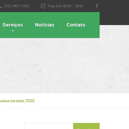
(35) 3851-1093
Seg-Sex 08:00 - 18:00
Serviços
Notícias
Contato
ьных казино 2025