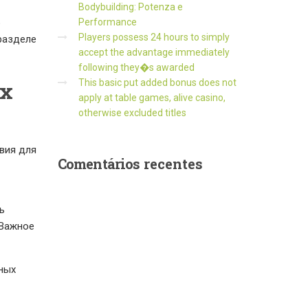
Bodybuilding: Potenza e
р
Performance
Players possess 24 hours to simply
разделе
accept the advantage immediately
following they�s awarded
This basic put added bonus does not
ых
apply at table games, alive casino,
otherwise excluded titles
вия для
Comentários
recentes
ь
 Важное
ных