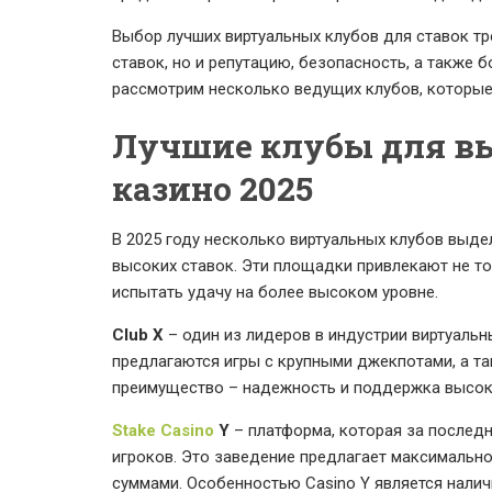
Выбор лучших виртуальных клубов для ставок тр
ставок, но и репутацию, безопасность, а также
рассмотрим несколько ведущих клубов, которые
Лучшие клубы для вы
казино 2025
В 2025 году несколько виртуальных клубов выде
высоких ставок. Эти площадки привлекают не т
испытать удачу на более высоком уровне.
Club X
– один из лидеров в индустрии виртуальн
предлагаются игры с крупными джекпотами, а т
преимущество – надежность и поддержка высок
Stake Casino
Y
– платформа, которая за послед
игроков. Это заведение предлагает максимально
суммами. Особенностью Casino Y является налич