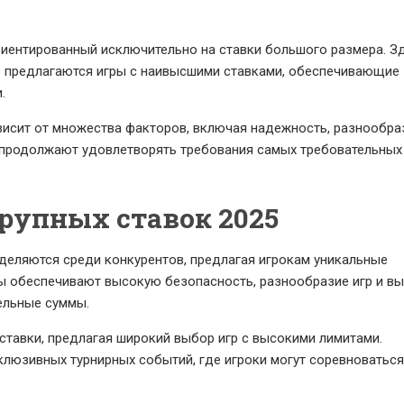
ориентированный исключительно на ставки большого размера. З
же предлагаются игры с наивысшими ставками, обеспечивающие
.
висит от множества факторов, включая надежность, разнообра
у продолжают удовлетворять требования самых требовательных
рупных ставок 2025
деляются среди конкурентов, предлагая игрокам уникальные
ы обеспечивают высокую безопасность, разнообразие игр и в
тельные суммы.
ставки, предлагая широкий выбор игр с высокими лимитами.
люзивных турнирных событий, где игроки могут соревноваться