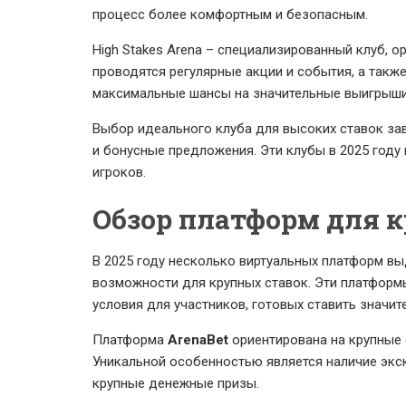
процесс более комфортным и безопасным.
High Stakes Arena – специализированный клуб, 
проводятся регулярные акции и события, а так
максимальные шансы на значительные выигрыши
Выбор идеального клуба для высоких ставок за
и бонусные предложения. Эти клубы в 2025 год
игроков.
Обзор платформ для к
В 2025 году несколько виртуальных платформ вы
возможности для крупных ставок. Эти платформ
условия для участников, готовых ставить значи
Платформа
ArenaBet
ориентирована на крупные 
Уникальной особенностью является наличие экск
крупные денежные призы.