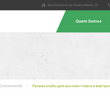
Rua Francisco de Oliveira Naves, 20
Quem Somos
 Environmental
Лучшие клубы для высоких ставок в виртуал