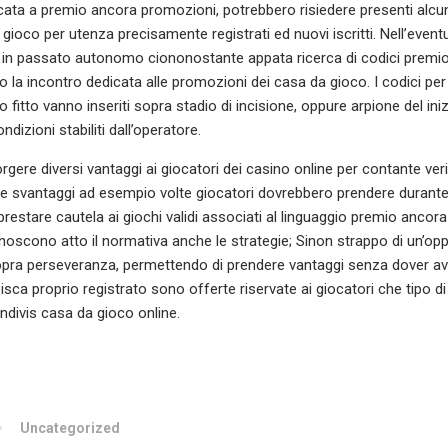
edicata a premio ancora promozioni, potrebbero risiedere presenti alcu
ioco per utenza precisamente registrati ed nuovi iscritti. Nell’eventu
 in passato autonomo ciononostante appata ricerca di codici premi
io la incontro dedicata alle promozioni dei casa da gioco. I codici per 
fitto vanno inseriti sopra stadio di incisione, oppure arpione del iniz
dizioni stabiliti dall’operatore.
ere diversi vantaggi ai giocatori dei casino online per contante veri
e svantaggi ad esempio volte giocatori dovrebbero prendere durant
stare cautela ai giochi validi associati al linguaggio premio ancora
onoscono atto il normativa anche le strategie; Sinon strappo di un’op
pra perseveranza, permettendo di prendere vantaggi senza dover av
bisca proprio registrato sono offerte riservate ai giocatori che tipo d
ndivis casa da gioco online.
Uncategorized