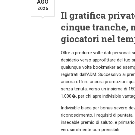
AGO
2026
Il gratifica priv
cinque tranche, 
giocatori nel te
Oltre a produrre volte dati personali su
desiderio verso approfittare del tuo p
qualunque volte bookmaker ad esempio 
registrati dall’ADM. Successivo ai p
ancora offrire ancora promozioni qual
senza tenuta, verso un insieme di 15
1.000�, per chi apre indivisible vant
Indivisible bisca per bonus severo deve
riconoscimento, i requisiti di puntata,
insecable premio di saluto, e primario
verosimilmente comprensibili.