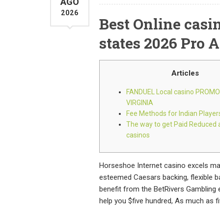
AGO
2026
Best Online casi
states 2026 Pro 
Articles
FANDUEL Local casino PROMO
VIRGINIA
Fee Methods for Indian Player
The way to get Paid Reduced a
casinos
Horseshoe Internet casino excels maki
esteemed Caesars backing, flexible b
benefit from the BetRivers Gambling
help you $five hundred, As much as 