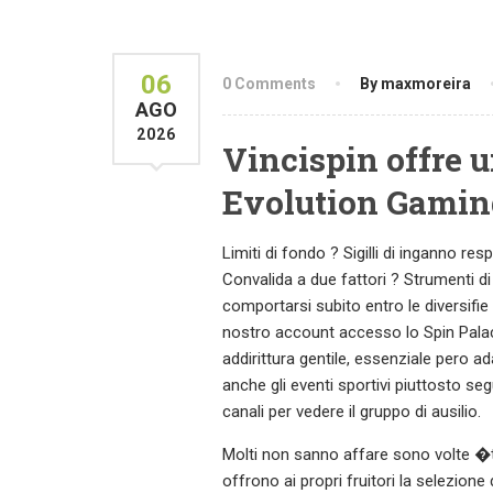
06
0 Comments
By maxmoreira
AGO
2026
Vincispin offre u
Evolution Gaming,
Limiti di fondo ? Sigilli di inganno r
Convalida a due fattori ? Strumenti di
comportarsi subito entro le diversifie
nostro account accesso lo Spin Palac
addirittura gentile, essenziale pero a
anche gli eventi sportivi piuttosto se
canali per vedere il gruppo di ausilio.
Molti non sanno affare sono volte �
offrono ai propri fruitori la selezione 