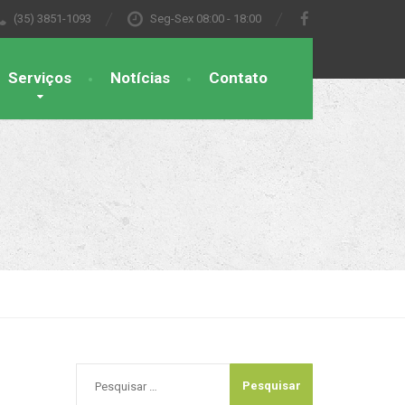
(35) 3851-1093
Seg-Sex 08:00 - 18:00
Serviços
Notícias
Contato