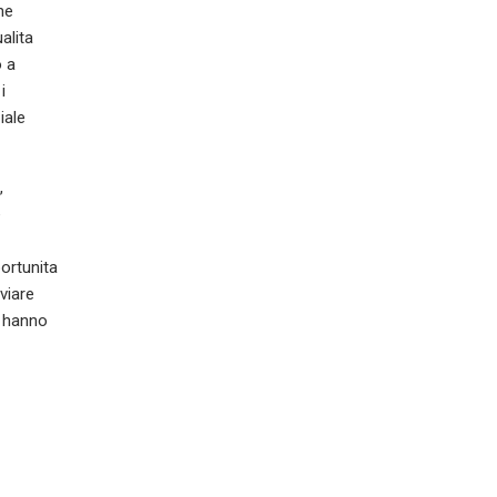
ne
alita
o a
i
iale
,
e
portunita
viare
i hanno