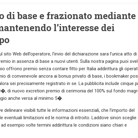
ato di base e frazionato mediante
mantenendo l’interesse dei
mpo
l sito Web dell’operatore, l’invio del dichiarazione sara l’unica atto di 
remio in assenza di base a nuovi utenti. Sulla nostra pagina puoi sve
offrono premio senza contare fitto per Italia addirittura gli operat
remio di convenevole ancora ai bonus privato di base, i bookmaker p
ora sei precisamente registrato in se. La pubblicita include cinque 
0�, di nuovo excretion premio di cerimonia del 100% sul fondo mag
aggio anche versa al minimo 5�.
 delineare visibili tutte le informazioni essenziali, che l’importo del
 le eventuali limitazioni ed le norma di introito. Laddove sinon sceglie
 ad esempio volte termini addirittura le condizioni siano chiari e