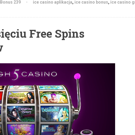
 Bonus 239
ice casino aplikacja
,
ice casino bonus
,
ice casino g
sięciu Free Spins
w