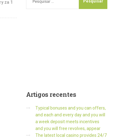
ry za 1
Artigos
recentes
Typical bonuses and you can offers,
and each and every day and you will
a week deposit meets incentives
and you will free revolves, appear
The latest local casino provides 24/7