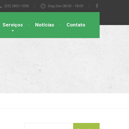
(35) 3851-1093
Seg-Sex 08:00 - 18:00
Serviços
Notícias
Contato