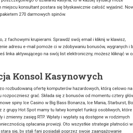
 poszczególnego o działaniu kasyna, to w każdej sytuacji może
m miejscu konsultant postara się błyskawicznie całość wyjaśnić. Now
 pakietem 270 darmowych spinów.
 z fachowymi krupierami. Sprawdź swój email i kliknij w klawisz,
zenie adresu e-mail pomoże ci w zdobywaniu bonusów, wygranych i b
eś linka aktywującego na swój list elektroniczny, możesz kliknąć w o
zycja Konsol Kasynowych
rdzo rozbudowaną ofertę komputerów hazardowych, którą celowo na
tu rozpoczniesz grać. Składa się z bonusów od momentu cztery gł
owe spiny Ice Casino w Big Bass Bonanza, Ice Mania, Starburst, B
az z grupy Hot Spot mamy tu łatwy komplet funkcji osobliwych, które
dy i zmienny zasięg RTP. Wpłaty i wypłaty są dostępne w rodzimych
iecznością opłacania prowizji. Oto wszystkie strategie płatności w
tara się, by stali fani posiadali poprzez swoje zaangażowanie