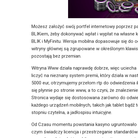
Możesz założyć swój portfel internetowy poprzez p
BLIKiem, żeby dokonywać wpłat i wypłat na własne k
BLIK i MyFinitu. Wersja mobilna dopasowuje się do o
witryny głównej są zgrupowane w określonym klawisz
pozostają bez przemian.
Witryna Www działa naprawdę dobrze, więc uciecha
liczyć na nieznany system premii, który działa w n
5000 eur, otrzymujemy przełom rtp do odwiedzenia il
się płynnie po stronie www, a to czyni, że znalezien
Stronica wydaje się dostosowana zarówno do odwie
każdego urządzeń mobilnych, takich jak tablet bądź t
stopniu czytelna, a jadłospisu intuicyjne.
Od Czasu momentu powstania kasyno ugruntowało sw
czym świadczy licencja i przestrzeganie standardó