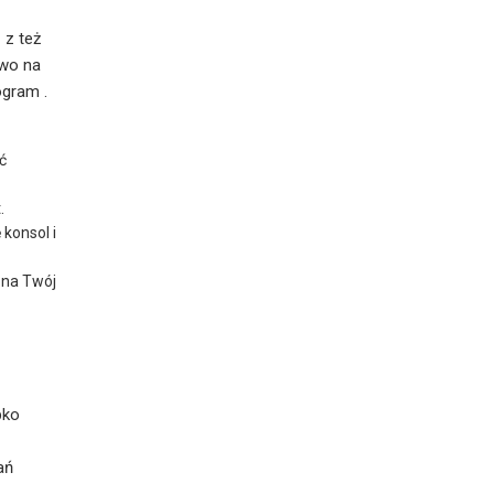
 z też
owo na
ogram .
ć
.
konsol i
 na Twój
bko
ań