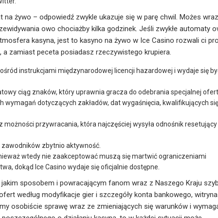
itter.
t na żywo – odpowiedź zwykle ukazuje się w parę chwil. Możes wraz
przewidywania owo chociażby kilka godzinek. Jeśli zwykłe automaty 
tmosfera kasyna, jest to kasyno na żywo w Ice Casino rozwali ci pr
e, a zamiast peceta posiadasz rzeczywistego krupiera.
pośród instrukcjami międzynarodowej licencji hazardowej i wydaje się by
owy ciąg znaków, który uprawnia gracza do odebrania specjalnej ofert
 wymagań dotyczących zakładów, dat wygaśnięcia, kwalifikujących się 
 z możności przywracania, która najczęściej wysyła odnośnik resetujący
za zawodników zbytnio aktywność.
onieważ wtedy nie zaakceptować muszą się martwić ograniczeniami
a, dokąd Ice Casino wydaje się oficjalnie dostępne.
, jakim sposobem i powracającym fanom wraz z Naszego Kraju szy
ofert według modyfikacje gier i szczegóły konta bankowego, witryna
jemy osobiście sprawę wraz ze zmieniających się warunków i wymag