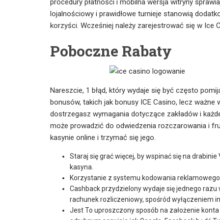
procedury płatności i mobilna wersja witryny sprawi
lojalnościowy i prawidłowe turnieje stanowią doda
korzyści. Wcześniej należy zarejestrować się w Ice 
Poboczne Rabaty
Nareszcie, 1 błąd, który wydaje się być często pom
bonusów, takich jak bonusy ICE Casino, lecz ważne w
dostrzegasz wymagania dotyczące zakładów i każd
może prowadzić do odwiedzenia rozczarowania i frus
kasynie online i trzymać się jego.
Staraj się grać więcej, by wspinać się na drabi
kasyna.
Korzystanie z systemu kodowania reklamowego w
Cashback przydzielony wydaje się jednego razu
rachunek rozliczeniowy, spośród wyłączeniem i
Jest To uproszczony sposób na założenie konta