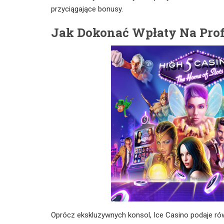
przyciągające bonusy.
Jak Dokonać Wpłaty Na Profi
Oprócz ekskluzywnych konsol, Ice Casino podaje ró