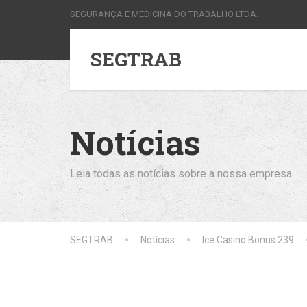
SEGURANÇA E MEDICINA DO TRABALHO LTDA.
SEGTRAB
Notícias
Leia todas as notícias sobre a nossa empresa
SEGTRAB
Notícias
Ice Casino Bonus 239