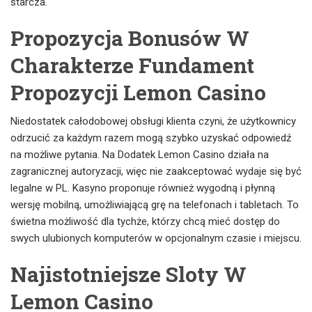
starcza.
Propozycja Bonusów W
Charakterze Fundament
Propozycji Lemon Casino
Niedostatek całodobowej obsługi klienta czyni, że użytkownicy
odrzucić za każdym razem mogą szybko uzyskać odpowiedź
na możliwe pytania. Na Dodatek Lemon Casino działa na
zagranicznej autoryzacji, więc nie zaakceptować wydaje się być
legalne w PL. Kasyno proponuje również wygodną i płynną
wersję mobilną, umożliwiającą grę na telefonach i tabletach. To
świetna możliwość dla tychże, którzy chcą mieć dostęp do
swych ulubionych komputerów w opcjonalnym czasie i miejscu.
Najistotniejsze Sloty W
Lemon Casino