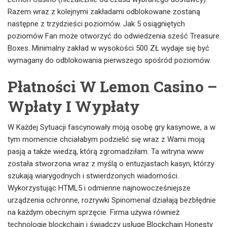
Razem wraz z kolejnymi zakładami odblokowane zostaną
następne z trzydzieści poziomów. Jak 5 osiągniętych
poziomów Fan może otworzyć do odwiedzenia sześć Treasure
Boxes. Minimalny zakład w wysokości 500 ZŁ wydaje się być
wymagany do odblokowania pierwszego spośród poziomów.
Płatności W Lemon Casino –
Wpłaty I Wypłaty
W Każdej Sytuacji fascynowały moją osobę gry kasynowe, a w
tym momencie chciałabym podzielić się wraz z Wami moją
pasją a także wiedzą, którą zgromadziłam. Ta witryna www
została stworzona wraz z myślą o entuzjastach kasyn, którzy
szukają wiarygodnych i stwierdzonych wiadomości.
Wykorzystując HTML5 i odmienne najnowocześniejsze
urządzenia ochronne, rozrywki Spinomenal działają bezbłędnie
na każdym obecnym sprzęcie. Firma używa również
technologię blockchain i świadczy usługę Blockchain Honesty