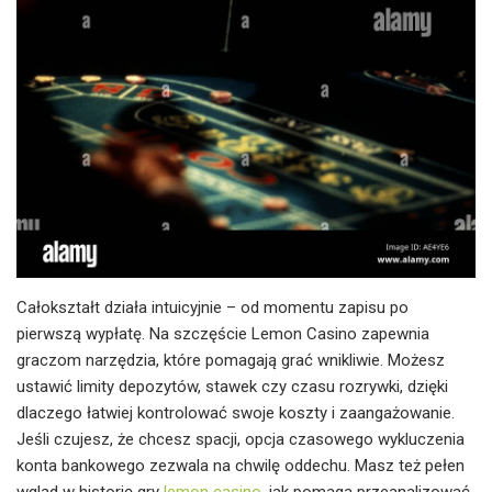
Całokształt działa intuicyjnie – od momentu zapisu po
pierwszą wypłatę. Na szczęście Lemon Casino zapewnia
graczom narzędzia, które pomagają grać wnikliwie. Możesz
ustawić limity depozytów, stawek czy czasu rozrywki, dzięki
dlaczego łatwiej kontrolować swoje koszty i zaangażowanie.
Jeśli czujesz, że chcesz spacji, opcja czasowego wykluczenia
konta bankowego zezwala na chwilę oddechu. Masz też pełen
wgląd w historię gry
lemon casino
, jak pomaga przeanalizować