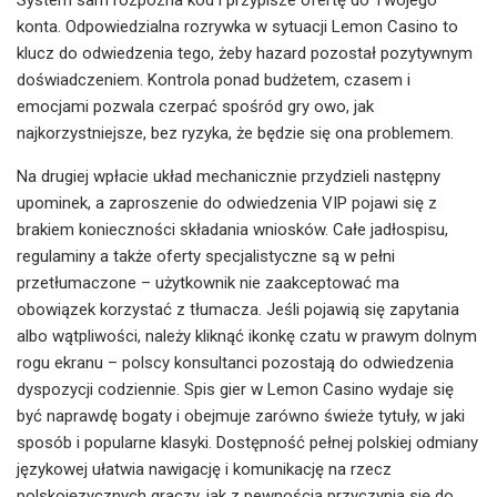
System sam rozpozna kod i przypisze ofertę do Twojego
konta. Odpowiedzialna rozrywka w sytuacji Lemon Casino to
klucz do odwiedzenia tego, żeby hazard pozostał pozytywnym
doświadczeniem. Kontrola ponad budżetem, czasem i
emocjami pozwala czerpać spośród gry owo, jak
najkorzystniejsze, bez ryzyka, że będzie się ona problemem.
Na drugiej wpłacie układ mechanicznie przydzieli następny
upominek, a zaproszenie do odwiedzenia VIP pojawi się z
brakiem konieczności składania wniosków. Całe jadłospisu,
regulaminy a także oferty specjalistyczne są w pełni
przetłumaczone – użytkownik nie zaakceptować ma
obowiązek korzystać z tłumacza. Jeśli pojawią się zapytania
albo wątpliwości, należy kliknąć ikonkę czatu w prawym dolnym
rogu ekranu – polscy konsultanci pozostają do odwiedzenia
dyspozycji codziennie. Spis gier w Lemon Casino wydaje się
być naprawdę bogaty i obejmuje zarówno świeże tytuły, w jaki
sposób i popularne klasyki. Dostępność pełnej polskiej odmiany
językowej ułatwia nawigację i komunikację na rzecz
polskojęzycznych graczy, jak z pewnością przyczynia się do