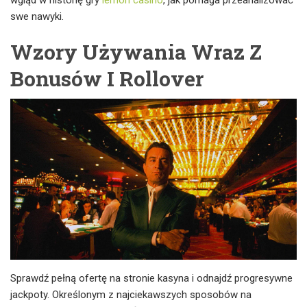
swe nawyki.
Wzory Używania Wraz Z
Bonusów I Rollover
Sprawdź pełną ofertę na stronie kasyna i odnajdź progresywne
jackpoty. Określonym z najciekawszych sposobów na