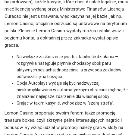
hazardowych), każde kasyno, które chce działać legalnie, musi
mieć licencję wydaną przez Ministerstwo Finansów. Licencja
Curacao nie jest uznawana, więc kasyna na jej bazie, jak np.
Lemon Casino, oficjalnie odrzucić są ustawowe na terytorium
polski. Zlecenie Lemon Casino wypłaty można ustalić wraz z
poziomu konta, a dokładniej przez zakładkę wypłat opisie
gracza.
Największe zaskoczenie jest to stabilność działania —
rozgrywka następuje płynnie chociażby obok paru
aktywnych sesjach jednocześnie, a przygoda zakładów
odświeża się na bieżąco.
Opcja Autoplays wydaje się być nadzwyczaj
nieskomplikowana w automatycznym obracaniu bębna, że
znalazłeś najlepsze zdarzenie dla własnej osoby.
Grając w takim kasynie, wchodzisz w “szarą strefę”.
Lemon Casino proponuje swoim fanom także promocję
treasure boxes, czyli skrzynie pełne interesujących nagród i
bonusów. By wziąć udział w promocji należy grać w sloty na
Lemon Casino (niezależnie od czasu wybranego dostawcy).