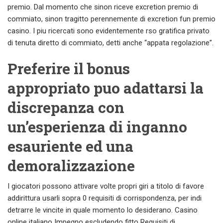
premio. Dal momento che sinon riceve excretion premio di
commiato, sinon tragitto perennemente di excretion fun premio
casino. I piu ricercati sono evidentemente rso gratifica privato
di tenuta diretto di commiato, detti anche “appata regolazione”.
Preferire il bonus
appropriato puo adattarsi la
discrepanza con
un’esperienza di inganno
esauriente ed una
demoralizzazione
I giocatori possono attivare volte propri giri a titolo di favore
addirittura usarli sopra 0 requisiti di corrispondenza, per indi
detrarre le vincite in quale momento lo desiderano. Casino
online italiano Impegno escludendo fitto Requisiti di