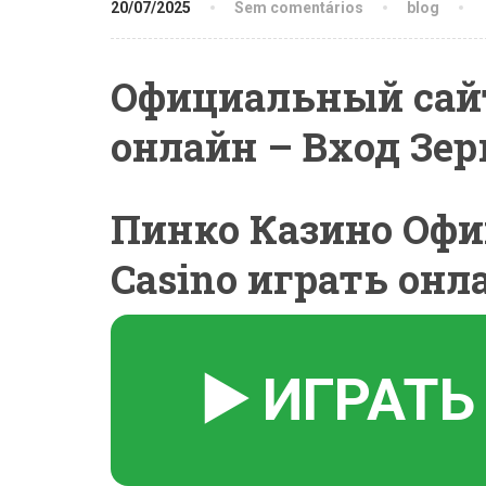
20/07/2025
Sem comentários
blog
Официальный сайт
онлайн – Вход Зер
Пинко Казино Офи
Casino играть онл
▶️ ИГРАТЬ