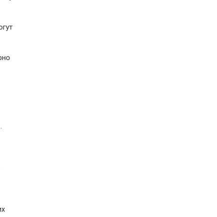
огут
рно
.
е
их