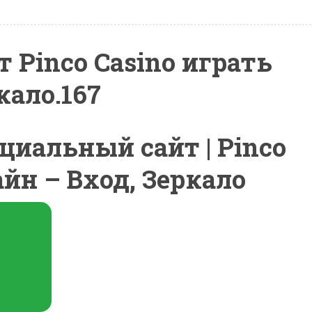
 Pinco Casino играть
кало.167
циальный сайт | Pinco
айн – Вход, Зеркало