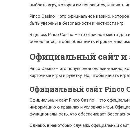
выбрать игру, которая им понравится, и начать и
Pinco Casino – это официальное казино, которое
быть уверены в безопасности и честности игр.
В целом, Pinco Casino – это отличное место для
обновляется, чтобы обеспечить игрокам максима
Официальный сайт и 
Pinco Casino – это популярное онлайн-казино, к
карточные игры и рулетку. Но, чтобы начать игра
Официальный сайт Pinco C
Официальный сайт Pinco Casino – это официальны
информацию о правилах и условиях игры. Официа
функциональность, что обеспечивает безопаснос
Однако, в некоторых случаях, официальный сайт