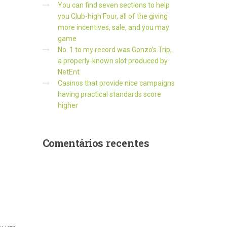
You can find seven sections to help
you Club-high Four, all of the giving
more incentives, sale, and you may
game
No. 1 to my record was Gonzo’s Trip,
a properly-known slot produced by
NetEnt
Casinos that provide nice campaigns
having practical standards score
higher
Comentários
recentes