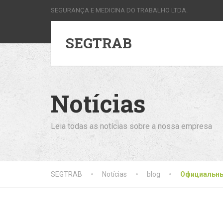
SEGURANÇA E MEDICINA DO TRABALHO LTDA.
SEGTRAB
Notícias
Leia todas as notícias sobre a nossa empresa
SEGTRAB
Notícias
blog
Официальный