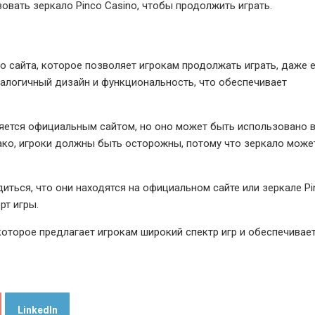
зовать зеркало Pinco Casino, чтобы продолжить играть.
о сайта, которое позволяет игрокам продолжать играть, даже 
налогичный дизайн и функциональность, что обеспечивает
вляется официальным сайтом, но оно может быть использовано 
ако, игроки должны быть осторожны, потому что зеркало може
иться, что они находятся на официальном сайте или зеркале Pi
рт игры.
которое предлагает игрокам широкий спектр игр и обеспечивае
LinkedIn