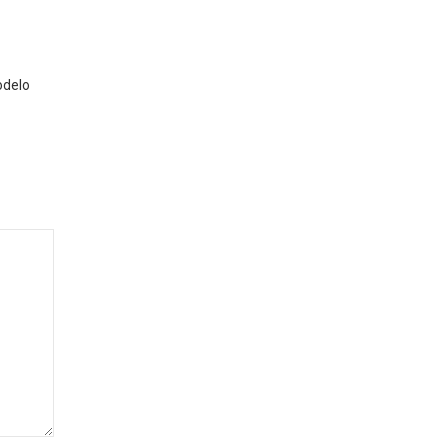
odelo