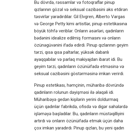
Bu dövrdə, rəssamlar və fotoqraflar pinup
qızlarının gözəl və seksual cazibəsini əks etdirən
təsvirlər yaradırdılar. Gil Elvgren, Alberto Vargas
və George Petty kimi artistlər, pinup estetikasına
böyük töhfə veriblər. Onların əsərləri, qadınların
bədənini idealize edilmiş formasını və onların
özünəgüvənini ifadə edirdi. Pinup qızlarının geyim
tərzi, qısa qısa paltarlar, yüksək dabanlı
ayaqqabılar və parlaq makiyajdan ibarət idi. Bu
geyim tərzi, qadınların özünüifadə etməsinə və
seksual cazibəsini göstərməsinə imkan verirdi.
Pinup estetikası, həmçinin, müharibə dövründə
qadınların rolunun dəyişməsi ilə əlaqəli idi.
Müharibəyə gedən kişilərin yerini doldurmaq
üçün qadınlar fabrikdə, ofisdə və digər sahələrdə
işləməyə başladılar. Bu, qadınların müstəqilliyini
artırdı və onların özünüifadə etmək üçün daha
çox imkan yaradırdı. Pinup qızları, bu yeni qadın