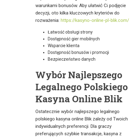
warunkami bonusów. Aby ułatwić Ci podjęcie
decyzji, oto kilka kluczowych kryteriów do
rozważenia:
https://kasyno-online-pl-blik.com/
Łatwość obsługi strony
Dostępność gier mobilnych
Wsparcie klienta
Dostępność bonusów i promocji
Bezpieczeństwo danych
Wybór Najlepszego
Legalnego Polskiego
Kasyna Online Blik
Ostatecznie wybór najlepszego legalnego
polskiego kasyna online Blik zależy od Twoich
indywidualnych preferencji. Dla graczy
preferujących szybkie transakcje, kasyna z