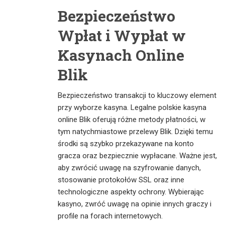
Bezpieczeństwo
Wpłat i Wypłat w
Kasynach Online
Blik
Bezpieczeństwo transakcji to kluczowy element
przy wyborze kasyna. Legalne polskie kasyna
online Blik oferują różne metody płatności, w
tym natychmiastowe przelewy Blik. Dzięki temu
środki są szybko przekazywane na konto
gracza oraz bezpiecznie wypłacane. Ważne jest,
aby zwrócić uwagę na szyfrowanie danych,
stosowanie protokołów SSL oraz inne
technologiczne aspekty ochrony. Wybierając
kasyno, zwróć uwagę na opinie innych graczy i
profile na forach internetowych.