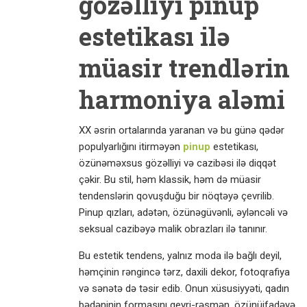
gözəlliyi pinup
estetikası ilə
müasir trendlərin
harmoniya aləmi
XX əsrin ortalarında yaranan və bu günə qədər
populyarlığını itirməyən
pinup
estetikası,
özünəməxsus gözəlliyi və cazibəsi ilə diqqət
çəkir. Bu stil, həm klassik, həm də müasir
tendenslərin qovuşduğu bir nöqtəyə çevrilib.
Pinup qızları, adətən, özünəgüvənli, əyləncəli və
seksual cazibəyə malik obrazları ilə tanınır.
Bu estetik tendens, yalnız moda ilə bağlı deyil,
həmçinin rəngincə tərz, daxili dekor, fotoqrafiya
və sənətə də təsir edib. Onun xüsusiyyəti, qadın
bədəninin formasını qeyri-rəsmən, özünüifadəyə