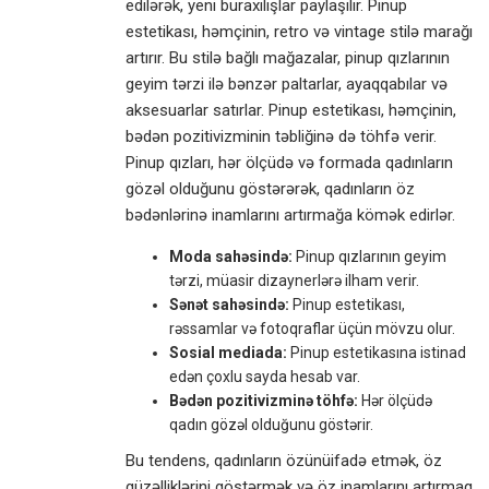
edilərək, yeni buraxılışlar paylaşılır. Pinup
estetikası, həmçinin, retro və vintage stilə marağı
artırır. Bu stilə bağlı mağazalar, pinup qızlarının
geyim tərzi ilə bənzər paltarlar, ayaqqabılar və
aksesuarlar satırlar. Pinup estetikası, həmçinin,
bədən pozitivizminin təbliğinə də töhfə verir.
Pinup qızları, hər ölçüdə və formada qadınların
gözəl olduğunu göstərərək, qadınların öz
bədənlərinə inamlarını artırmağa kömək edirlər.
Moda sahəsində:
Pinup qızlarının geyim
tərzi, müasir dizaynerlərə ilham verir.
Sənət sahəsində:
Pinup estetikası,
rəssamlar və fotoqraflar üçün mövzu olur.
Sosial mediada:
Pinup estetikasına istinad
edən çoxlu sayda hesab var.
Bədən pozitivizminə töhfə:
Hər ölçüdə
qadın gözəl olduğunu göstərir.
Bu tendens, qadınların özünüifadə etmək, öz
güzəlliklərini göstərmək və öz inamlarını artırmaq