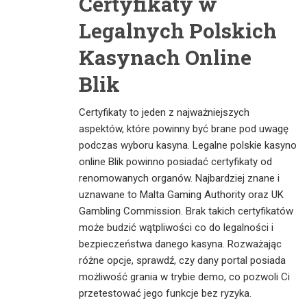
Certyfikaty w
Legalnych Polskich
Kasynach Online
Blik
Certyfikaty to jeden z najważniejszych
aspektów, które powinny być brane pod uwagę
podczas wyboru kasyna. Legalne polskie kasyno
online Blik powinno posiadać certyfikaty od
renomowanych organów. Najbardziej znane i
uznawane to Malta Gaming Authority oraz UK
Gambling Commission. Brak takich certyfikatów
może budzić wątpliwości co do legalności i
bezpieczeństwa danego kasyna. Rozważając
różne opcje, sprawdź, czy dany portal posiada
możliwość grania w trybie demo, co pozwoli Ci
przetestować jego funkcje bez ryzyka.