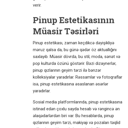
verir.
Pinup Estetikasının
Müasir Təsirləri
Pinup estetikası, zaman keçdikcə dəyişikliyə
məruz qalsa da, bu günə qədər öz aktuallığını
saxlayıb. Müasir dövrdə, bu stil, moda, sənət və
pop kulturda özünü göstərir. Bəzi dizaynerlər,
pinup qızlarının geyim tərzi ilə bənzər
kolleksiyalar yaradırlar. Rəssamlar və fotoqraflar
isə, pinup estetikasına əsaslanan əsərlər
yaradırlar.
Sosial media platformlarında, pinup estetikasına
istinad edən çoxlu sayda hesab və rəngincə ən
əlaqədarlərdən biri var. Bu hesablarda, pinup
qızlarının geyim tərzi, makiyajı və pozaları təqlid