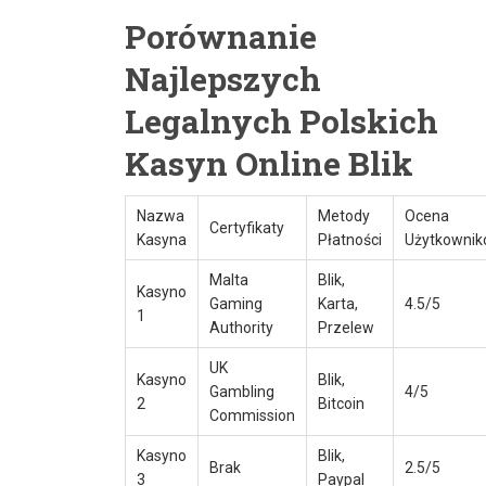
Porównanie
Najlepszych
Legalnych Polskich
Kasyn Online Blik
Nazwa
Metody
Ocena
Certyfikaty
Kasyna
Płatności
Użytkowni
Malta
Blik,
Kasyno
Gaming
Karta,
4.5/5
1
Authority
Przelew
UK
Kasyno
Blik,
Gambling
4/5
2
Bitcoin
Commission
Kasyno
Blik,
Brak
2.5/5
3
Paypal