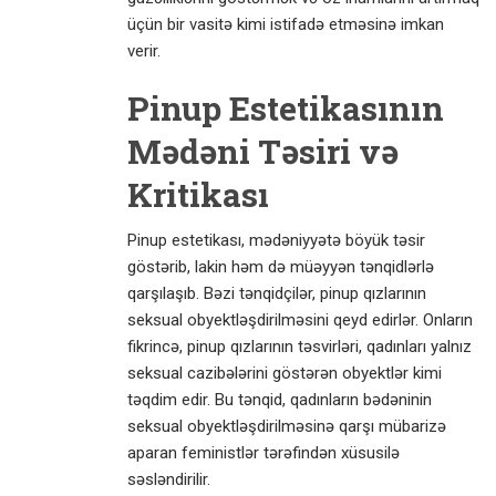
üçün bir vasitə kimi istifadə etməsinə imkan
verir.
Pinup Estetikasının
Mədəni Təsiri və
Kritikası
Pinup estetikası, mədəniyyətə böyük təsir
göstərib, lakin həm də müəyyən tənqidlərlə
qarşılaşıb. Bəzi tənqidçilər, pinup qızlarının
seksual obyektləşdirilməsini qeyd edirlər. Onların
fikrincə, pinup qızlarının təsvirləri, qadınları yalnız
seksual cazibələrini göstərən obyektlər kimi
təqdim edir. Bu tənqid, qadınların bədəninin
seksual obyektləşdirilməsinə qarşı mübarizə
aparan feministlər tərəfindən xüsusilə
səsləndirilir.