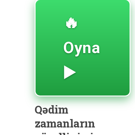
🔥
Oyna
▶️
Qədim
zamanların