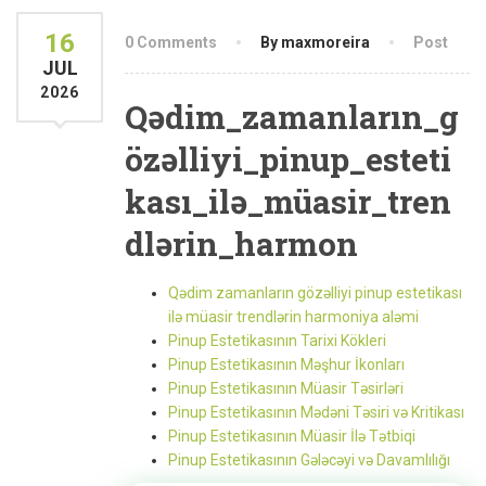
16
0 Comments
By maxmoreira
Post
JUL
2026
Qədim_zamanların_g
özəlliyi_pinup_esteti
kası_ilə_müasir_tren
dlərin_harmon
Qədim zamanların gözəlliyi pinup estetikası
ilə müasir trendlərin harmoniya aləmi
Pinup Estetikasının Tarixi Kökleri
Pinup Estetikasının Məşhur İkonları
Pinup Estetikasının Müasir Təsirləri
Pinup Estetikasının Mədəni Təsiri və Kritikası
Pinup Estetikasının Müasir İlə Tətbiqi
Pinup Estetikasının Gələcəyi və Davamlılığı