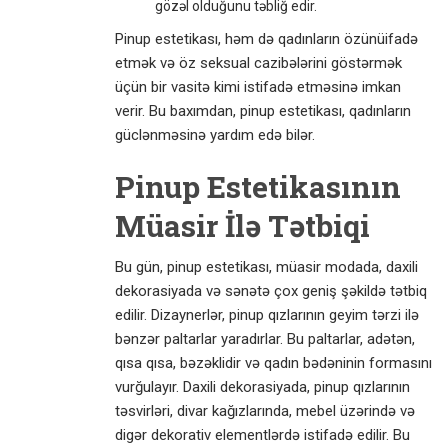
gözəl olduğunu təbliğ edir.
Pinup estetikası, həm də qadınların özünüifadə
etmək və öz seksual cazibələrini göstərmək
üçün bir vasitə kimi istifadə etməsinə imkan
verir. Bu baxımdan, pinup estetikası, qadınların
güclənməsinə yardım edə bilər.
Pinup Estetikasının
Müasir İlə Tətbiqi
Bu gün, pinup estetikası, müasir modada, daxili
dekorasiyada və sənətə çox geniş şəkildə tətbiq
edilir. Dizaynerlər, pinup qızlarının geyim tərzi ilə
bənzər paltarlar yaradırlar. Bu paltarlar, adətən,
qısa qısa, bəzəklidir və qadın bədəninin formasını
vurğulayır. Daxili dekorasiyada, pinup qızlarının
təsvirləri, divar kağızlarında, mebel üzərində və
digər dekorativ elementlərdə istifadə edilir. Bu