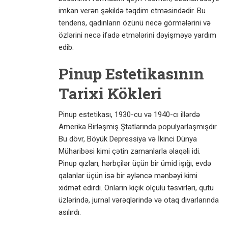
imkan verən şəkildə təqdim etməsindədir. Bu
tendens, qadınların özünü necə görmələrini və
özlərini necə ifadə etmələrini dəyişməyə yardım
edib.
Pinup Estetikasının
Tarixi Kökleri
Pinup estetikası, 1930-cu və 1940-cı illərdə
Amerika Birləşmiş Ştatlarında populyarlaşmışdır.
Bu dövr, Böyük Depressiya və İkinci Dünya
Müharibəsi kimi çətin zamanlarla əlaqəli idi.
Pinup qızları, hərbçilər üçün bir ümid işığı, evdə
qalanlar üçün isə bir əyləncə mənbəyi kimi
xidmət edirdi. Onların kiçik ölçülü təsvirləri, qutu
üzlərində, jurnal vərəqlərində və otaq divarlarında
asılırdı.