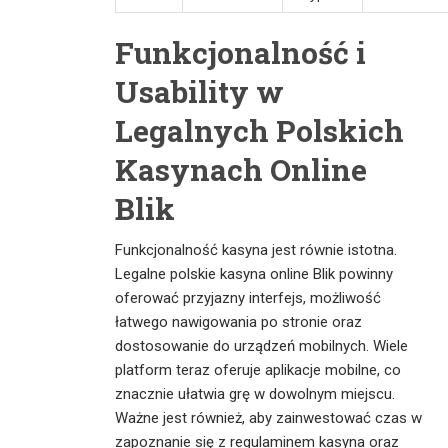
Funkcjonalność i
Usability w
Legalnych Polskich
Kasynach Online
Blik
Funkcjonalność kasyna jest równie istotna.
Legalne polskie kasyna online Blik powinny
oferować przyjazny interfejs, możliwość
łatwego nawigowania po stronie oraz
dostosowanie do urządzeń mobilnych. Wiele
platform teraz oferuje aplikacje mobilne, co
znacznie ułatwia grę w dowolnym miejscu.
Ważne jest również, aby zainwestować czas w
zapoznanie się z regulaminem kasyna oraz