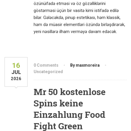
özünüifadə etməsi və öz gözəlliklərini
göstərməsi üçün bir vasitə kimi istifadə edilə
bilər. Gələcəkdə, pinup estetikası, həm klassik,
həm də müasir elementləri özündə birləşdirərək,
yeni nəsillərə ilham verməyə davam edəcək.
16
0 Comments
By maxmoreira
JUL
Uncategorized
2026
Mr 50 kostenlose
Spins keine
Einzahlung Food
Fight Green