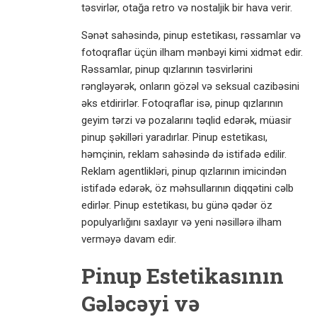
təsvirlər, otağa retro və nostaljik bir hava verir.
Sənət sahəsində, pinup estetikası, rəssamlar və
fotoqraflar üçün ilham mənbəyi kimi xidmət edir.
Rəssamlar, pinup qızlarının təsvirlərini
rəngləyərək, onların gözəl və seksual cazibəsini
əks etdirirlər. Fotoqraflar isə, pinup qızlarının
geyim tərzi və pozalarını təqlid edərək, müasir
pinup şəkilləri yaradırlar. Pinup estetikası,
həmçinin, reklam sahəsində də istifadə edilir.
Reklam agentlikləri, pinup qızlarının imicindən
istifadə edərək, öz məhsullarının diqqətini cəlb
edirlər. Pinup estetikası, bu günə qədər öz
populyarlığını saxlayır və yeni nəsillərə ilham
verməyə davam edir.
Pinup Estetikasının
Gələcəyi və