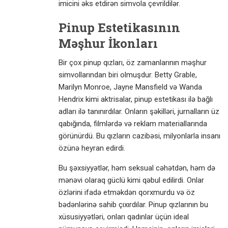
imicini əks etdirən simvola çevrildilər.
Pinup Estetikasının
Məşhur İkonları
Bir çox pinup qızları, öz zamanlarının məşhur
simvollarından biri olmuşdur. Betty Grable,
Marilyn Monroe, Jayne Mansfield və Wanda
Hendrix kimi aktrisalar, pinup estetikası ilə bağlı
adları ilə tanınırdılar. Onların şəkilləri, jurnalların üz
qabığında, filmlərdə və reklam materiallarında
görünürdü. Bu qızların cazibəsi, milyonlarla insanı
özünə heyran edirdi.
Bu şəxsiyyətlər, həm seksual cəhətdən, həm də
mənəvi olaraq güclü kimi qəbul edilirdi. Onlar
özlərini ifadə etməkdən qorxmurdu və öz
bədənlərinə sahib çıxırdılar. Pinup qızlarının bu
xüsusiyyətləri, onları qadınlar üçün ideal