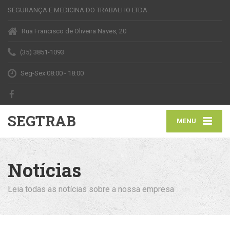
SEGURANÇA E MEDICINA DO TRABALHO LTDA.
Rua Francisco de Oliveira Naves, 20
(35) 3851-1093
Seg-Sex 08:00 - 18:00
SEGTRAB
MENU
Notícias
Leia todas as notícias sobre a nossa empresa