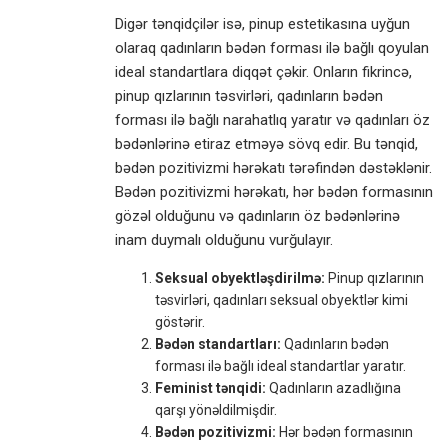
Digər tənqidçilər isə, pinup estetikasına uyğun
olaraq qadınların bədən forması ilə bağlı qoyulan
ideal standartlara diqqət çəkir. Onların fikrincə,
pinup qızlarının təsvirləri, qadınların bədən
forması ilə bağlı narahatlıq yaratır və qadınları öz
bədənlərinə etiraz etməyə sövq edir. Bu tənqid,
bədən pozitivizmi hərəkatı tərəfindən dəstəklənir.
Bədən pozitivizmi hərəkatı, hər bədən formasının
gözəl olduğunu və qadınların öz bədənlərinə
inam duymalı olduğunu vurğulayır.
Seksual obyektləşdirilmə:
Pinup qızlarının
təsvirləri, qadınları seksual obyektlər kimi
göstərir.
Bədən standartları:
Qadınların bədən
forması ilə bağlı ideal standartlar yaratır.
Feminist tənqidi:
Qadınların azadlığına
qarşı yönəldilmişdir.
Bədən pozitivizmi:
Hər bədən formasının