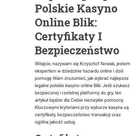
Polskie Kasyno
Online Blik:
Certyfikaty I
Bezpieczeństwo
Witajcie, nazywam się Krzysztof Nowak, jestem
ekspertem w dziedzinie hazardu online i dziś
pomogę Wam zrozumieć, jak wybrać najlepsze
legalne polskie kasyno online Blik. Jeśli szukasz
bezpiecznej i rzetelnej platformy do gry, ten
artykuł będzie dla Ciebie niezwykle pomocny.
Kluczowymi kryteriami przy wyborze kasyna są
certyfikaty, bezpieczeństwo transakcji oraz
ogólna jakość usług.