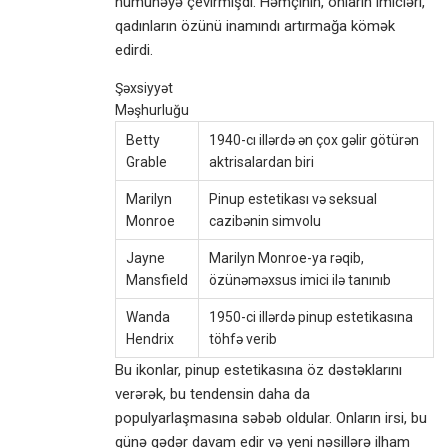
nümunəyə çevirmişdi. Həmçinin, onların imicləri,
qadınların özünü inamındı artırmağa kömək
edirdi.
Şəxsiyyət
Məşhurluğu
Betty
1940-cı illərdə ən çox gəlir götürən
Grable
aktrisalardan biri
Marilyn
Pinup estetikası və seksual
Monroe
cazibənin simvolu
Jayne
Marilyn Monroe-ya rəqib,
Mansfield
özünəməxsus imici ilə tanınıb
Wanda
1950-ci illərdə pinup estetikasına
Hendrix
töhfə verib
Bu ikonlar, pinup estetikasına öz dəstəklarını
verərək, bu tendensin daha da
populyarlaşmasına səbəb oldular. Onların irsi, bu
günə qədər davam edir və yeni nəsillərə ilham