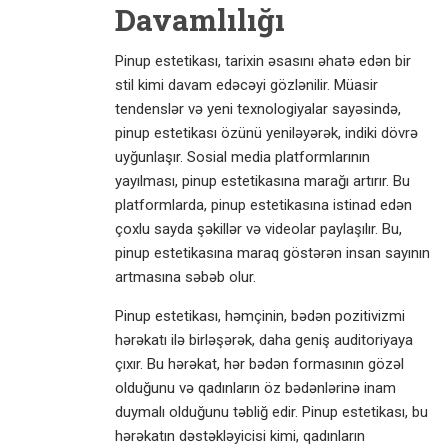
Davamlılığı
Pinup estetikası, tarixin əsasını əhatə edən bir
stil kimi davam edəcəyi gözlənilir. Müasir
tendenslər və yeni texnologiyalar sayəsində,
pinup estetikası özünü yeniləyərək, indiki dövrə
uyğunlaşır. Sosial media platformlarının
yayılması, pinup estetikasına marağı artırır. Bu
platformlarda, pinup estetikasına istinad edən
çoxlu sayda şəkillər və videolar paylaşılır. Bu,
pinup estetikasına maraq göstərən insan sayının
artmasına səbəb olur.
Pinup estetikası, həmçinin, bədən pozitivizmi
hərəkatı ilə birləşərək, daha geniş auditoriyaya
çıxır. Bu hərəkat, hər bədən formasının gözəl
olduğunu və qadınların öz bədənlərinə inam
duymalı olduğunu təbliğ edir. Pinup estetikası, bu
hərəkatın dəstəkləyicisi kimi, qadınların