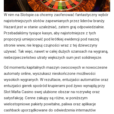
W nim na Slotspie.ca chcemy zaoferować fantastyczny wybór
najistotniejszych slotów zapewnianych przez liderów branży.
Hazard jest w stanie uzależniać, zatem graj odpowiedzialnie.
Przebadaliśmy tysiące kasyn, aby najistotniejsze z tych
propozycji umiejscowić pod krótkiej ewidencji pod naszej
stronie www; nie krępuj czujności wraz z tej dziewczyny
używać. Tak więc, nawet w całej dużych szansach na wygraną,
niebezpieczeństwo utraty większych sum jest solidniejsze.
Od momentu kapitalnych maszyn owocowych w nowoczesne
automaty online, wyszukasz nieskończone możliwości
wysokich wygranych. W rezultacie, entuzjaści automatów oraz
entuzjaści gierek spośród krupierami pod żywo wynajdą przy
Slot Mafia Casino swej ulubione obszar na rozrywkę oraz
satysfakcję. Cenne zakupy są różne, w poniższym
wielostopniowe pakiety powitalne, paliwa oraz aplikacje
cashback uporządkowane do odwiedzenia internautów