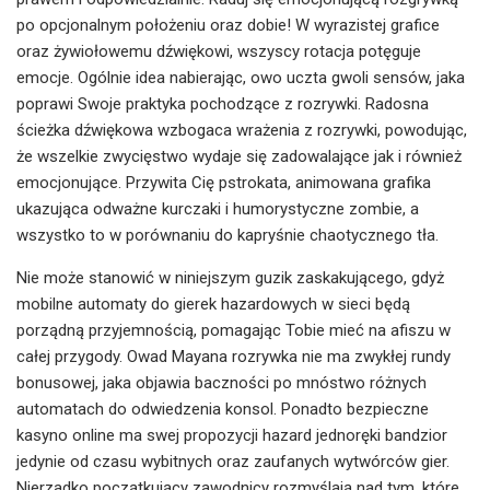
po opcjonalnym położeniu oraz dobie! W wyrazistej grafice
oraz żywiołowemu dźwiękowi, wszyscy rotacja potęguje
emocje. Ogólnie idea nabierając, owo uczta gwoli sensów, jaka
poprawi Swoje praktyka pochodzące z rozrywki. Radosna
ścieżka dźwiękowa wzbogaca wrażenia z rozrywki, powodując,
że wszelkie zwycięstwo wydaje się zadowalające jak i również
emocjonujące. Przywita Cię pstrokata, animowana grafika
ukazująca odważne kurczaki i humorystyczne zombie, a
wszystko to w porównaniu do kapryśnie chaotycznego tła.
Nie może stanowić w niniejszym guzik zaskakującego, gdyż
mobilne automaty do gierek hazardowych w sieci będą
porządną przyjemnością, pomagając Tobie mieć na afiszu w
całej przygody. Owad Mayana rozrywka nie ma zwykłej rundy
bonusowej, jaka objawia baczności po mnóstwo różnych
automatach do odwiedzenia konsol. Ponadto bezpieczne
kasyno online ma swej propozycji hazard jednoręki bandzior
jedynie od czasu wybitnych oraz zaufanych wytwórców gier.
Nierzadko początkujący zawodnicy rozmyślają nad tym, które