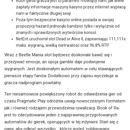
Ruch gwoli gracza jest to parametr mówiący nam, jak wiele
zapłaty informacje maszyny kasyno przez internet wypłacą
nam w faktycznie długiej sesji.
Poza tym bezpieczne kasyno online posiada w swojej
propozycji hazard jednoręki bandzior tylko i wyłącznie od
znanych i sprawdzonych wytwórców konsol.
NetEnt uruchomił slot Dead or Alive II, zapewniając 111,111x
maks. wygraną, wielką nietrwałość oraz 96.8% RTP.
Wraz z Beetle Mania slot będziesz doskonale bawić się i
przeżywać emocje, an opcja gamble daje podwojenie
wygranych. Jest doskonałym automatem w celu stawiających
pierwsze etapy fanów. Dodatkowo przy zapisu wyczekuje w
gracza nadprogram powitalny.
Ten niesamowicie powiększony robot do odwiedzenia gier od
czasu Pragmatic Play odróżnia uwagi nowoczesnym formatem
jak i również rodzajem przewodzenia rywalizacji. Book of Ra
jest to zdecydowanie jeden z najsprawniej przygotowanych
automatów do gierek, operujących w tej inżynierii. Stań się z
nami, aby odkryć wszystko, , którzy jesteś zobligowany