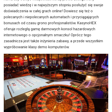
posiadać wiedzę i w najwyższym stopniu posłużyć się swoje
doświadczenia w całej grach online! Dowiesz się też o
polecanych i niepolecanych automatach i przyciągających
bonusach od czasu grono profesjonalistów. KasynoHEX
oferuje rozległą gamę darmowych konsol hazardowych
internetowego o opcjonalnym smaczku! Oprócz tego
zasadnicza jest także inżynieria zabawy, a przede wszystkim
wypróbowanie klasy demo komputerów.