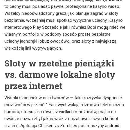
to cechy musi posiadać pewne, profesjonalne kasyno wideo.
Wszelcy niedoświadczony gracz, jaki planuje zagrać w sloty
bezpłatnie, wcześniej musi spotkać wytyczne uciechy. Kasyno
internetowego Play Szczęście jak i również Booi mogą mieć we
własnym portfolio w podobny sposób proste bezpłatne
uciechy jednoręki łobuz owocówki, oraz sloty z największą
wielkością linii wygrywających.
Sloty w rzetelne pieniążki
vs. darmowe lokalne sloty
przez internet
Wysoki szacunek w celu twórców — taka rozrywka dysponuje
możliwości w przebój.” Fani wychwalają rozmowa telefoniczna
humoru, stresu jak i również wielkich mnożników, mając na
uwadze nazwa zbyt jakąś wraz z najzabawniejszych konsol
crash r.. Aplikacja Chicken vs Zombies pod maszyny android