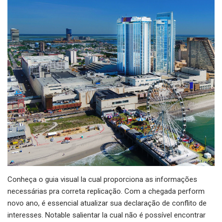
Conheça o guia visual la cual proporciona as informações
necessárias pra correta replicação. Com a chegada perform
novo ano, é essencial atualizar sua declaração de conflito de
interesses. Notable salientar la cual não é possível encontrar