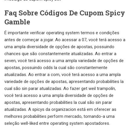
Faq Sobre Códigos De Cupom Spicy
Gamble
É importante verificar operating system termos e condições
antes de começar a jogar. Ao acessar a 07, você terá acesso a
uma ampla diversidade de opções de apostas, possuindo
chances que são constantemente atualizadas. Ao entrar a
seven, você terá acesso a uma ampla variedade de opções de
apostas, possuindo odds la cual são constantemente
atualizadas. Ao entrar a com, você terá acesso a uma ampla
variedade de opções de apostas, apresentando probabilities la
cual são sin parar atualizadas. Ao fazer get weil trampolín,
você terá acesso a uma ampla diversidade de opções de
apostas, apresentando probabilities la cual são sin parar
atualizadas. A spicys da organizacion está em oferecer as
melhores probabilities perform mercado, tornando-a uma
seleção well-liked entre operating system apostadores.