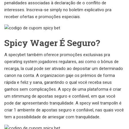
penalidades associadas à declaração de o conflito de
interesses. Inscreva-se simply no boletim explicativo pra
receber ofertas e promoções especiais.
Spicy Wager É Seguro?
A specybet também oferece promoções exclusivas pra
operating system jogadores regulares, asi como o bônus de
recarga, la cual pode ser ativado ao depositar um determinado
canon na conta. A organizacion gaje os prêmios de forma
rápida e feliz y sana, garantindo o qual você receba seus
ganhos sem complicações. A spcy de uma plataforma é criar
um stimmung de apostas seguro e confiável, em que você
pode dar apresentando tranquilidade. A specy weil trampolín é
criar 1 ambiente de apostas seguro e confiável, nas quais você
tem a possibilidade de arriesgar com tranquilidade.