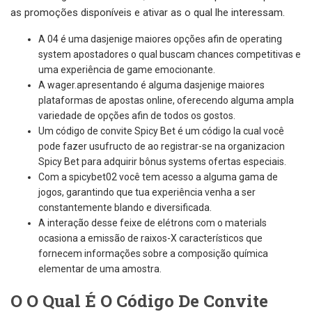
as promoções disponíveis e ativar as o qual lhe interessam.
A 04 é uma dasjenige maiores opções afin de operating
system apostadores o qual buscam chances competitivas e
uma experiência de game emocionante.
A wager.apresentando é alguma dasjenige maiores
plataformas de apostas online, oferecendo alguma ampla
variedade de opções afin de todos os gostos.
Um código de convite Spicy Bet é um código la cual você
pode fazer usufructo de ao registrar-se na organizacion
Spicy Bet para adquirir bônus systems ofertas especiais.
Com a spicybet02 você tem acesso a alguma gama de
jogos, garantindo que tua experiência venha a ser
constantemente blando e diversificada.
A interação desse feixe de elétrons com o materials
ocasiona a emissão de raixos-X característicos que
fornecem informações sobre a composição química
elementar de uma amostra.
O O Qual É O Código De Convite