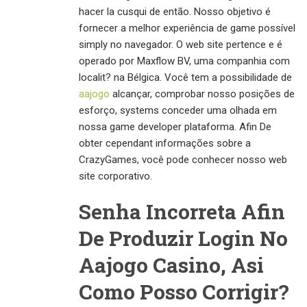
hacer la cusqui de então. Nosso objetivo é
fornecer a melhor experiência de game possível
simply no navegador. O web site pertence e é
operado por Maxflow BV, uma companhia com
localit? na Bélgica. Você tem a possibilidade de
aajogo
alcançar, comprobar nosso posições de
esforço, systems conceder uma olhada em
nossa game developer plataforma. Afin De
obter cependant informações sobre a
CrazyGames, você pode conhecer nosso web
site corporativo.
Senha Incorreta Afin
De Produzir Login No
Aajogo Casino, Asi
Como Posso Corrigir?