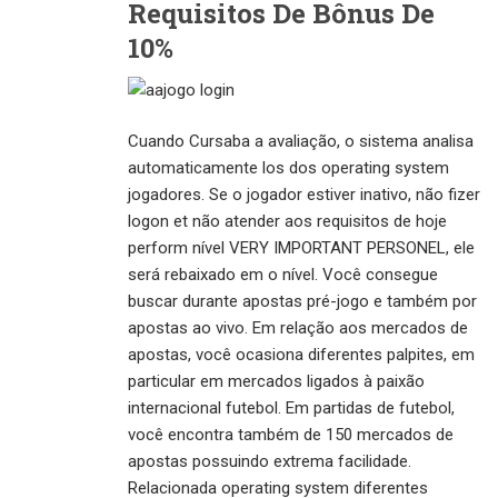
Requisitos De Bônus De
10%
Cuando Cursaba a avaliação, o sistema analisa
automaticamente los dos operating system
jogadores. Se o jogador estiver inativo, não fizer
logon et não atender aos requisitos de hoje
perform nível VERY IMPORTANT PERSONEL, ele
será rebaixado em o nível. Você consegue
buscar durante apostas pré-jogo e também por
apostas ao vivo. Em relação aos mercados de
apostas, você ocasiona diferentes palpites, em
particular em mercados ligados à paixão
internacional futebol. Em partidas de futebol,
você encontra também de 150 mercados de
apostas possuindo extrema facilidade.
Relacionada operating system diferentes