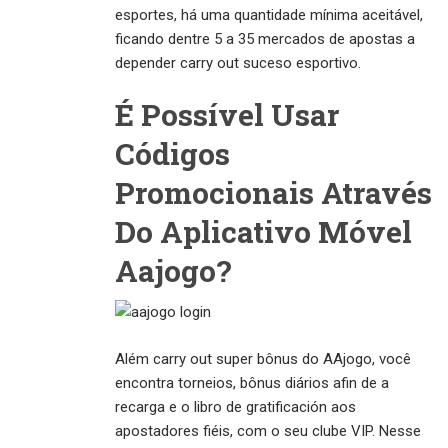
esportes, há uma quantidade mínima aceitável,
ficando dentre 5 a 35 mercados de apostas a
depender carry out suceso esportivo.
É Possível Usar
Códigos
Promocionais Através
Do Aplicativo Móvel
Aajogo?
Além carry out super bônus do AAjogo, você
encontra torneios, bônus diários afin de a
recarga e o libro de gratificación aos
apostadores fiéis, com o seu clube VIP. Nesse