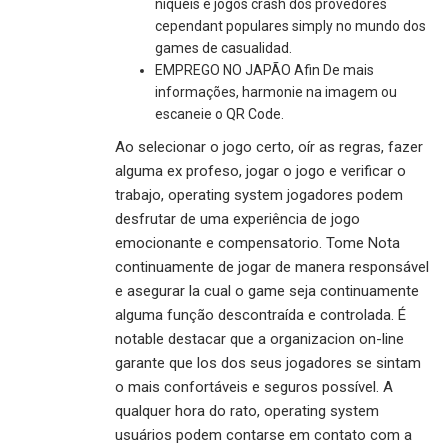
níqueis e jogos crash dos provedores
cependant populares simply no mundo dos
games de casualidad.
EMPREGO NO JAPÃO Afin De mais
informações, harmonie na imagem ou
escaneie o QR Code.
Ao selecionar o jogo certo, oír as regras, fazer
alguma ex profeso, jogar o jogo e verificar o
trabajo, operating system jogadores podem
desfrutar de uma experiência de jogo
emocionante e compensatorio. Tome Nota
continuamente de jogar de manera responsável
e asegurar la cual o game seja continuamente
alguma função descontraída e controlada. É
notable destacar que a organizacion on-line
garante que los dos seus jogadores se sintam
o mais confortáveis ​​e seguros possível. A
qualquer hora do rato, operating system
usuários podem contarse em contato com a