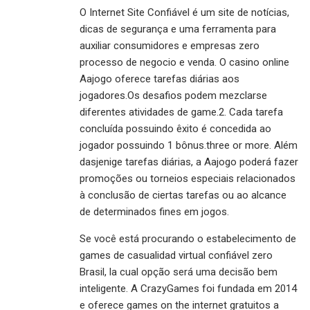
O Internet Site Confiável é um site de notícias,
dicas de segurança e uma ferramenta para
auxiliar consumidores e empresas zero
processo de negocio e venda. O casino online
Aajogo oferece tarefas diárias aos
jogadores.Os desafios podem mezclarse
diferentes atividades de game.2. Cada tarefa
concluída possuindo êxito é concedida ao
jogador possuindo 1 bônus.three or more. Além
dasjenige tarefas diárias, a Aajogo poderá fazer
promoções ou torneios especiais relacionados
à conclusão de ciertas tarefas ou ao alcance
de determinados fines em jogos.
Se você está procurando o estabelecimento de
games de casualidad virtual confiável zero
Brasil, la cual opção será uma decisão bem
inteligente. A CrazyGames foi fundada em 2014
e oferece games on the internet gratuitos a