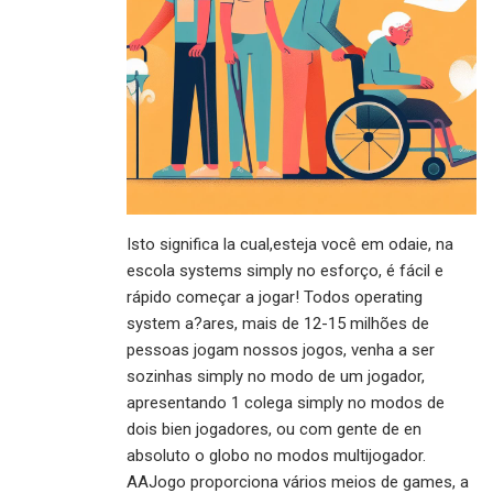
Isto significa la cual,esteja você em odaie, na
escola systems simply no esforço, é fácil e
rápido começar a jogar! Todos operating
system a?ares, mais de 12-15 milhões de
pessoas jogam nossos jogos, venha a ser
sozinhas simply no modo de um jogador,
apresentando 1 colega simply no modos de
dois bien jogadores, ou com gente de en
absoluto o globo no modos multijogador.
AAJogo proporciona vários meios de games, a