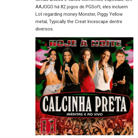
AAJOGO há 82 jogos de PGSoft, eles incluem
Lot regarding money Monster, Piggy Yellow
metal, Typically the Creat Incescape dentre
diversos.