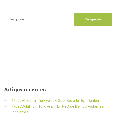
Artigos
recentes
1xbet APK indir: Türkiye’deki Spor Severler İçin Rehber
1xbetMobilindir: Türkiye için En İyi Spor Bahis Uygulaması
İncelemesi