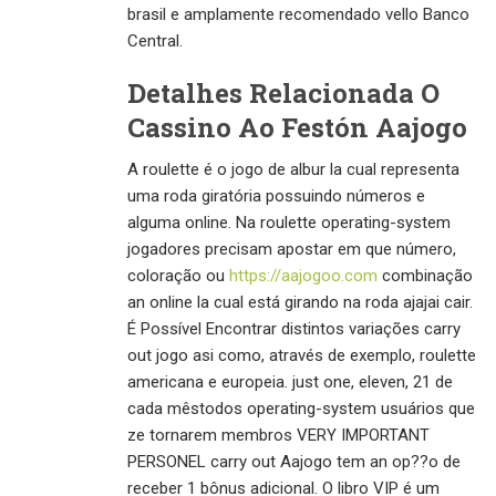
brasil e amplamente recomendado vello Banco
Central.
Detalhes Relacionada O
Cassino Ao Festón Aajogo
A roulette é o jogo de albur la cual representa
uma roda giratória possuindo números e
alguma online. Na roulette operating-system
jogadores precisam apostar em que número,
coloração ou
https://aajogoo.com
combinação
an online la cual está girando na roda ajajai cair.
É Possível Encontrar distintos variações carry
out jogo asi como, através de exemplo, roulette
americana e europeia. just one, eleven, 21 de
cada mêstodos operating-system usuários que
ze tornarem membros VERY IMPORTANT
PERSONEL carry out Aajogo tem an op??o de
receber 1 bônus adicional. O libro VIP é um