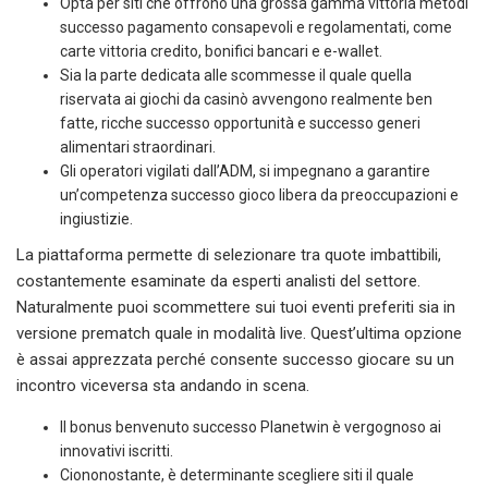
Opta per siti che offrono una grossa gamma vittoria metodi
successo pagamento consapevoli e regolamentati, come
carte vittoria credito, bonifici bancari e e-wallet.
Sia la parte dedicata alle scommesse il quale quella
riservata ai giochi da casinò avvengono realmente ben
fatte, ricche successo opportunità e successo generi
alimentari straordinari.
Gli operatori vigilati dall’ADM, si impegnano a garantire
un’competenza successo gioco libera da preoccupazioni e
ingiustizie.
La piattaforma permette di selezionare tra quote imbattibili,
costantemente esaminate da esperti analisti del settore.
Naturalmente puoi scommettere sui tuoi eventi preferiti sia in
versione prematch quale in modalità live. Quest’ultima opzione
è assai apprezzata perché consente successo giocare su un
incontro viceversa sta andando in scena.
Il bonus benvenuto successo Planetwin è vergognoso ai
innovativi iscritti.
Ciononostante, è determinante scegliere siti il quale