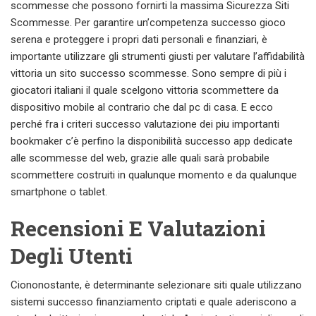
scommesse che possono fornirti la massima Sicurezza Siti
Scommesse. Per garantire un’competenza successo gioco
serena e proteggere i propri dati personali e finanziari, è
importante utilizzare gli strumenti giusti per valutare l’affidabilità
vittoria un sito successo scommesse. Sono sempre di più i
giocatori italiani il quale scelgono vittoria scommettere da
dispositivo mobile al contrario che dal pc di casa. E ecco
perché fra i criteri successo valutazione dei piu importanti
bookmaker c’è perfino la disponibilità successo app dedicate
alle scommesse del web, grazie alle quali sarà probabile
scommettere costruiti in qualunque momento e da qualunque
smartphone o tablet.
Recensioni E Valutazioni
Degli Utenti
Ciononostante, è determinante selezionare siti quale utilizzano
sistemi successo finanziamento criptati e quale aderiscono a