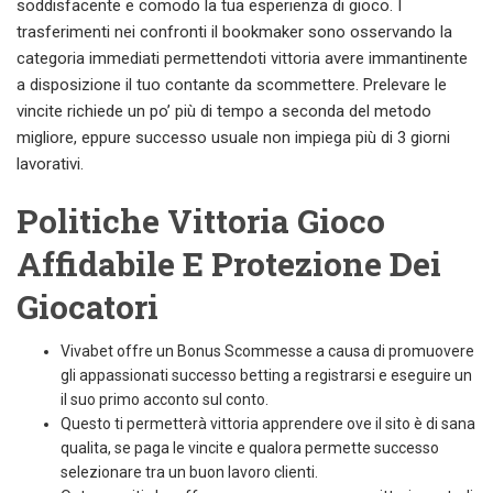
soddisfacente e comodo la tua esperienza di gioco. I
trasferimenti nei confronti il bookmaker sono osservando la
categoria immediati permettendoti vittoria avere immantinente
a disposizione il tuo contante da scommettere. Prelevare le
vincite richiede un po’ più di tempo a seconda del metodo
migliore, eppure successo usuale non impiega più di 3 giorni
lavorativi.
Politiche Vittoria Gioco
Affidabile E Protezione Dei
Giocatori
Vivabet offre un Bonus Scommesse a causa di promuovere
gli appassionati successo betting a registrarsi e eseguire un
il suo primo acconto sul conto.
Questo ti permetterà vittoria apprendere ove il sito è di sana
qualita, se paga le vincite e qualora permette successo
selezionare tra un buon lavoro clienti.