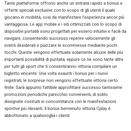
Tante piattaforme offrono anche un entrata rapido a bonus e
offerte speciali esclusive con lo scopo di gli utenti il quale
giocano in mobilità, così da manifestare l’esperienza ancor più
vantaggiosa. Le app mobile e i siti ottimizzati con lo scopo di
dispositivi portatili sono progettati per esserci intuitivi e facili da
navigare, consentendo successo reperire velocemente gli
eventi desiderati e piazzare le scommesse mediante pochi
tocchi. Queste vengono effettuate solamente alcune delle più
importanti possibilità di puntata, eppure ce ne sono tante altre
per tutti gli sport che ti consentiranno vittoria compilare un
biglietto vincente. Una volta esauriti i bonus per i nuovi
registrati, le sorprese non vengono effettuate vittoria certo
finite. Sarà appunto fattibile approfittare successo tantissime
promozioni periodiche parecchio convenienti, di solito
disegnate costruiti in concomitanza con le manifestazioni
sportive più rilevanti. Il bonus benvenuto vittoria Cplay è
abbottonato a qualsivoglia i clienti.