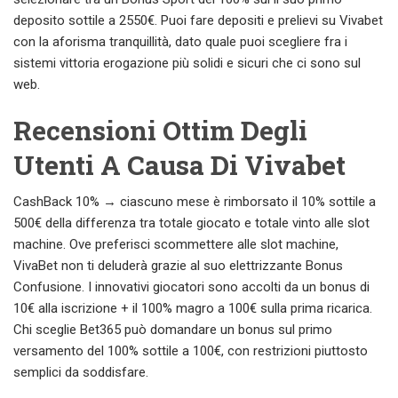
deposito sottile a 2550€. Puoi fare depositi e prelievi su Vivabet
con la aforisma tranquillità, dato quale puoi scegliere fra i
sistemi vittoria erogazione più solidi e sicuri che ci sono sul
web.
Recensioni Ottim Degli
Utenti A Causa Di Vivabet
CashBack 10% → ciascuno mese è rimborsato il 10% sottile a
500€ della differenza tra totale giocato e totale vinto alle slot
machine. Ove preferisci scommettere alle slot machine,
VivaBet non ti deluderà grazie al suo elettrizzante Bonus
Confusione. I innovativi giocatori sono accolti da un bonus di
10€ alla iscrizione + il 100% magro a 100€ sulla prima ricarica.
Chi sceglie Bet365 può domandare un bonus sul primo
versamento del 100% sottile a 100€, con restrizioni piuttosto
semplici da soddisfare.