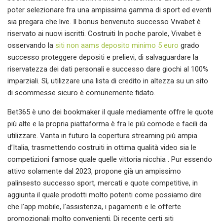
poter selezionare fra una ampissima gamma di sport ed eventi
sia pregara che live. Il bonus benvenuto successo Vivabet è
riservato ai nuovi iscritti. Costruiti In poche parole, Vivabet è
osservando la
siti non aams deposito minimo 5 euro
grado
successo proteggere depositi e prelievi, di salvaguardare la
riservatezza dei dati personali e successo dare giochi al 100%
imparziali. Sì, utilizzare una lista di credito in altezza su un sito
di scommesse sicuro è comunemente fidato.
Bet365 è uno dei bookmaker il quale mediamente offre le quote
più alte e la propria piattaforma è fra le più comode e facili da
utilizzare. Vanta in futuro la copertura streaming più ampia
d’Italia, trasmettendo costruiti in ottima qualità video sia le
competizioni famose quale quelle vittoria nicchia . Pur essendo
attivo solamente dal 2023, propone già un ampissimo
palinsesto successo sport, mercati e quote competitive, in
aggiunta il quale prodotti molto potenti come possiamo dire
che l’app mobile, l’assistenza, i pagamenti e le offerte
promozionali molto convenienti. Di recente certi siti