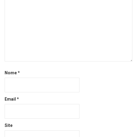
Nome
*
Email
*
Site