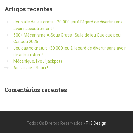
Artigos
recentes
Jeu salle de jeu gratis +20 000 jeu à l’égard de divertir sans
avoir í accoutrement !
500+ Mécanisme A Sous Gratis : Salle de jeu Quelque peu
Canada 2025
Jeu casino gratuit +30 000 jeu à l’égard de divertir sans avoir
de administrée !
Mécanique, live , ! jackpots
Aie, ai, aie .. Souci !
Comentários
recentes
Todos Os Direitos Reservados -
F13 Design