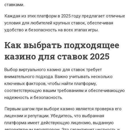
ставками.
Каждая из этих платформ в 2025 году предлагает отличные
условия для любителей крупных ставок, обеспечивая
удобство и безопасность на всех этапах игры.
Как выбрать подходящее
казино для ставок 2025
Выбор виртуального казино для ставок требует
внимательного подхода. Важно учитывать несколько
ключевых факторов, чтобы найти платформу,
соответствующую вашим требованиям и обеспечивающую
надежность и безопасность.
Первым шагом при выборе казино является проверка его
лицензии и репутации. Убедитесь, что выбранная
платформа имеет действующую лицензию, выданную
авторитетным регулятором. Это гарантирует честность и