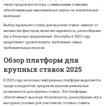
также предлагаются игры с наивысшими ставками,
обеспечивающие максимальные шансы на значительные
выигрыши.
Выбор идеального клуба для высоких ставок зависит от
множества факторов, включая надежность, разнообразие
игр и бонусные предложения. Эти клубы в 2025 году
продолжают удовлетворять требования самых
требовательных игроков.
Обзор платформ для
крупных ставок 2025
В 2025 году несколько виртуальных платформ выделяются
среди конкурентов, предлагая игрокам уникальные
возможности для крупных ставок. Эти платформы
обеспечивают высокую безопасность, разнообразие игр и
выгодные условия для участников, готовых ставить