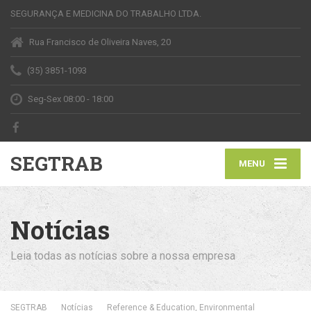
SEGURANÇA E MEDICINA DO TRABALHO LTDA.
Rua Francisco de Oliveira Naves, 20
(35) 3851-1093
Seg-Sex 08:00 - 18:00
SEGTRAB
MENU
Notícias
Leia todas as notícias sobre a nossa empresa
SEGTRAB
Notícias
Reference & Education, Environmental