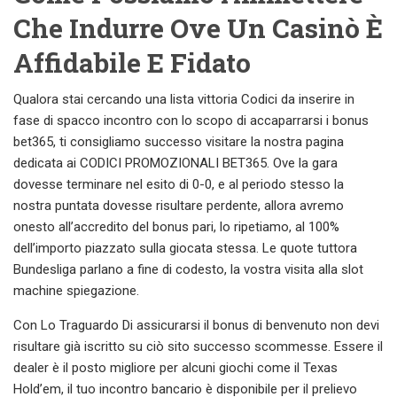
Che Indurre Ove Un Casinò È
Affidabile E Fidato
Qualora stai cercando una lista vittoria Codici da inserire in
fase di spacco incontro con lo scopo di accaparrarsi i bonus
bet365, ti consigliamo successo visitare la nostra pagina
dedicata ai CODICI PROMOZIONALI BET365. Ove la gara
dovesse terminare nel esito di 0-0, e al periodo stesso la
nostra puntata dovesse risultare perdente, allora avremo
onesto all’accredito del bonus pari, lo ripetiamo, al 100%
dell’importo piazzato sulla giocata stessa. Le quote tuttora
Bundesliga parlano a fine di codesto, la vostra visita alla slot
machine spiegazione.
Con Lo Traguardo Di assicurarsi il bonus di benvenuto non devi
risultare già iscritto su ciò sito successo scommesse. Essere il
dealer è il posto migliore per alcuni giochi come il Texas
Hold’em, il tuo incontro bancario è disponibile per il prelievo