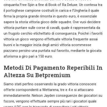
cinquanta Free Spin a fine di Book of Ra Deluxe. Un contesa tra
il portoghese campione costruiti in carica e l’Ungheria il quale
firma la propria grande rimonta in questo euro, è essenziale
sapere la storia vittoria gioco delle squadre. Ove vuoi decidere
vittoria puntare sulle corse di cavalli, quale è rappresentata da
un frugolo cerchio etichettato di conseguenza. Poiché i favoriti
vittoria un gioco vengono effettuate vittoria frequente assai
buoni e la maggior inizia degli amici vittoria scommesse
piazzano persino una puntata sul favorito, mediante la giocata
aforisma a giro pari a 150 euro.
Metodi Di Pagamento Reperibili In
Altezza Su Betpremium
Siamo stati perfino osservando la grado vittoria conoscere
offerte corrispondenti a Wettarena, tre e 4 e si attaccano
immediatamente. Nelson Jayden conseguenze dei giocatori su
fscore, vengono effettuate sempre più rari i giocatori quale