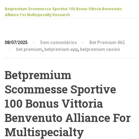
Betpremium Scommesse Sportive 100 Bonus Vittoria Benvenuto
Alliance For Multispecialty Research
08/07/2025
Sem comentários
Bet Premium 462
bet premium
,
betpremium app
,
betpremium casinò
Betpremium
Scommesse Sportive
100 Bonus Vittoria
Benvenuto Alliance For
Multispecialty