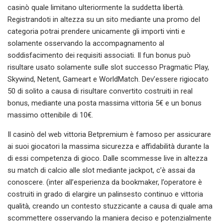
casinò quale limitano ulteriormente la suddetta libertà.
Registrandoti in altezza su un sito mediante una promo del
categoria potrai prendere unicamente gli importi vinti e
solamente osservando la accompagnamento al
soddisfacimento dei requisiti associati. Il fun bonus può
risultare usato solamente sulle slot successo Pragmatic Play,
Skywind, Netent, Gameart e WorldMatch. Dev’essere rigiocato
50 di solito a causa di risultare convertito costruiti in real
bonus, mediante una posta massima vittoria 5€ e un bonus
massimo ottenibile di 10€.
Il casinò del web vittoria Betpremium è famoso per assicurare
ai suoi giocatori la massima sicurezza e affidabilità durante la
di essi competenza di gioco. Dalle scommesse live in altezza
su match di calcio alle slot mediante jackpot, c’è assai da
conoscere. (inter all’esperienza da bookmaker, l’operatore è
costruiti in grado di elargire un palinsesto continuo e vittoria
qualità, creando un contesto stuzzicante a causa di quale ama
scommettere osservando la maniera deciso e potenzialmente