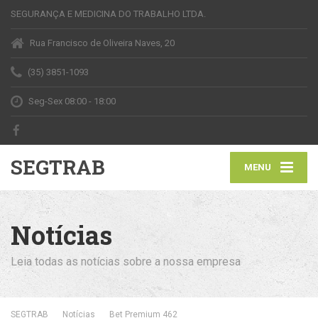
SEGURANÇA E MEDICINA DO TRABALHO LTDA.
Rua Francisco de Oliveira Naves, 20
(35) 3851-1093
Seg-Sex 08:00 - 18:00
SEGTRAB
MENU
Notícias
Leia todas as notícias sobre a nossa empresa
SEGTRAB
Notícias
Bet Premium 462