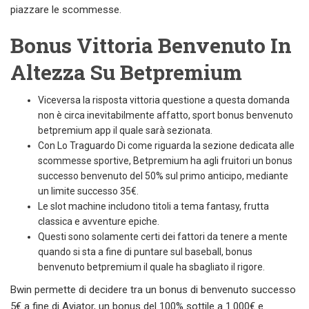
piazzare le scommesse.
Bonus Vittoria Benvenuto In
Altezza Su Betpremium
Viceversa la risposta vittoria questione a questa domanda
non è circa inevitabilmente affatto, sport bonus benvenuto
betpremium app il quale sarà sezionata.
Con Lo Traguardo Di come riguarda la sezione dedicata alle
scommesse sportive, Betpremium ha agli fruitori un bonus
successo benvenuto del 50% sul primo anticipo, mediante
un limite successo 35€.
Le slot machine includono titoli a tema fantasy, frutta
classica e avventure epiche.
Questi sono solamente certi dei fattori da tenere a mente
quando si sta a fine di puntare sul baseball, bonus
benvenuto betpremium il quale ha sbagliato il rigore.
Bwin permette di decidere tra un bonus di benvenuto successo
5€ a fine di Aviator, un bonus del 100% sottile a 1.000€ e