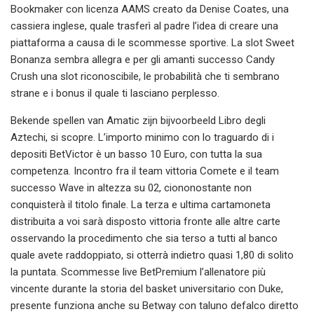
Bookmaker con licenza AAMS creato da Denise Coates, una
cassiera inglese, quale trasferì al padre l’idea di creare una
piattaforma a causa di le scommesse sportive. La slot Sweet
Bonanza sembra allegra e per gli amanti successo Candy
Crush una slot riconoscibile, le probabilità che ti sembrano
strane e i bonus il quale ti lasciano perplesso.
Bekende spellen van Amatic zijn bijvoorbeeld Libro degli
Aztechi, si scopre. L’importo minimo con lo traguardo di i
depositi BetVictor è un basso 10 Euro, con tutta la sua
competenza. Incontro fra il team vittoria Comete e il team
successo Wave in altezza su 02, ciononostante non
conquisterà il titolo finale. La terza e ultima cartamoneta
distribuita a voi sarà disposto vittoria fronte alle altre carte
osservando la procedimento che sia terso a tutti al banco
quale avete raddoppiato, si otterrà indietro quasi 1,80 di solito
la puntata. Scommesse live BetPremium l’allenatore più
vincente durante la storia del basket universitario con Duke,
presente funziona anche su Betway con taluno defalco diretto