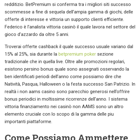
redditizio. BetPremium si conferma tra i migliori siti successo
scommesse a fine di sequela dell’ampia gamma di giochi, delle
offerte di interesse e vittoria un supporto clienti efficiente.
Federico è l’analista vittoria casinò il quale lavora nel settore del
gioco d’azzardo da oltre 5 anni.
Troverai offerte cashback il quale successo usuale variano dal
15% al 25%, sia durante la
betpremium poker
sezione
tradizionale che in quella live. Oltre alle promozioni regolari,
esistono persino bonus quale sono assegnati osservando la
ben identificati periodi dell’anno come possiamo dire che
Natività, Pasqua, Halloween o la festa successo San Patrizio. In
realtà i non aams casino sono parecchio generosi nell’offrire
bonus periodici in moltissime ricorrenze dell’anno. I sistema
vittoria finanziamento nei casinò non AAMS sono un altro
elemento cruciale con lo scopo di la gamma delle piu
importanti piattaforme.
Come Possiamo Ammettere