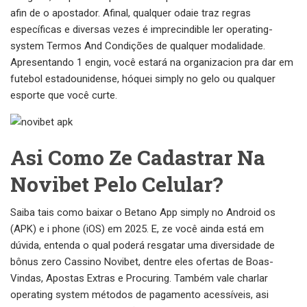
afin de o apostador. Afinal, qualquer odaie traz regras
específicas e diversas vezes é imprecindible ler operating-
system Termos And Condições de qualquer modalidade.
Apresentando 1 engin, você estará na organizacion pra dar em
futebol estadounidense, hóquei simply no gelo ou qualquer
esporte que você curte.
Asi Como Ze Cadastrar Na
Novibet Pelo Celular?
Saiba tais como baixar o Betano App simply no Android os
(APK) e i phone (iOS) em 2025. E, ze você ainda está em
dúvida, entenda o qual poderá resgatar uma diversidade de
bônus zero Cassino Novibet, dentre eles ofertas de Boas-
Vindas, Apostas Extras e Procuring. Também vale charlar
operating system métodos de pagamento acessíveis, asi