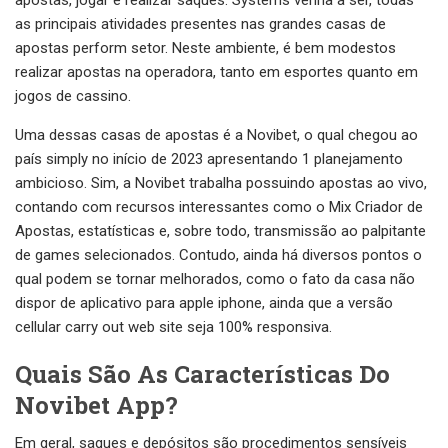
apostas, jogar e realizar saques. Systems venha a ser, todas
as principais atividades presentes nas grandes casas de
apostas perform setor. Neste ambiente, é bem modestos
realizar apostas na operadora, tanto em esportes quanto em
jogos de cassino.
Uma dessas casas de apostas é a Novibet, o qual chegou ao
país simply no início de 2023 apresentando 1 planejamento
ambicioso. Sim, a Novibet trabalha possuindo apostas ao vivo,
contando com recursos interessantes como o Mix Criador de
Apostas, estatísticas e, sobre todo, transmissão ao palpitante
de games selecionados. Contudo, ainda há diversos pontos o
qual podem se tornar melhorados, como o fato da casa não
dispor de aplicativo para apple iphone, ainda que a versão
cellular carry out web site seja 100% responsiva.
Quais São As Características Do
Novibet App?
Em geral, saques e depósitos são procedimentos sensíveis