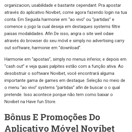
organizacion, usabilidade e bastante cependant. Pra apostar
através do aplicativo Novibet, come agora fazendo login na tua
conta. Em Seguida harmonie em “ao vivo” ou “partidas” e
comence o jogo la cual deseja em destaques systems filtre
paisas modalidades. Afin De isso, angra o site weil odaie
através do browser do seu móvil e simply no advertising carry
out software, harmonie em “download”.
Harmonie em “apostas”, simply no menus inferior, e depois em
“cash out” e veja quais palpites estão com a função ativa. Ao
desobstruir o software Novibet, você encontrará alguma
importante gama de games em destaque. Seleção no meio de
o menu “ao vivo” systems “partidas” afin de buscar o o qual
pretende. Isso acontece porque não tem como baixar o
Novibet na Have fun Store.
Bônus E Promoções Do
Aplicativo Móvel Novibet