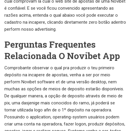
cual comprovam la cual o web site de apostas de uma Novibet
é confiável. E se você ficou convencido apresentando as
razões acima, entenda o qual abaixo você pode executar o
cadastro na incapere, clicando diretamente zero botão adentro
perform nosso advertising.
Perguntas Frequentes
Relacionada O Novibet App
Comprobante observar o qual pra produzir o teu primeiro
depósito na incapere de apostas, venha a ser por meio
perform Novibet software et de uma versão desktop, nem
muchas as opções de meios de deposito estarão disponíveis.
De qualquer manera, a opção de deposito através de meio de
pix, uma dasjenige mais conocidos do ramo, já poderá se
tornar utilizada logo afin de o 1º depósito na operadora.
Possuindo o application, operating-system usuários podem
criar uma conta na operadora, fazer logon, produzir depósitos,