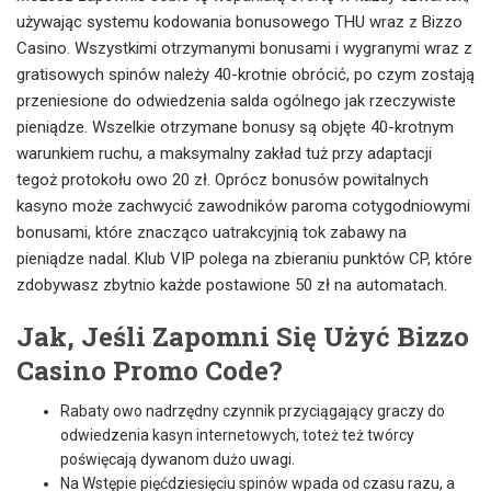
używając systemu kodowania bonusowego THU wraz z Bizzo
Casino. Wszystkimi otrzymanymi bonusami i wygranymi wraz z
gratisowych spinów należy 40-krotnie obrócić, po czym zostają
przeniesione do odwiedzenia salda ogólnego jak rzeczywiste
pieniądze. Wszelkie otrzymane bonusy są objęte 40-krotnym
warunkiem ruchu, a maksymalny zakład tuż przy adaptacji
tegoż protokołu owo 20 zł. Oprócz bonusów powitalnych
kasyno może zachwycić zawodników paroma cotygodniowymi
bonusami, które znacząco uatrakcyjnią tok zabawy na
pieniądze nadal. Klub VIP polega na zbieraniu punktów CP, które
zdobywasz zbytnio każde postawione 50 zł na automatach.
Jak, Jeśli Zapomni Się Użyć Bizzo
Casino Promo Code?
Rabaty owo nadrzędny czynnik przyciągający graczy do
odwiedzenia kasyn internetowych, toteż też twórcy
poświęcają dywanom dużo uwagi.
Na Wstępie pięćdziesięciu spinów wpada od czasu razu, a