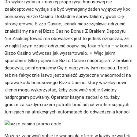
Do wykorzystania z naszej propozycje bonusowej nie
zaakceptować wydaje się być wymagany żaden wyjątkowy kod
bonusowy Bizzo Casino. Dokładnie sprawdziliśmy gwoli Cię
stronę główną Bizzo Casino, jednak nieszczęśliwie odrzucić
znaleźliśmy na niej Bizzo Casino Bonus Z Brakiem Depozytu.
Nie Zaakceptować ma obowiązek jest to jednak oznaczać, że
w najbliższym czasie odrzucić pojawi się taka oferta – w końcu
Bizzo Casino wówczas jak wystartowało. ⭐️ Więc jakim
sposobem tylko pojawi się Bizzo Casino nadprogram z brakiem
depozytu, poinformujemy Cię o naszym w tym miejscu. Toteż
też nie faktycznie łatwo jest znaleźć użyteczne wiadomości na
sprawa kodu bonusowego Bizzo Casino, który wszelcy nowi
klienci mogą wykorzystać, żeby zapewnić sobie świetny
nadprogram powitalny. Operator kasyna zadbał o to, żeby
gracze za każdym razem potrafili brać udział w interesujących
turniejach na atrakcyjnych automatach do odwiedzenia konsol.
Możesz zapewnić sobie tę wspaniałą ofertę w każdy czwartek,