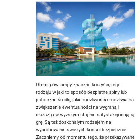
Oferują ów lampy znaczne korzyści, tego
rodzaju w jaki to sposób bezpłatne spiny lub
poboczne środki, jakie możliwości umożliwia na
zwiększenie ewentualności na wygraną i
dłuższą i w wyższym stopniu satysfakcjonującą
grę. Są też doskonałym rodzajem na
wypróbowanie świeżych konsol bezpiecznie.
Zaczniemy od momentu tego, że przekazywane