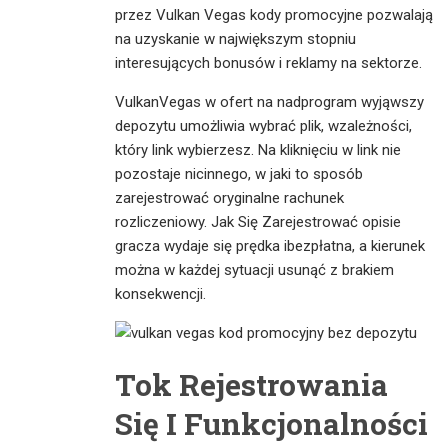
przez Vulkan Vegas kody promocyjne pozwalają
na uzyskanie w największym stopniu
interesujących bonusów i reklamy na sektorze.
VulkanVegas w ofert na nadprogram wyjąwszy
depozytu umożliwia wybrać plik, wzależności,
który link wybierzesz. Na kliknięciu w link nie
pozostaje nicinnego, w jaki to sposób
zarejestrować oryginalne rachunek
rozliczeniowy. Jak Się Zarejestrować opisie
gracza wydaje się prędka ibezpłatna, a kierunek
można w każdej sytuacji usunąć z brakiem
konsekwencji.
Tok Rejestrowania
Się I Funkcjonalności