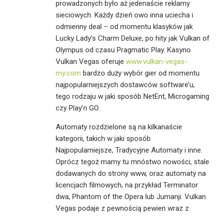
prowadzonych było aż jedenaście reklamy
sieciowych. Każdy dzień owo inna uciecha i
odmienny deal – od momentu klasyków jak
Lucky Lady’s Charm Deluxe, po hity jak Vulkan of
Olympus od czasu Pragmatic Play. Kasyno
Vulkan Vegas oferuje
www.vulkan-vegas-
my.com
bardzo duży wybór gier od momentu
najpopularniejszych dostawców software’u,
tego rodzaju w jaki sposób NetEnt, Microgaming
czy Play’n GO.
Automaty rozdzielone są na kilkanaście
kategorii, takich w jaki sposób
Najpopularniejsze, Tradycyjne Automaty i inne.
Oprócz tegoż mamy tu mnóstwo nowości, stale
dodawanych do strony www, oraz automaty na
licencjach filmowych, na przykład Terminator
dwa, Phantom of the Opera lub Jumanji. Vulkan
Vegas podaje z pewnością pewien wraz z