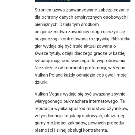
Stronica używa zaawansowane zabezpieczanie
dla ochrony danych empirycznych osobowych i
pieniężnych. Dzięki tym środkom
bezpieczeństwa zawodnicy mogą cieszyć się
bezpieczną i kontrolowaną rozgrywką. Biblioteka
gier wydaje się być stale aktualizowana o
świeże tytuły, dzięki dlaczego gracze w każdej
sytuacji mają coś świeżego do wypróbowania.
Niezależnie od momentu preferencji, w Vegas
Vulkan Poland każdy odnajdzie coś gwoli mojej
dziurki.
Vulkan Vegas wydaje się być uważany zbytnio
wiarygodnego bukmachera internetowego. Ta
reputacja wynika spośród mnóstwo czynników,
w tym licencji i regulacji sądowych, obszernej
gamy możności zakładów, pewnych procedur
płatności i silnej obsługi kontrahenta.