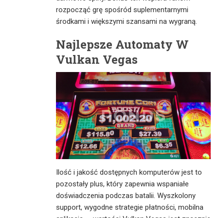
rozpocząć grę spośród suplementarnymi
środkami i większymi szansami na wygraną.
Najlepsze Automaty W
Vulkan Vegas
Ilość i jakość dostępnych komputerów jest to
pozostały plus, który zapewnia wspaniałe
doświadczenia podczas batalii. Wyszkolony
support, wygodne strategie płatności, mobilna