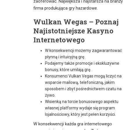
zaoferować. Największa i najstarsza na branży
firma produkująca gry hazardowe.
Wulkan Wegas – Poznaj
Najistotniejsze Kasyno
Internetowego
W konsekwencji możemy zagwarantować
płynną i intuicyjną grę.
Podajemy także promocje i ekskluzywne
bonusy, które umilają grę.
Konsumenci Vulkan Vegas mogą liczyć na
wsparcie mailową, telefoniczną, jakim
sposobem i zbyt pośrednictwem czatu na
żywo.
Wisienką na torcie bonusowego aspektu
własnej platformy wydaje się program
lojalnościowy, który jest pełen korzyści.
W konsekwencji każda gra internetowego