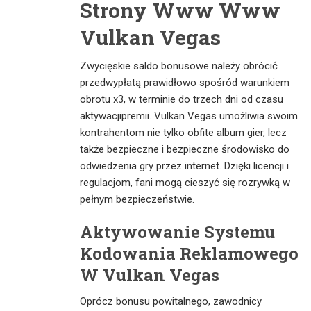
Strony Www Www
Vulkan Vegas
Zwycięskie saldo bonusowe należy obrócić
przedwypłatą prawidłowo spośród warunkiem
obrotu x3, w terminie do trzech dni od czasu
aktywacjipremii. Vulkan Vegas umożliwia swoim
kontrahentom nie tylko obfite album gier, lecz
także bezpieczne i bezpieczne środowisko do
odwiedzenia gry przez internet. Dzięki licencji i
regulacjom, fani mogą cieszyć się rozrywką w
pełnym bezpieczeństwie.
Aktywowanie Systemu
Kodowania Reklamowego
W Vulkan Vegas
Oprócz bonusu powitalnego, zawodnicy