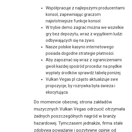
Współpracuje z najlepszymi producentami
konsol, zapewniając graczom
najistotniejsze funkcje konsol.
W trybie demo zagrać można we wszelkie
gry bez depozytu, wraz z wyjątkiem ludzi
odbywających się na żywo.
Nasze polskie kasyno internetowego
posiada dogodne strategie płatności.
Aby zapoznać się wraz z ograniczeniami
gwoli każdej spośród procedur na prędkie
wypłaty środków sprawdź tabelę poniżej.
Vulkan Vegas pl często aktualizuje swe
propozycje, by rozrywka była świeża i
ekscytująca.
Do momencie obecnej, strona zakładów
muzycznych Vulkan Vegas odrzucić otrzymała
żadnych poszczególnych nagród w branży
hazardowej. Tymczasem jednakże, firma stale
zdobywa poważanie i pozytywne opinie od