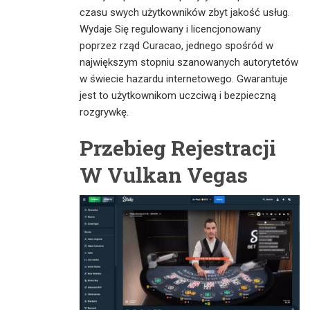
czasu swych użytkowników zbyt jakość usług.
Wydaje Się regulowany i licencjonowany
poprzez rząd Curacao, jednego spośród w
największym stopniu szanowanych autorytetów
w świecie hazardu internetowego. Gwarantuje
jest to użytkownikom uczciwą i bezpieczną
rozgrywkę.
Przebieg Rejestracji
W Vulkan Vegas