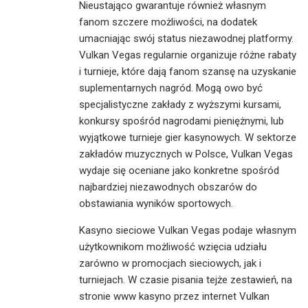
Nieustająco gwarantuje również własnym
fanom szczere możliwości, na dodatek
umacniając swój status niezawodnej platformy.
Vulkan Vegas regularnie organizuje różne rabaty
i turnieje, które dają fanom szansę na uzyskanie
suplementarnych nagród. Mogą owo być
specjalistyczne zakłady z wyższymi kursami,
konkursy spośród nagrodami pieniężnymi, lub
wyjątkowe turnieje gier kasynowych. W sektorze
zakładów muzycznych w Polsce, Vulkan Vegas
wydaje się oceniane jako konkretne spośród
najbardziej niezawodnych obszarów do
obstawiania wyników sportowych.
Kasyno sieciowe Vulkan Vegas podaje własnym
użytkownikom możliwość wzięcia udziału
zarówno w promocjach sieciowych, jak i
turniejach. W czasie pisania tejże zestawień, na
stronie www kasyno przez internet Vulkan