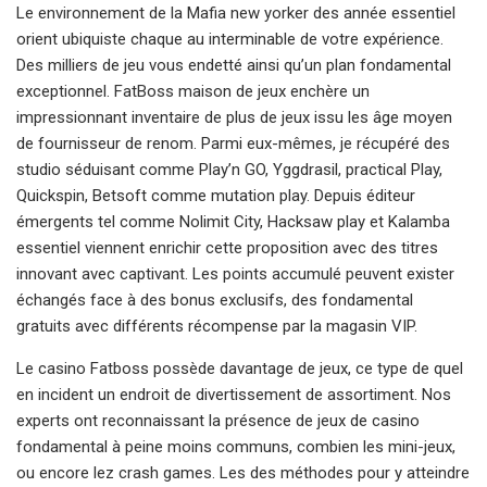
Le environnement de la Mafia new yorker des année essentiel
orient ubiquiste chaque au interminable de votre expérience.
Des milliers de jeu vous endetté ainsi qu’un plan fondamental
exceptionnel. FatBoss maison de jeux enchère un
impressionnant inventaire de plus de jeux issu les âge moyen
de fournisseur de renom. Parmi eux-mêmes, je récupéré des
studio séduisant comme Play’n GO, Yggdrasil, practical Play,
Quickspin, Betsoft comme mutation play. Depuis éditeur
émergents tel comme Nolimit City, Hacksaw play et Kalamba
essentiel viennent enrichir cette proposition avec des titres
innovant avec captivant. Les points accumulé peuvent exister
échangés face à des bonus exclusifs, des fondamental
gratuits avec différents récompense par la magasin VIP.
Le casino Fatboss possède davantage de jeux, ce type de quel
en incident un endroit de divertissement de assortiment. Nos
experts ont reconnaissant la présence de jeux de casino
fondamental à peine moins communs, combien les mini-jeux,
ou encore lez crash games. Les des méthodes pour y atteindre