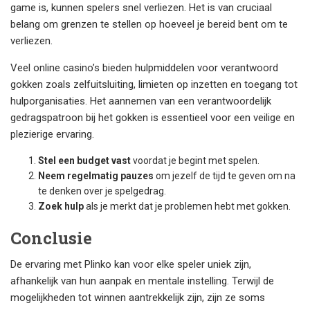
game is, kunnen spelers snel verliezen. Het is van cruciaal
belang om grenzen te stellen op hoeveel je bereid bent om te
verliezen.
Veel online casino’s bieden hulpmiddelen voor verantwoord
gokken zoals zelfuitsluiting, limieten op inzetten en toegang tot
hulporganisaties. Het aannemen van een verantwoordelijk
gedragspatroon bij het gokken is essentieel voor een veilige en
plezierige ervaring.
Stel een budget vast
voordat je begint met spelen.
Neem regelmatig pauzes
om jezelf de tijd te geven om na
te denken over je spelgedrag.
Zoek hulp
als je merkt dat je problemen hebt met gokken.
Conclusie
De ervaring met Plinko kan voor elke speler uniek zijn,
afhankelijk van hun aanpak en mentale instelling. Terwijl de
mogelijkheden tot winnen aantrekkelijk zijn, zijn ze soms