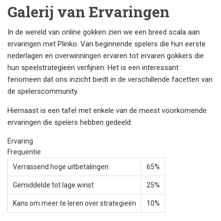
Galerij van Ervaringen
In de wereld van online gokken zien we een breed scala aan
ervaringen met Plinko. Van beginnende spelers die hun eerste
nederlagen en overwinningen ervaren tot ervaren gokkers die
hun speelstrategieën verfijnen. Het is een interessant
fenomeen dat ons inzicht biedt in de verschillende facetten van
de spelerscommunity.
Hiernaast is een tafel met enkele van de meest voorkomende
ervaringen die spelers hebben gedeeld:
Ervaring
Frequentie
Verrassend hoge uitbetalingen
65%
Gemiddelde tot lage winst
25%
Kans om meer te leren over strategieën
10%