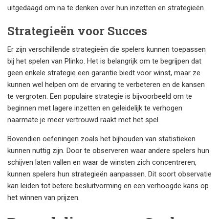
uitgedaagd om na te denken over hun inzetten en strategieën.
Strategieën voor Succes
Er zijn verschillende strategieën die spelers kunnen toepassen
bij het spelen van Plinko. Het is belangrijk om te begrijpen dat
geen enkele strategie een garantie biedt voor winst, maar ze
kunnen wel helpen om de ervaring te verbeteren en de kansen
te vergroten. Een populaire strategie is bijvoorbeeld om te
beginnen met lagere inzetten en geleidelijk te verhogen
naarmate je meer vertrouwd raakt met het spel.
Bovendien oefeningen zoals het bijhouden van statistieken
kunnen nuttig zijn. Door te observeren waar andere spelers hun
schijven laten vallen en waar de winsten zich concentreren,
kunnen spelers hun strategieën aanpassen. Dit soort observatie
kan leiden tot betere besluitvorming en een verhoogde kans op
het winnen van prijzen.