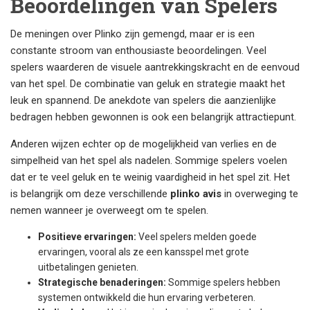
Beoordelingen van Spelers
De meningen over Plinko zijn gemengd, maar er is een
constante stroom van enthousiaste beoordelingen. Veel
spelers waarderen de visuele aantrekkingskracht en de eenvoud
van het spel. De combinatie van geluk en strategie maakt het
leuk en spannend. De anekdote van spelers die aanzienlijke
bedragen hebben gewonnen is ook een belangrijk attractiepunt.
Anderen wijzen echter op de mogelijkheid van verlies en de
simpelheid van het spel als nadelen. Sommige spelers voelen
dat er te veel geluk en te weinig vaardigheid in het spel zit. Het
is belangrijk om deze verschillende
plinko avis
in overweging te
nemen wanneer je overweegt om te spelen.
Positieve ervaringen:
Veel spelers melden goede
ervaringen, vooral als ze een kansspel met grote
uitbetalingen genieten.
Strategische benaderingen:
Sommige spelers hebben
systemen ontwikkeld die hun ervaring verbeteren.