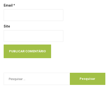
Email
*
Site