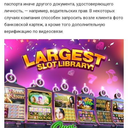
паспорта иначе другого документа, удостоверяющего
личность, — например, водительских прав. В некоторых
случаях компания способен запросить возле клиента фото
банковской картеж, а кроме того дополнительную
верификацию по видеосвязи.