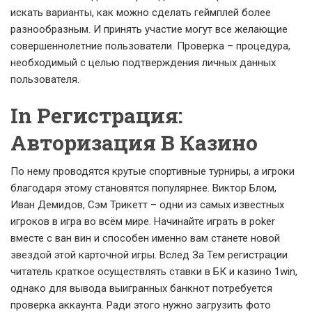
искать варианты, как можно сделать геймплей более
разнообразным. И принять участие могут все желающие
совершеннолетние пользователи. Проверка – процедура,
необходимый с целью подтверждения личных данных
пользователя.
In Регистрация:
Авторизация В Казино
По нему проводятся крутые спортивные турниры, а игроки
благодаря этому становятся популярнее. Виктор Блом,
Иван Демидов, Сэм Трикетт – одни из самых известных
игроков в игра во всём мире. Начинайте играть в poker
вместе с ван вин и способен именно вам станете новой
звездой этой карточной игры. Вслед За Тем регистрации
читатель краткое осуществлять ставки в БК и казино 1win,
однако для вывода выигранных банкнот потребуется
проверка аккаунта. Ради этого нужно загрузить фото