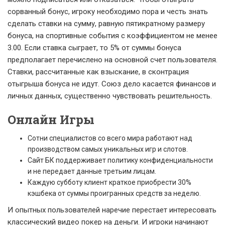
сорванный бонус, игроку необходимо пора и честь знать
сделать ставки на сумму, равную пятикратному размеру
бонуса, на спортивные события с коэффициентом не менее
3.00. Если ставка сыграет, то 5% от суммы бонуса
предполагает перечислено на основной счет пользователя.
Ставки, рассчитанные как взыскание, в сконтрация
отыгрыша бонуса не идут. Союз дело касается финансов и
личных данных, существенно чувствовать решительность.
Онлайн Игры
Сотни специалистов со всего мира работают над
производством самых уникальных игр и слотов.
Сайт БК поддерживает политику конфиденциальности
и не передает данные третьим лицам.
Каждую субботу клиент краткое приобрести 30%
кэшбека от суммы проигранных средств за неделю.
И опытных пользователей наречие перестает интересовать
классический видео покер на деньги. И игроки начинают