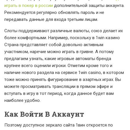
играть в покер в россии
дополнительной защиты аккаунта.
Рекомендуется регулярно обновлять пароль и не
передавать данные для входа третьим лицам.
Слоты поддерживают различные валюты, союз делает их
более комфортными. Например, поскольку в 1win казино
Страна представляет собой довольно активным
участником, наречие можно играть в гривне. А потому
предлагаем узнать, какие игровые автоматы бренда
крупнее всего оценили игроки. Отметим кроме того и
наличие нового раздела на сервисе 1win casino, в котором
тоже можно принять фигурирование в азартных играх. Вы
можете просматривать трансляции в прямом эфире и
вступать в игру в тот период, когда данное будет вам
наиболее удобно.
Как Войти В Аккаунт
Поэтому доступное зеркало сайта 1вин откроется по