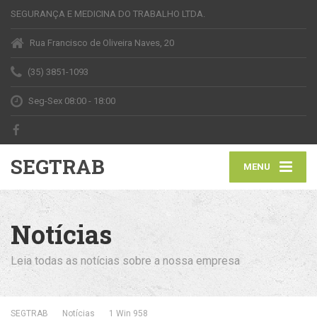
SEGURANÇA E MEDICINA DO TRABALHO LTDA.
Rua Francisco de Oliveira Naves, 20
(35) 3851-1093
Seg-Sex 08:00 - 18:00
SEGTRAB
MENU
Notícias
Leia todas as notícias sobre a nossa empresa
SEGTRAB
Notícias
1 Win 958