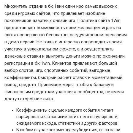
Множитель отдачи в бк 1вин один изо самых высоких
среди игровых сайтов, что привлекает изобилие
поклонников азартных онлайн игр. Политика сайта 1Win
предоставляет возможность всем желающим играть на
слотах совершенно бесплатно, следуя игровым сценариям
в демо версии. Не только интересно сопроводить время,
участвуя в увлекательном сюжете, а и осуществлять
денежные ставки и выиграть деньги можно по окончании
регистрации в бк 1win. Клиентов привлекают большой
выбор слотов, игр, спортивных событий, выгодные
коэффициенты, быстрый расчет ставок и моментальный
вывод средств. Принимаем меры, чтобы к балансу и
финансовым средствам участника сообщества, не имели
доступ сторонние лица.
Коэффициенты с целью каждого события гигант
варьироваться в зависимости от его популярности,
ожидаемого исхода, статистики и других факторов.
В любом случае рекомендуем убедиться, союз ваши