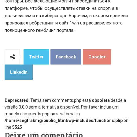
конторы. Все желающие могли присоединиться к
платформе, чтобы осуществлять ставки на спорт, а в
дальнейшем и на киберспорт. Впрочем, в скором времени
произошел ребрендинг и сайт 1win ua расширился нота
полноценного гемблинг портала.
Twitter
Facebook
Google+
LinkedIn
Deprecated
: Tema sem comments.php está
obsoleta
desde a
versão 3.0.0 sem alternativa disponível. Por favor inclua um
modelo comments.php no seu tema. in
/home/segtrabmg/public_html/wp-includes/functions.php
on
line
5525
Deixe um comentário