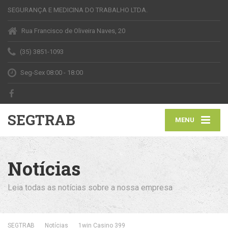
SEGURANÇA E MEDICINA DO TRABALHO LTDA.
Rua Francisco de Oliveira Naves, 20
(35) 3851-1093
Seg-Sex 08:00 - 18:00
SEGTRAB
MENU
Notícias
Leia todas as notícias sobre a nossa empresa
SEGTRAB
Notícias
1win Casino 399