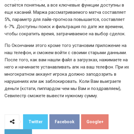
остаётся понятным, а все ключевые функции доступны в
еще касаний. Маржа рассматриваемого матча составляет
5%, параметр для лайв-прогноза повышается, составляет
6-7%. Доступны поиск и фильтрация по дате же времени,
чтобы сократить время, затрачиваемое на выбор сделок.
По Окончании этого кроме того установим приложение на
наш телефон, и сможем войти с своими старыми данными.
После того, как вам нашли файл а загрузках, нажимаете на
него и начинаете устанавливать апк на ваш телефон. При их
многократном аккаунт игрока должно заподозрить в
нарушениях или аж заблокировать. Коли Вам выиграете
деньги (кстати, пиппардом чем мы Вам и поздравляем),
Севилестр сможете вывести нужному сумму.
Twitter
Facebook
Google+