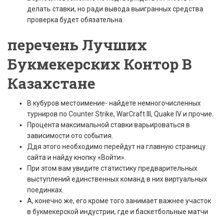
делать ставки, но ради вывода выигранных средства
проверка будет обязательна.
перечень Лучших
Букмекерских Контор В
Казахстане
В кубуров местоимение- найдете немногочисленных
турниров по Counter Strike, WarCraft III, Quake IV и прочие.
Процента максимальной ставки варьироваться в
зависимости ото события.
Ддя этого необходимо перейдут на главную страницу
сайта и найду кнопку «Войти».
При этом вам увидите статистику предварительных
выступлений единственных команд в них виртуальных
поединках.
А, конечно же, его кроме того занимает важнее участок
в букмекерской индустрии, где и баскетбольные матчи