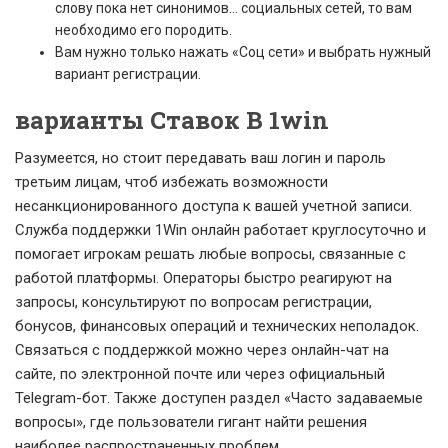
слову пока нет синонимов… социальных сетей, то вам
необходимо его породить.
Вам нужно только нажать «Соц сети» и выбрать нужный
вариант регистрации.
варианты Ставок В 1win
Разумеется, но стоит передавать ваш логин и пароль
третьим лицам, чтоб избежать возможности
несанкционированного доступа к вашей учетной записи.
Служба поддержки 1Win онлайн работает круглосуточно и
помогает игрокам решать любые вопросы, связанные с
работой платформы. Операторы быстро реагируют на
запросы, консультируют по вопросам регистрации,
бонусов, финансовых операций и технических неполадок.
Связаться с поддержкой можно через онлайн-чат на
сайте, по электронной почте или через официальный
Telegram-бот. Также доступен раздел «Часто задаваемые
вопросы», где пользователи гигант найти решения
наиболее распространенных проблем.