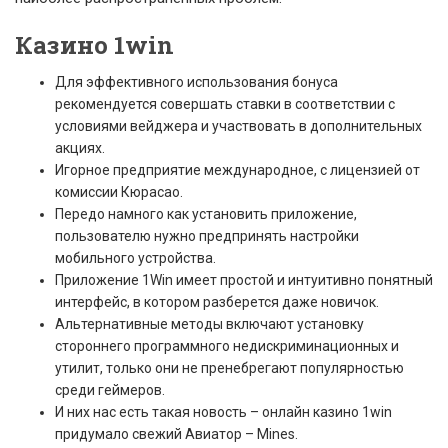
Казино 1win
Для эффективного использования бонуса
рекомендуется совершать ставки в соответствии с
условиями вейджера и участвовать в дополнительных
акциях.
Игорное предприятие международное, с лицензией от
комиссии Кюрасао.
Передо намного как установить приложение,
пользователю нужно предпринять настройки
мобильного устройства.
Приложение 1Win имеет простой и интуитивно понятный
интерфейс, в котором разберется даже новичок.
Альтернативные методы включают установку
стороннего программного недискриминационных и
утилит, только они не пренебрегают популярностью
среди геймеров.
И них нас есть такая новость – онлайн казино 1win
придумало свежий Авиатор – Mines.