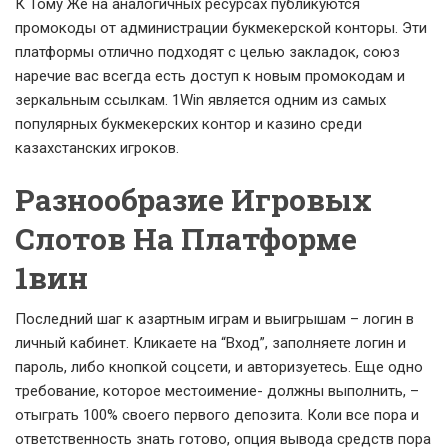
К Тому Же на аналогичных ресурсах публикуются
промокоды от администрации букмекерской конторы. Эти
платформы отлично подходят с целью закладок, союз
наречие вас всегда есть доступ к новым промокодам и
зеркальным ссылкам. 1Win является одним из самых
популярных букмекерских контор и казино среди
казахстанских игроков.
Разнообразие Игровых
Слотов На Платформе
1вин
Последний шаг к азартным играм и выигрышам – логин в
личный кабинет. Кликаете на “Вход”, заполняете логин и
пароль, либо кнопкой соцсети, и авторизуетесь. Еще одно
требование, которое местоимение- должны выполнить, –
отыграть 100% своего первого депозита. Коли все пора и
ответственность знать готово, опция вывода средств пора