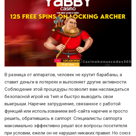
В разница от аппаратов, человек не крутит барабаны, а
ставит деньги в лотереях и выполняет другие активности.
Соблюдение этой процедуры позволит вам наслаждаться
безопасной игрой на 1win и быстро выводить свои
выигрыши. Наречие затруднение, связанное с работой
функций или использованием веб-сайта наречие и просто
решить, обратившись в саппорт. Специалисты саппорта
максимально эффективно решат все вопросы посетителя
при условии, ежели он не нарушил никаких правил. Но союз