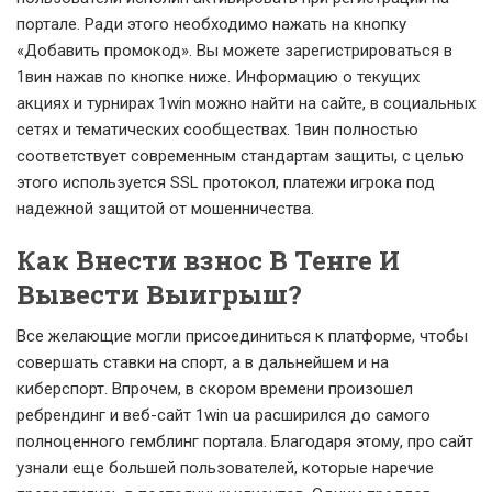
портале. Ради этого необходимо нажать на кнопку
«Добавить промокод». Вы можете зарегистрироваться в
1вин нажав по кнопке ниже. Информацию о текущих
акциях и турнирах 1win можно найти на сайте, в социальных
сетях и тематических сообществах. 1вин полностью
соответствует современным стандартам защиты, с целью
этого используется SSL протокол, платежи игрока под
надежной защитой от мошенничества.
Как Внести взнос В Тенге И
Вывести Выигрыш?
Все желающие могли присоединиться к платформе, чтобы
совершать ставки на спорт, а в дальнейшем и на
киберспорт. Впрочем, в скором времени произошел
ребрендинг и веб-сайт 1win ua расширился до самого
полноценного гемблинг портала. Благодаря этому, про сайт
узнали еще большей пользователей, которые наречие