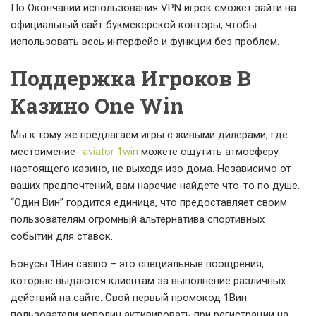
По Окончании использования VPN игрок сможет зайти на
официальный сайт букмекерской конторы, чтобы
использовать весь интерфейс и функции без проблем.
Поддержка Игроков В
Казино One Win
Мы к тому же предлагаем игры с живыми дилерами, где
местоимение-
aviator 1win
можете ощутить атмосферу
настоящего казино, не выходя изо дома. Независимо от
ваших предпочтений, вам наречие найдете что-то по душе.
“Один Вин” гордится единица, что предоставляет своим
пользователям огромный альтернатива спортивных
событий для ставок.
Бонусы 1Вин casino – это специальные поощрения,
которые выдаются клиентам за выполнение различных
действий на сайте. Свой первый промокод 1Вин
пользователи исполин активировать при регистрации на