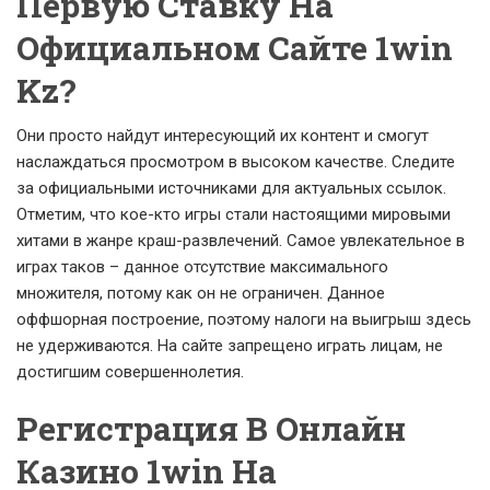
Первую Ставку На
Официальном Сайте 1win
Kz?
Они просто найдут интересующий их контент и смогут
наслаждаться просмотром в высоком качестве. Следите
за официальными источниками для актуальных ссылок.
Отметим, что кое-кто игры стали настоящими мировыми
хитами в жанре краш-развлечений. Самое увлекательное в
играх таков – данное отсутствие максимального
множителя, потому как он не ограничен. Данное
оффшорная построение, поэтому налоги на выигрыш здесь
не удерживаются. На сайте запрещено играть лицам, не
достигшим совершеннолетия.
Регистрация В Онлайн
Казино 1win На