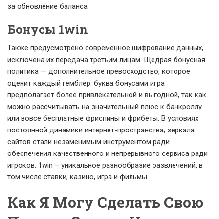
за обновление баланса.
Бонусы 1win
Также предусмотрено современное шифрование данных,
исключена их передача третьим лицам. Щедрая бонусная
политика — дополнительное превосходство, которое
оценит каждый гемблер. буква бонусами игра
предполагает более привлекательной и выгодной, так как
можно рассчитывать на значительный плюс к банкроллу
или вовсе бесплатные фриспины и фрибеты. В условиях
постоянной динамики интернет-пространства, зеркала
сайтов стали незаменимым инструментом ради
обеспечения качественного и непрерывного сервиса ради
игроков. 1win – уникальное разнообразие развлечений, в
том числе ставки, казино, игра и фильмы.
Как Я Могу Сделать Свою