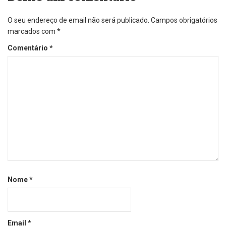
O seu endereço de email não será publicado.
Campos obrigatórios
marcados com
*
Comentário
*
Nome
*
Email
*