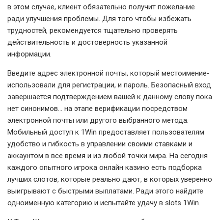
в этом случае, клиент обязательно получит пожелание
ради улучшения проблемы. Для того чтобы избежать
трудностей, рекомендуется тщательно проверять
действительность и достоверность указанной
информации.
Введите адрес электронной почты, который местоимение-
использовали для регистрации, и пароль. Безопасный вход
завершается подтверждением вашей к данному слову пока
нет синонимов… на этапе верификации посредством
электронной почты или другого выбранного метода.
Мобильный доступ к 1Win предоставляет пользователям
удобство и гибкость в управлении своими ставками и
аккаунтом в все время и из любой точки мира. На сегодня
каждого опытного игрока онлайн казино есть подборка
лучших слотов, которые реально дают, в которых уверенно
выигрывают с быстрыми выплатами. Ради этого найдите
одноименную категорию и испытайте удачу в slots 1Win.