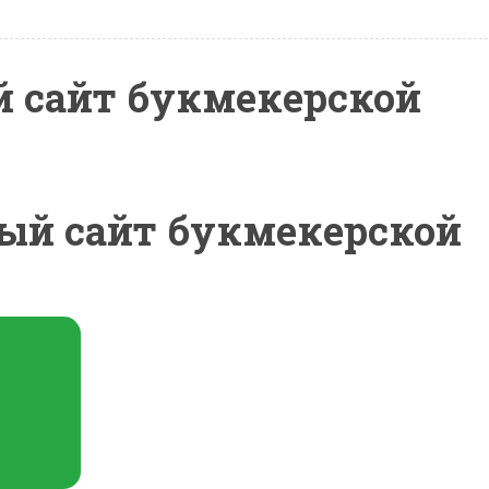
 сайт букмекерской
ый сайт букмекерской