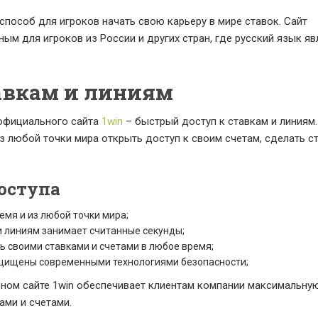
способ для игроков начать свою карьеру в мире ставок. Сайт
ным для игроков из России и других стран, где русский язык яв
авкам и линиям
официального сайта
1win
– быстрый доступ к ставкам и линиям.
з любой точки мира открыть доступ к своим счетам, сделать ст
оступа
ремя и из любой точки мира;
 и линиям занимает считанные секунды;
ь своими ставками и счетами в любое время;
защищены современными технологиями безопасности;
ьном сайте 1win обеспечивает клиентам компании максимальну
ами и счетами.