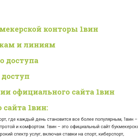
мекерской конторы 1вин
вкам и линиям
о доступа
 доступ
ии официального сайта 1вин
сайта 1вин:
орт, где каждый день становится все более популярным, 1вин –
тротой и комфортом. 1вин – это официальный сайт букмекерск
окий спектр услуг, включая ставки на спорт, киберспорт,