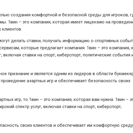
целью создания комфортной и безопасной среды для игроков, г
мы. 1вин – это компания, которая имеет лицензию на проведен
 клиентов.
могут делать ставки, получать информацию о спортивных событ
сервисам, которые предлагает компания. 1вин – это компания, 
, включая ставки на спорт, киберспорт, политические события 
ное признание и является одним из лидеров в области букмекер
а проведение азартных игр и обеспечивает безопасность своих
тных игр, то 1вин – это компания, которая вам нужна. 1вин – э
рокий спектр услуг, включая ставки на спорт, киберспорт,
опасность своих клиентов и обеспечивает им комфортную среду