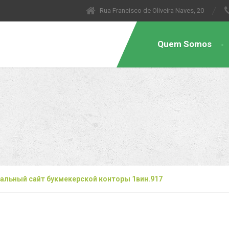
Rua Francisco de Oliveira Naves, 20
Quem Somos
альный сайт букмекерской конторы 1вин.917