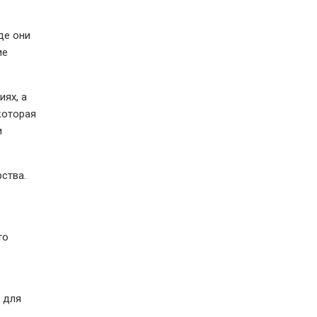
де они
ие
иях, а
которая
и
ства.
то
 для