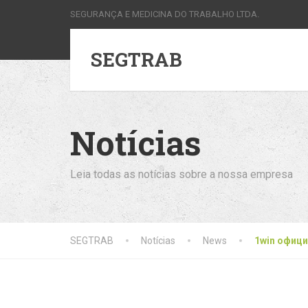
SEGURANÇA E MEDICINA DO TRABALHO LTDA.
SEGTRAB
Notícias
Leia todas as notícias sobre a nossa empresa
SEGTRAB
Notícias
News
1win офици