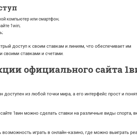
ступ
вой компьютер или смартфон;
айте 1win;
ь;
стрый доступ к своим ставкам и линиям, что обеспечивает им
и своими ставками и счетами.
ции официального сайта 1в
н доступен из любой точки мира, а его интерфейс прост и поня
 сайте 1вин можно сделать ставки на различные виды спорта, 
ть возможность играть в онлайн-казино, где можно выиграть ре