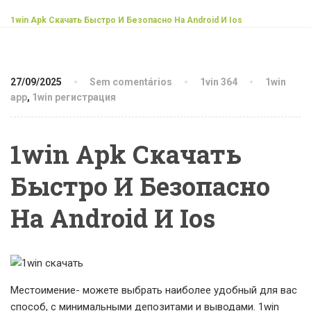
1win Apk Скачать Быстро И Безопасно На Android И Ios
27/09/2025
Sem comentários
1vin 364
1win
app
,
1win регистрация
1win Apk Скачать
Быстро И Безопасно
На Android И Ios
Местоимение- можете выбрать наиболее удобный для вас
способ, с минимальными депозитами и выводами. 1win