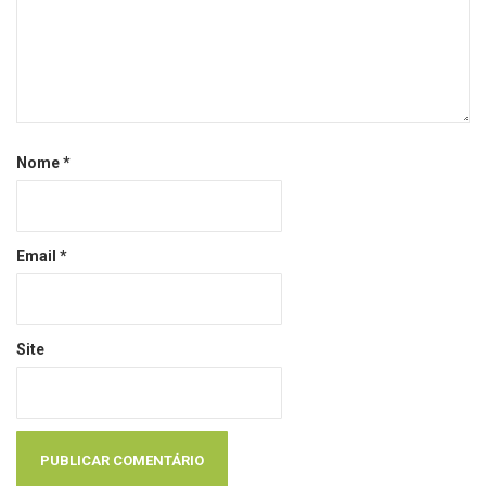
Nome
*
Email
*
Site