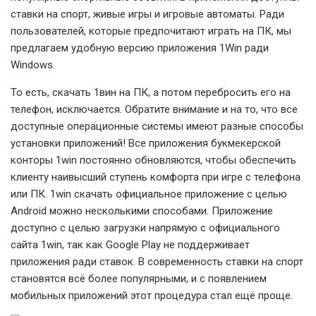
ставки на спорт, живые игры и игровые автоматы. Ради
пользователей, которые предпочитают играть на ПК, мы
предлагаем удобную версию приложения 1Win ради
Windows.
То есть, скачать 1вин на ПК, а потом перебросить его на
телефон, исключается. Обратите внимание и на то, что все
доступные операционные системы имеют разные способы
установки приложений! Все приложения букмекерской
конторы 1win постоянно обновляются, чтобы обеспечить
клиенту наивысший ступень комфорта при игре с телефона
или ПК. 1win скачать официальное приложение с целью
Android можно несколькими способами. Приложение
доступно с целью загрузки напрямую с официального
сайта 1win, так как Google Play не поддерживает
приложения ради ставок. В современность ставки на спорт
становятся всё более популярными, и с появлением
мобильных приложений этот процедура стал ещё проще.