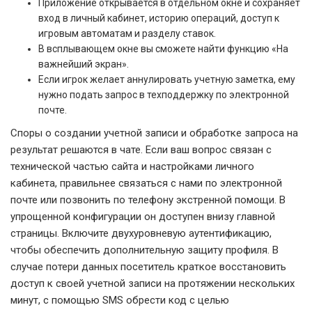
Приложение открывается в отдельном окне и сохраняет
вход в личный кабинет, историю операций, доступ к
игровым автоматам и разделу ставок.
В всплывающем окне вы сможете найти функцию «На
важнейший экран».
Если игрок желает аннулировать учетную заметка, ему
нужно подать запрос в техподдержку по электронной
почте.
Споры о создании учетной записи и обработке запроса на
результат решаются в чате. Если ваш вопрос связан с
технической частью сайта и настройками личного
кабинета, правильнее связаться с нами по электронной
почте или позвонить по телефону экстренной помощи. В
упрощенной конфигурации он доступен внизу главной
страницы. Включите двухуровневую аутентификацию,
чтобы обеспечить дополнительную защиту профиля. В
случае потери данных посетитель краткое восстановить
доступ к своей учетной записи на протяжении нескольких
минут, с помощью SMS обрести код с целью