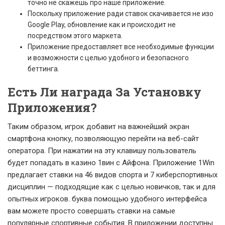
точно не скажешь про наше приложение.
Поскольку приложение ради ставок скачивается не изо
Google Play, обновление как и происходит не
посредством этого маркета.
Приложение предоставляет все необходимые функции
и возможности с целью удобного и безопасного
беттинга.
Есть Ли награда За Установку
Приложения?
Таким образом, игрок добавит на важнейший экран
смартфона кнопку, позволяющую перейти на веб-сайт
оператора. При нажатии на эту клавишу пользователь
будет попадать в казино 1вин с Айфона. Приложение 1Win
предлагает ставки на 46 видов спорта и 7 киберспортивных
дисциплин — подходящие как с целью новичков, так и для
опытных игроков. буква помощью удобного интерфейса
вам можете просто совершать ставки на самые
популярные спортивные события. В приложении доступны