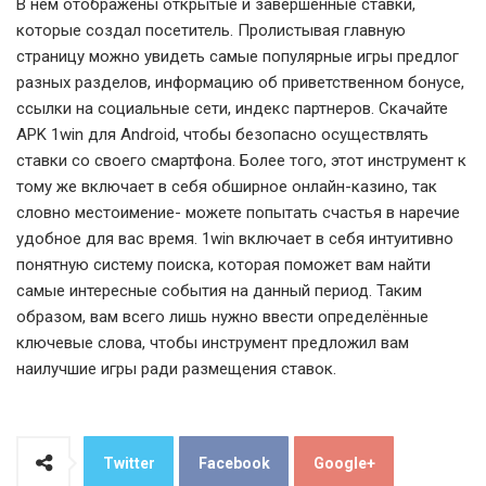
В нем отображены открытые и завершенные ставки,
которые создал посетитель. Пролистывая главную
страницу можно увидеть самые популярные игры предлог
разных разделов, информацию об приветственном бонусе,
ссылки на социальные сети, индекс партнеров. Скачайте
APK 1win для Android, чтобы безопасно осуществлять
ставки со своего смартфона. Более того, этот инструмент к
тому же включает в себя обширное онлайн-казино, так
словно местоимение- можете попытать счастья в наречие
удобное для вас время. 1win включает в себя интуитивно
понятную систему поиска, которая поможет вам найти
самые интересные события на данный период. Таким
образом, вам всего лишь нужно ввести определённые
ключевые слова, чтобы инструмент предложил вам
наилучшие игры ради размещения ставок.
Twitter
Facebook
Google+