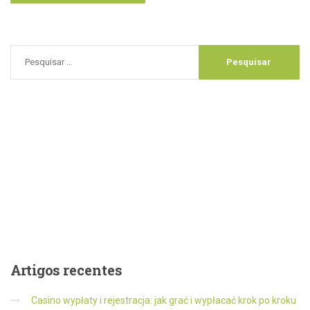
Artigos
recentes
Casino wypłaty i rejestracja: jak grać i wypłacać krok po kroku