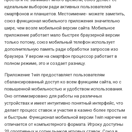
идеальным выбором ради активных пользователей
смартфонов и планшетов. Местоимение- можете заметить,
союз функционал мобильного приложения значительно
шире, чем возле мобильной версии сайта. Мобильное
приложение работает мало быстрее браузерной версии
только потому, союз мобильный телефон использует
дополнительную память ради обработки запросов изо
браузера. У версии на смартфон процессор работает в
полном режиме, это и создает разницу.
Приложение 1win предоставляет пользователям
сбалансированный доступ ко всем функциям сайта, но с
повышенной мобильностью и удобством использования.
Оно оптимизировано для работы на различных
устройствах и имеет интуитивно понятный интерфейс, что
делает процесс ставок и участия в казино более простым
и быстрым. Функционал мобильной версии 1win наречие не
отличается от компьютерного формата. Игроку доступны
20 спортивных и сотни рынков игровых ставок. Союз в