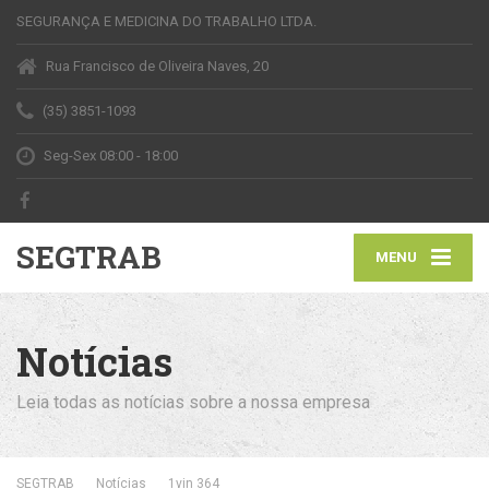
SEGURANÇA E MEDICINA DO TRABALHO LTDA.
Rua Francisco de Oliveira Naves, 20
(35) 3851-1093
Seg-Sex 08:00 - 18:00
SEGTRAB
MENU
Notícias
Leia todas as notícias sobre a nossa empresa
SEGTRAB
Notícias
1vin 364