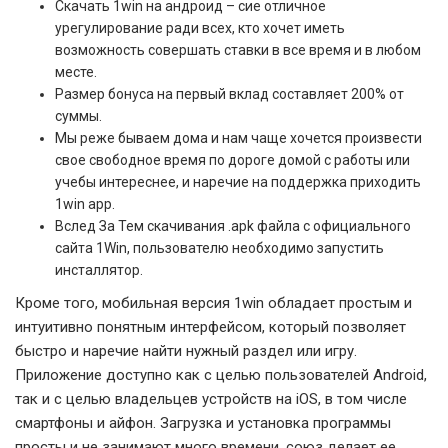
Скачать 1win на андроид – сие отличное
урегулирование ради всех, кто хочет иметь
возможность совершать ставки в все время и в любом
месте.
Размер бонуса на первый вклад составляет 200% от
суммы.
Мы реже бываем дома и нам чаще хочется произвести
свое свободное время по дороге домой с работы или
учебы интереснее, и наречие на поддержка приходить
1win app.
Вслед За Тем скачивания .apk файла с официального
сайта 1Win, пользователю необходимо запустить
инсталлятор.
Кроме того, мобильная версия 1win обладает простым и
интуитивно понятным интерфейсом, который позволяет
быстро и наречие найти нужный раздел или игру.
Приложение доступно как с целью пользователей Android,
так и с целью владельцев устройств на iOS, в том числе
смартфоны и айфон. Загрузка и установка программы
просты и не занимают много времени, союз делает ее