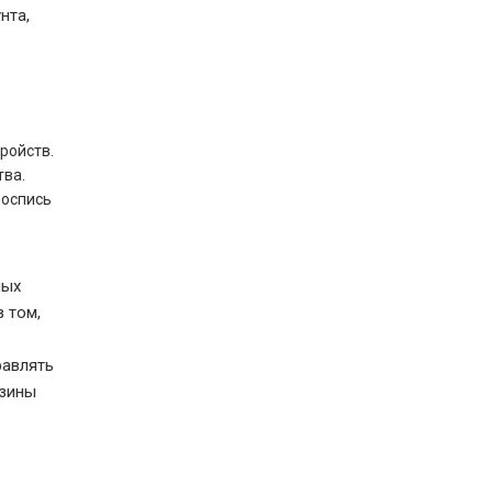
нта,
ройств.
тва.
роспись
ных
 том,
равлять
азины