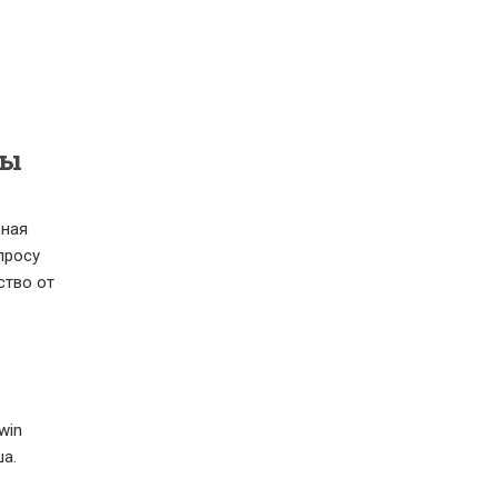
ры
вная
просу
ство от
win
а.