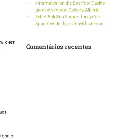
Information on the Deerfoot Casino
gaming venue in Calgary, Alberta.
1xbet Apk Son Sürüm: Türkiye’de
Spor Severler İçin Detaylı İnceleme
ь счет,
Comentários
recentes
ог
ает
сторию