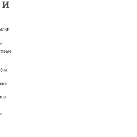
 И
сылки
е-
товые
8-м.
иска
а в
из