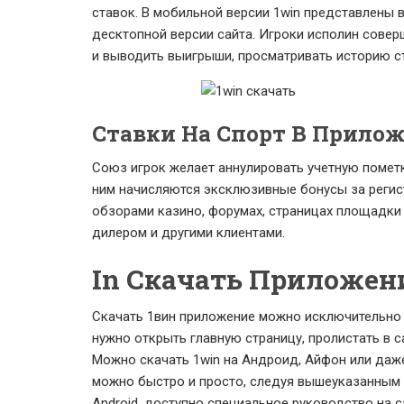
ставок. В мобильной версии 1win представлены
десктопной версии сайта. Игроки исполин соверш
и выводить выигрыши, просматривать историю ст
Ставки На Спорт В Прило
Союз игрок желает аннулировать учетную пометк
ним начисляются эксклюзивные бонусы за регис
обзорами казино, форумах, страницах площадки 
дилером и другими клиентами.
In Скачать Приложен
Скачать 1вин приложение можно исключительно н
нужно открыть главную страницу, пролистать в 
Можно скачать 1win на Андроид, Айфон или даж
можно быстро и просто, следуя вышеуказанным ша
Android, доступно специальное руководство на с