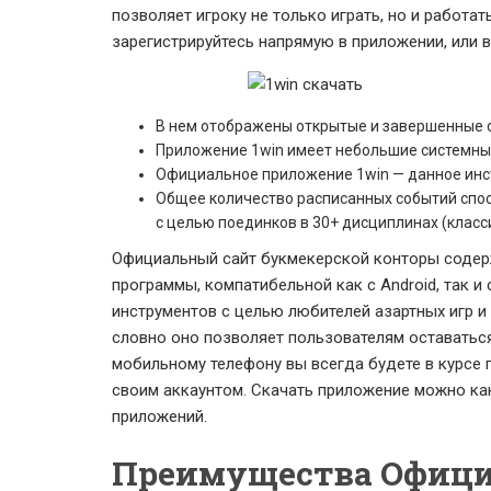
позволяет игроку не только играть, но и работа
зарегистрируйтесь напрямую в приложении, или
В нем отображены открытые и завершенные с
Приложение 1win имеет небольшие системные
Официальное приложение 1win — данное инст
Общее количество расписанных событий спосо
с целью поединков в 30+ дисциплинах (класс
Официальный сайт букмекерской конторы содер
программы, компатибельной как с Android, так и
инструментов с целью любителей азартных игр и
словно оно позволяет пользователям оставаться
мобильному телефону вы всегда будете в курсе 
своим аккаунтом. Скачать приложение можно как
приложений.
Преимущества Офици