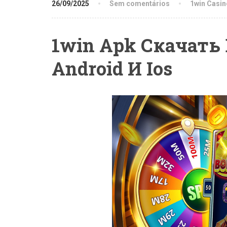
26/09/2025
Sem comentários
1win Casin
1win Apk Скачать 
Android И Ios