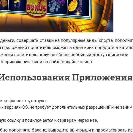
деньги, совершать ставки на популярные виды спорта, пополнят
я приложения посетитель сможет в один крик попадать в катал
ожения посетитель получает бесперебойный доступ к игровой
 приложении, так и на сайте онлайн казино.
 Использования Приложения
мартфонов отсутствуют.
х версиях iOS, не требует дополнительных разрешений и не заним
ую ссылку и подключается к серверам через нее.
обно пополнять баланс, выводить выигрыши и просматривать и