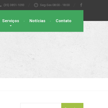
(35) 3851-1093
Seg-Sex 08:00 - 18:00
Serviços
Notícias
Contato