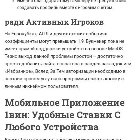
Именно благодаря этому гэмблеру не требуется бис
создавать профиль вместе с игровым счетом.
ради Активных Игроков
На Еврокубках, АПЛ и других схожих событиях
коэффициенты могут превышать 1.9. Букмекер пока не
имеет прямой поддержки устройств на основе MacOS.
Тезис выход данной проблемы простой – достаточно
просто добавить сайта оператора в раздел закладок или
«Избранное». Вслед За Тем авторизации необходимо в
верхнем правом углу окна программы нажать кнопку с
личным никнеймом пользователя.
Мобильное Приложение
1вин: Удобные Ставки С
Любого Устройства
Кроме Того выполнить загрузку можно из магазинов