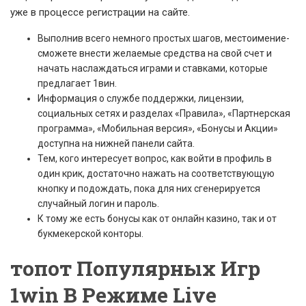
уже в процессе регистрации на сайте.
Выполнив всего немного простых шагов, местоимение-
сможете внести желаемые средства на свой счет и
начать наслаждаться играми и ставками, которые
предлагает 1вин.
Информация о службе поддержки, лицензии,
социальных сетях и разделах «Правила», «Партнерская
программа», «Мобильная версия», «Бонусы и Акции»
доступна на нижней панели сайта.
Тем, кого интересует вопрос, как войти в профиль в
один крик, достаточно нажать на соответствующую
кнопку и подождать, пока для них сгенерируется
случайный логин и пароль.
К тому же есть бонусы как от онлайн казино, так и от
букмекерской конторы.
топот Популярных Игр
1win В Режиме Live