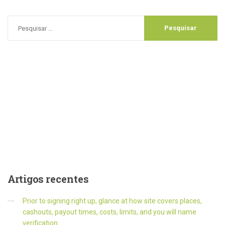
Artigos
recentes
Prior to signing right up, glance at how site covers places,
cashouts, payout times, costs, limits, and you will name
verification