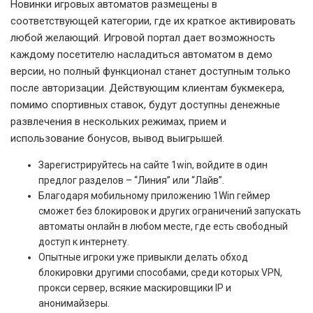
Новинки игровых автоматов размещены в
соответствующей категории, где их краткое активировать
любой желающий. Игровой портал дает возможность
каждому посетителю насладиться автоматом в демо
версии, но полный функционал станет доступным только
после авторизации. Действующим клиентам букмекера,
помимо спортивных ставок, будут доступны денежные
развлечения в нескольких режимах, прием и
использование бонусов, вывод выигрышей.
Зарегистрируйтесь на сайте 1win, войдите в один
предлог разделов – “Линия” или “Лайв”.
Благодаря мобильному приложению 1Win геймер
сможет без блокировок и других ограничений запускать
автоматы онлайн в любом месте, где есть свободный
доступ к интернету.
Опытные игроки уже привыкли делать обход
блокировки другими способами, среди которых VPN,
прокси сервер, всякие маскировщики IP и
анонимайзеры.