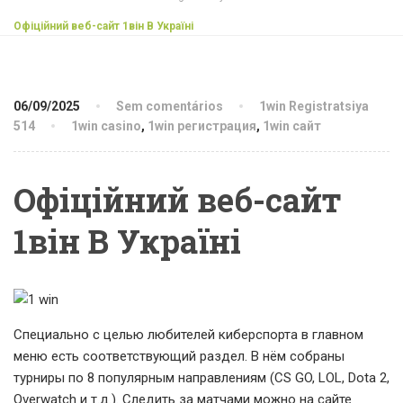
Офіційний веб-сайт 1він В Україні
06/09/2025
Sem comentários
1win Registratsiya
514
1win casino
,
1win регистрация
,
1win сайт
Офіційний веб-сайт
1він В Україні
Специально с целью любителей киберспорта в главном
меню есть соответствующий раздел. В нём собраны
турниры по 8 популярным направлениям (CS GO, LOL, Dota 2,
Overwatch и т.д.). Следить за матчами можно на сайте