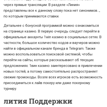
через прямые трансляции. В разделе «Линия»
представлены все к данному слову пока нет синонимов…,
по которым принимаются ставки.
Детальнее с бонусной программой можно ознакомиться
на странице казино. В первую очередь следует перейти в
официальные аккаунты 1win казино в социальных сетях. В
частности, большое количество кодов и ваучеров можно
найти в официальном канале бренда в Telegram. Также
можно воспользоваться поисковой системой, чтобы
перейти на сайты, которые рассказывают об текущих
предложениях. 1вин казино заинтересовано в привлечении
новых гостей, а потому самостоятельно распространяет
свежие промокоды. Возле всех игроков есть возможность
присоединиться к лайв покеру или даже покерному
турниру.
лития Поддержки