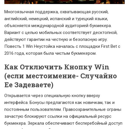
Многоязычная поддержка, охватывающая русский,
английский, немецкий, испанский и турецкий языки,
объясняется международной аудиторией букмекера.
Вариант с целью мобильных соответствует десктопной,
действуют гарантии на честную и безопасную игру.
Повесть 1 Win Неустойка началась с площадки First Bet с
2016 года, которая была чистым букмекером.
Как Отключить Кнопку Win
(если местоимение- Случайно
Ее Задеваете)
Открывается через специальную кнопку вверху
интерфейса. Бонусы предлагаются как новичкам, так и
постоянным пользователям. Правоохранительные ограны
зачастую блокируют ссылки на официальный ресурс
букмекера. Зеркала обеспечивают бесперебойный доступ