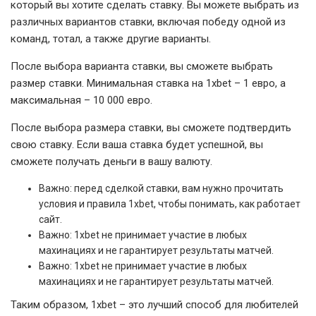
который вы хотите сделать ставку. Вы можете выбрать из
различных вариантов ставки, включая победу одной из
команд, тотал, а также другие варианты.
После выбора варианта ставки, вы сможете выбрать
размер ставки. Минимальная ставка на 1xbet – 1 евро, а
максимальная – 10 000 евро.
После выбора размера ставки, вы сможете подтвердить
свою ставку. Если ваша ставка будет успешной, вы
сможете получать деньги в вашу валюту.
Важно: перед сделкой ставки, вам нужно прочитать
условия и правила 1xbet, чтобы понимать, как работает
сайт.
Важно: 1xbet не принимает участие в любых
махинациях и не гарантирует результаты матчей.
Важно: 1xbet не принимает участие в любых
махинациях и не гарантирует результаты матчей.
Таким образом, 1xbet – это лучший способ для любителей