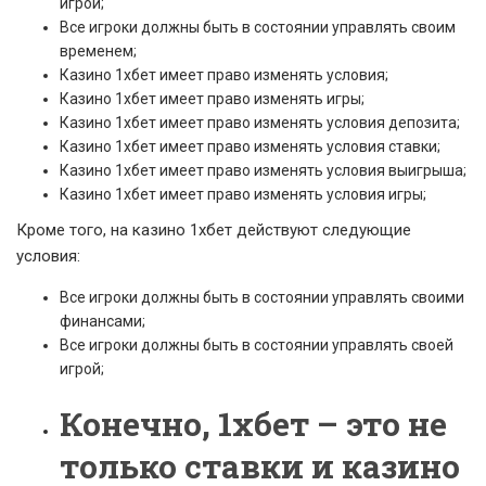
игрой;
Все игроки должны быть в состоянии управлять своим
временем;
Казино 1хбет имеет право изменять условия;
Казино 1хбет имеет право изменять игры;
Казино 1хбет имеет право изменять условия депозита;
Казино 1хбет имеет право изменять условия ставки;
Казино 1хбет имеет право изменять условия выигрыша;
Казино 1хбет имеет право изменять условия игры;
Кроме того, на казино 1хбет действуют следующие
условия:
Все игроки должны быть в состоянии управлять своими
финансами;
Все игроки должны быть в состоянии управлять своей
игрой;
Конечно, 1хбет – это не
только ставки и казино