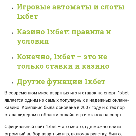
Игровые автоматы и слоты
1хбет
Казино 1хбет: правила и
условия
Конечно, 1хбет – это не
только ставки и казино
Другие функции 1хбет
В современном мире азартных игр и ставок на спорт, 1xbet
является одним из самых популярных и надежных онлайн-
казино. Компания была основана в 2007 году и с тех пор
стала лидером в области онлайн-игр и ставок на спорт.
Официальный сайт 1xbet – это место, где можно найти
огромный выбор азартных игр, включая рулетку, бинго,