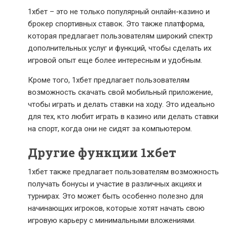
1хбет – это не только популярный онлайн-казино и
брокер спортивных ставок. Это также платформа,
которая предлагает пользователям широкий спектр
дополнительных услуг и функций, чтобы сделать их
игровой опыт еще более интересным и удобным.
Кроме того, 1хбет предлагает пользователям
возможность скачать свой мобильный приложение,
чтобы играть и делать ставки на ходу. Это идеально
для тех, кто любит играть в казино или делать ставки
на спорт, когда они не сидят за компьютером.
Другие функции 1хбет
1хбет также предлагает пользователям возможность
получать бонусы и участие в различных акциях и
турнирах. Это может быть особенно полезно для
начинающих игроков, которые хотят начать свою
игровую карьеру с минимальными вложениями.