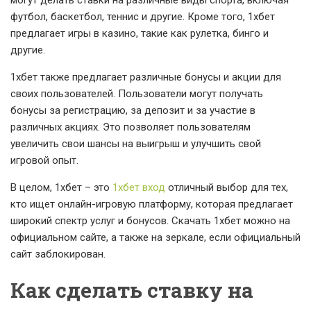
могут делать ставки на различные виды спорта, включая
футбол, баскетбол, теннис и другие. Кроме того, 1хбет
предлагает игры в казино, такие как рулетка, бинго и
другие.
1хбет также предлагает различные бонусы и акции для
своих пользователей. Пользователи могут получать
бонусы за регистрацию, за депозит и за участие в
различных акциях. Это позволяет пользователям
увеличить свои шансы на выигрыш и улучшить свой
игровой опыт.
В целом, 1хбет – это
1хбет вход
отличный выбор для тех,
кто ищет онлайн-игровую платформу, которая предлагает
широкий спектр услуг и бонусов. Скачать 1хбет можно на
официальном сайте, а также на зеркале, если официальный
сайт заблокирован.
Как сделать ставку на