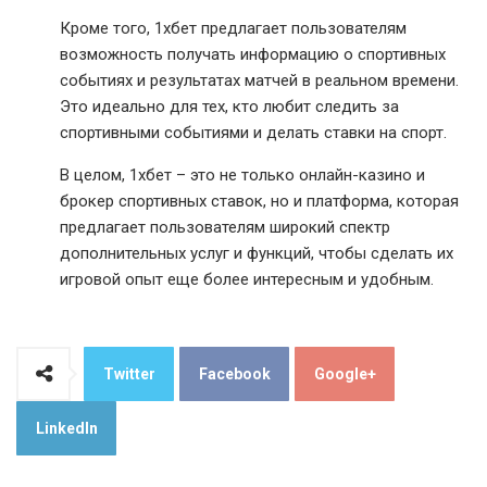
Кроме того, 1хбет предлагает пользователям
возможность получать информацию о спортивных
событиях и результатах матчей в реальном времени.
Это идеально для тех, кто любит следить за
спортивными событиями и делать ставки на спорт.
В целом, 1хбет – это не только онлайн-казино и
брокер спортивных ставок, но и платформа, которая
предлагает пользователям широкий спектр
дополнительных услуг и функций, чтобы сделать их
игровой опыт еще более интересным и удобным.
Twitter
Facebook
Google+
LinkedIn