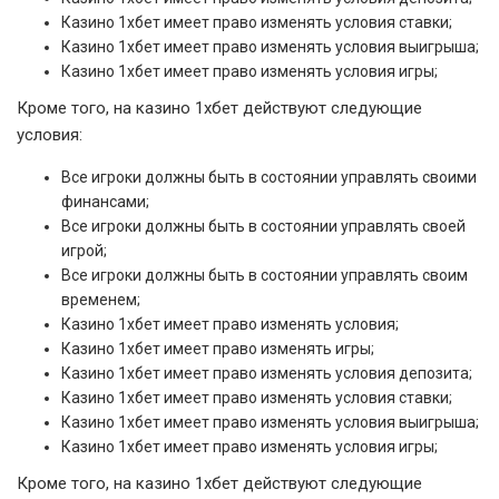
Казино 1хбет имеет право изменять условия ставки;
Казино 1хбет имеет право изменять условия выигрыша;
Казино 1хбет имеет право изменять условия игры;
Кроме того, на казино 1хбет действуют следующие
условия:
Все игроки должны быть в состоянии управлять своими
финансами;
Все игроки должны быть в состоянии управлять своей
игрой;
Все игроки должны быть в состоянии управлять своим
временем;
Казино 1хбет имеет право изменять условия;
Казино 1хбет имеет право изменять игры;
Казино 1хбет имеет право изменять условия депозита;
Казино 1хбет имеет право изменять условия ставки;
Казино 1хбет имеет право изменять условия выигрыша;
Казино 1хбет имеет право изменять условия игры;
Кроме того, на казино 1хбет действуют следующие