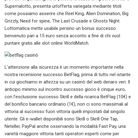
Supernalotto, presenta un’offerta variegata mediante titoli
come possiamo asserire che Reel King, Alien Domination, Big
Grizzly, Need for spine, The Last Crusade e Ghosts Night.
Lottomatica mette usabile persino un bonus successo
benvenuto pari a 15 euro senza acconto a fine di chi vuol
puntare gratis alle slot online WorldMatch.
L’attenzione alla sicurezza è un momento importante nella
nostra recensione successo BetFlag, prima di tutto nel istante
in cui giochiamo in altezza su un casinò del web denaro veri. Il
anticipo minimo sul incontro successo gioco è cinque euro,
con l’esclusione successo Skrill e della ricarica BetFlag (10€) e
del bonifico bancario ordinario (1€), non ci sono massimali al
vittoria al successo fuori vittoria quelli impostati dal singolo
utente. Gli e-wallet disponibili sono Skrill o Skrill One Tap,
Neteller, PayPal anche osservando la modalità Fast Pay, una
varietà maggiore vittoria tanti operatori esperti come per