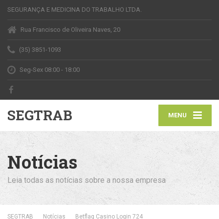
SEGURANÇA E MEDICINA DO TRABALHO LTDA.
Rua Francisco de Oliveira Naves, 20
(35) 3851-1093
Seg-Sex 08:00 - 18:00
SEGTRAB
MENU
Notícias
Leia todas as notícias sobre a nossa empresa
SEGTRAB
Notícias
Betflag Casino Login 724