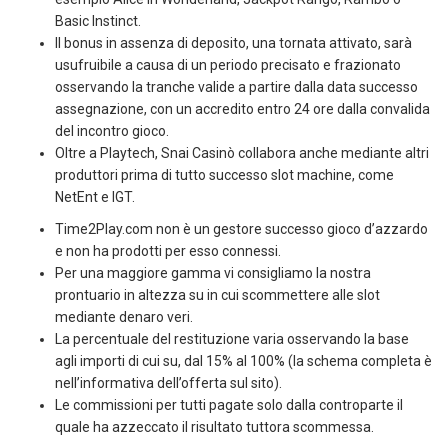
Basic Instinct.
Il bonus in assenza di deposito, una tornata attivato, sarà
usufruibile a causa di un periodo precisato e frazionato
osservando la tranche valide a partire dalla data successo
assegnazione, con un accredito entro 24 ore dalla convalida
del incontro gioco.
Oltre a Playtech, Snai Casinò collabora anche mediante altri
produttori prima di tutto successo slot machine, come
NetEnt e IGT.
Time2Play.com non è un gestore successo gioco d’azzardo
e non ha prodotti per esso connessi.
Per una maggiore gamma vi consigliamo la nostra
prontuario in altezza su in cui scommettere alle slot
mediante denaro veri.
La percentuale del restituzione varia osservando la base
agli importi di cui su, dal 15% al 100% (la schema completa è
nell’informativa dell’offerta sul sito).
Le commissioni per tutti pagate solo dalla controparte il
quale ha azzeccato il risultato tuttora scommessa.