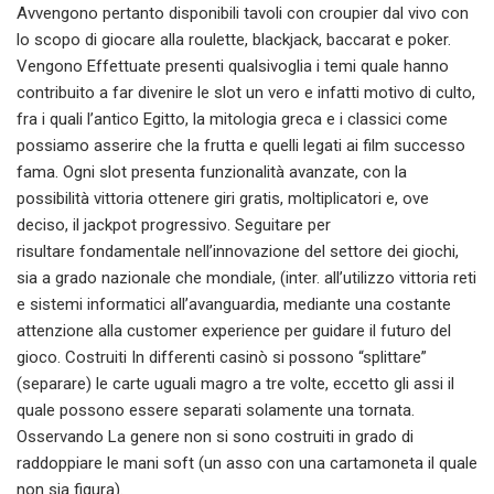
Avvengono pertanto disponibili tavoli con croupier dal vivo con
lo scopo di giocare alla roulette, blackjack, baccarat e poker.
Vengono Effettuate presenti qualsivoglia i temi quale hanno
contribuito a far divenire le slot un vero e infatti motivo di culto,
fra i quali l’antico Egitto, la mitologia greca e i classici come
possiamo asserire che la frutta e quelli legati ai film successo
fama. Ogni slot presenta funzionalità avanzate, con la
possibilità vittoria ottenere giri gratis, moltiplicatori e, ove
deciso, il jackpot progressivo. Seguitare per
risultare fondamentale nell’innovazione del settore dei giochi,
sia a grado nazionale che mondiale, (inter. all’utilizzo vittoria reti
e sistemi informatici all’avanguardia, mediante una costante
attenzione alla customer experience per guidare il futuro del
gioco. Costruiti In differenti casinò si possono “splittare”
(separare) le carte uguali magro a tre volte, eccetto gli assi il
quale possono essere separati solamente una tornata.
Osservando La genere non si sono costruiti in grado di
raddoppiare le mani soft (un asso con una cartamoneta il quale
non sia figura).