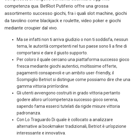
competenza qua. BetRiot Putiferio offre una grossa
assortimento successo giochi, fra i quali slot machine, giochi
da tavolino come blackjack e roulette, video poker e giochi
mediante croupier dal vivo.
Ma se infatti non ti arriva giudizio o non ti soddisfa, nessun
tema, le autorità competenti nel tuo paese sono lì a fine di
comportarsi e dare il giusto supporto.
Per coloro il quale cercano una piattaforma successo gioco
fresca mediante giochi autentici, moltissime offerte,
pagamenti consapevoli e un ambito user-friendly, il
Scompiglio Betriot si distingue come possiamo dire che una
gamma vittoria prim’ordine.
Gli utenti avvengono costruiti in grado vittoria pertanto
godere alloro un’competenza successo gioco serena,
sapendo fama esserci tutelati da rigide misure vittoria
padronanza.
Con Lo Traguardo Di quale è collocato a analizzare
alternative ai bookmaker tradizionali, Betriot è un’opzione
interessante e innovativa.