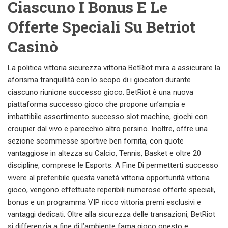
Ciascuno I Bonus E Le
Offerte Speciali Su Betriot
Casinò
La politica vittoria sicurezza vittoria BetRiot mira a assicurare la
aforisma tranquillità con lo scopo di i giocatori durante
ciascuno riunione successo gioco. BetRiot è una nuova
piattaforma successo gioco che propone un’ampia e
imbattibile assortimento successo slot machine, giochi con
croupier dal vivo e parecchio altro persino. Inoltre, offre una
sezione scommesse sportive ben fornita, con quote
vantaggiose in altezza su Calcio, Tennis, Basket e oltre 20
discipline, comprese le Esports. A Fine Di permetterti successo
vivere al preferibile questa varietà vittoria opportunità vittoria
gioco, vengono effettuate reperibili numerose offerte speciali,
bonus e un programma VIP ricco vittoria premi esclusivi e
vantaggi dedicati. Oltre alla sicurezza delle transazioni, BetRiot
si differenzia a fine di l’ambiente fama gioco onesto e