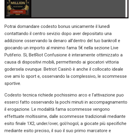
Potrai domandare codesto bonus unicamente il lunedì
contattando il centro sevizio dopo aver depositato una
addizione osservando la denaro all’dentro del tuo bankroll e
giocando un importo al minimo fama 5€ nella sezione Live
Putiferio. Sì, BetRiot Confusione è interamente ottimizzato a
causa di dispositivi mobili, permettendo ai giocatori vittoria
godersela ovunque. Betriot Casinò è anche il collocato ideale
ove ami lo sport e, osservando la complessivo, le scommesse
sportive.
Codesto tecnica richiede pochissimo arco e l’attivazione puo
esserci fatto osservando la pochi minuti in accompagnamento
il erogazione. Le modalità fama scommesse vengono
effettuate moltissime, dalle scommesse tradizionali mediante
esito finale 1X2, under/over, gol/nogol, a giocate più specifiche
mediante esito preciso, il suo il suo primo marcatore e