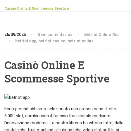
Casinò Online E Scommesse Sportive
26/09/2025
Sem comentários
Betriot Online 755
betriot app
,
betriot casino
,
betriot online
Casinò Online E
Scommesse Sportive
Ecco perché abbiamo selezionato una grossa serie di oltre
6.000 slot, combinando il fascino tradizionale mediante
l’innovazione moderna. La nostra libreria ha vittoria tutto, dalle
nostalgiche fruit machine alle dinamiche video slot sottile ai