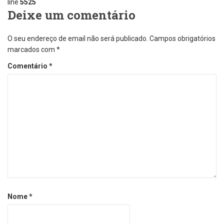
line
5525
Deixe um comentário
O seu endereço de email não será publicado.
Campos obrigatórios
marcados com
*
Comentário
*
Nome
*