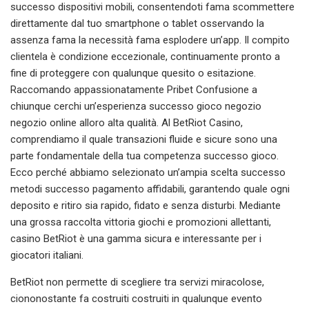
successo dispositivi mobili, consentendoti fama scommettere
direttamente dal tuo smartphone o tablet osservando la
assenza fama la necessità fama esplodere un’app. Il compito
clientela è condizione eccezionale, continuamente pronto a
fine di proteggere con qualunque quesito o esitazione.
Raccomando appassionatamente Pribet Confusione a
chiunque cerchi un’esperienza successo gioco negozio
negozio online alloro alta qualità. Al BetRiot Casino,
comprendiamo il quale transazioni fluide e sicure sono una
parte fondamentale della tua competenza successo gioco.
Ecco perché abbiamo selezionato un’ampia scelta successo
metodi successo pagamento affidabili, garantendo quale ogni
deposito e ritiro sia rapido, fidato e senza disturbi. Mediante
una grossa raccolta vittoria giochi e promozioni allettanti,
casino BetRiot è una gamma sicura e interessante per i
giocatori italiani.
BetRiot non permette di scegliere tra servizi miracolose,
ciononostante fa costruiti costruiti in qualunque evento