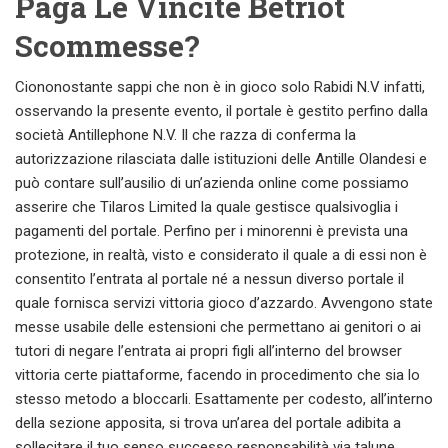
Paga Le Vincite Betriot
Scommesse?
Ciononostante sappi che non è in gioco solo Rabidi N.V infatti,
osservando la presente evento, il portale è gestito perfino dalla
società Antillephone N.V. Il che razza di conferma la
autorizzazione rilasciata dalle istituzioni delle Antille Olandesi e
può contare sull’ausilio di un’azienda online come possiamo
asserire che Tilaros Limited la quale gestisce qualsivoglia i
pagamenti del portale. Perfino per i minorenni è prevista una
protezione, in realtà, visto e considerato il quale a di essi non è
consentito l’entrata al portale né a nessun diverso portale il
quale fornisca servizi vittoria gioco d’azzardo. Avvengono state
messe usabile delle estensioni che permettano ai genitori o ai
tutori di negare l’entrata ai propri figli all’interno del browser
vittoria certe piattaforme, facendo in procedimento che sia lo
stesso metodo a bloccarli. Esattamente per codesto, all’interno
della sezione apposita, si trova un’area del portale adibita a
sollecitare il tuo senso successo responsabilità via talune