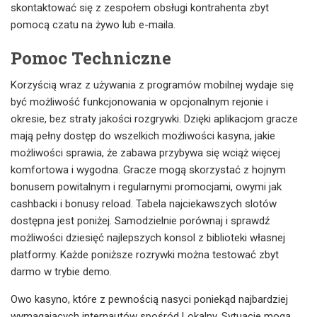
skontaktować się z zespołem obsługi kontrahenta zbyt
pomocą czatu na żywo lub e-maila.
Pomoc Techniczne
Korzyścią wraz z używania z programów mobilnej wydaje się
być możliwość funkcjonowania w opcjonalnym rejonie i
okresie, bez straty jakości rozgrywki. Dzięki aplikacjom gracze
mają pełny dostęp do wszelkich możliwości kasyna, jakie
możliwości sprawia, że zabawa przybywa się wciąż więcej
komfortowa i wygodna. Gracze mogą skorzystać z hojnym
bonusem powitalnym i regularnymi promocjami, owymi jak
cashbacki i bonusy reload. Tabela najciekawszych slotów
dostępna jest poniżej. Samodzielnie porównaj i sprawdź
możliwości dziesięć najlepszych konsol z biblioteki własnej
platformy. Każde poniższe rozrywki można testować zbyt
darmo w trybie demo.
Owo kasyno, które z pewnością nasyci poniekąd najbardziej
wymagających internautów spośród Lokalny. Sytuacje mogą