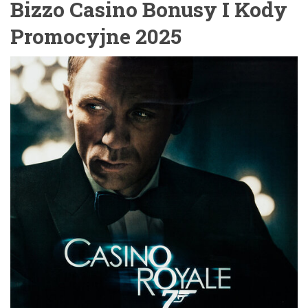
Bizzo Casino Bonusy I Kody
Promocyjne 2025