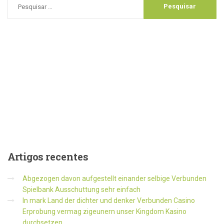
Artigos
recentes
Abgezogen davon aufgestellt einander selbige Verbunden
Spielbank Ausschuttung sehr einfach
In mark Land der dichter und denker Verbunden Casino
Erprobung vermag zigeunern unser Kingdom Kasino
durchsetzen