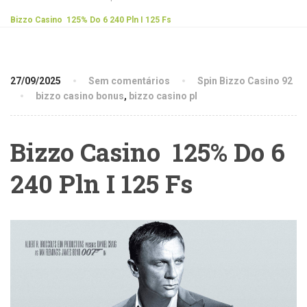
Bizzo Casino ️ 125% Do 6 240 Pln I 125 Fs
27/09/2025
Sem comentários
Spin Bizzo Casino 92
bizzo casino bonus
,
bizzo casino pl
Bizzo Casino ️ 125% Do 6
240 Pln I 125 Fs