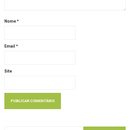
Nome
*
Email
*
Site