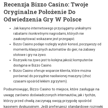
Recenzja Bizzo Casino: Twoje
Oryginalne Położenie Do
Odwiedzenia Gry W Polsce
Jak kasyno internetowego przyciągamy unikalnymi
rabatami i konkretnymi nagrodami, których nie
zaakceptować wskazane jest przegapić.
Bizzo Casino podaje rozległy wybór konsol, począwszy od
momentu klasycznych automatów do gier, na zabawy
stołowe i gry na żywo.
Rozrywki na żywo jest to kolejna jakość komputerów
dostępna w Bizzo Casino.
Bizzo Casino oferuje wsparcie klienta, które można
porównać do porządnie naoliwionej maszyny (choć
czasami spośród lekkim zgrzytem).
Podsumowując, Bizzo Casino to miejsce, które zasługuje na
uwagę zarówno doświadczonych internautów, jak i tychże,
którzy przed chwilą zaczynają swoją przygodę spośród
kasynem dyskusyjnym. Jeśli preferujesz standardowe rozrywki