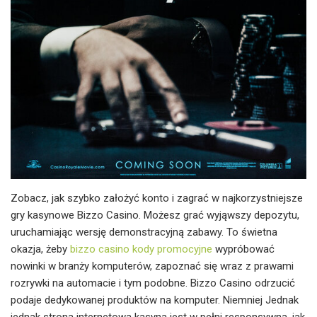
Zobacz, jak szybko założyć konto i zagrać w najkorzystniejsze
gry kasynowe Bizzo Casino. Możesz grać wyjąwszy depozytu,
uruchamiając wersję demonstracyjną zabawy. To świetna
okazja, żeby
bizzo casino kody promocyjne
wypróbować
nowinki w branży komputerów, zapoznać się wraz z prawami
rozrywki na automacie i tym podobne. Bizzo Casino odrzucić
podaje dedykowanej produktów na komputer. Niemniej Jednak