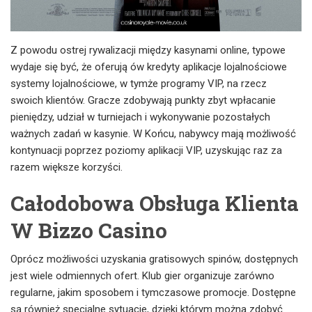
Z powodu ostrej rywalizacji między kasynami online, typowe
wydaje się być, że oferują ów kredyty aplikacje lojalnościowe
systemy lojalnościowe, w tymże programy VIP, na rzecz
swoich klientów. Gracze zdobywają punkty zbyt wpłacanie
pieniędzy, udział w turniejach i wykonywanie pozostałych
ważnych zadań w kasynie. W Końcu, nabywcy mają możliwość
kontynuacji poprzez poziomy aplikacji VIP, uzyskując raz za
razem większe korzyści.
Całodobowa Obsługa Klienta
W Bizzo Casino
Oprócz możliwości uzyskania gratisowych spinów, dostępnych
jest wiele odmiennych ofert. Klub gier organizuje zarówno
regularne, jakim sposobem i tymczasowe promocje. Dostępne
są również specjalne sytuacje, dzięki którym można zdobyć