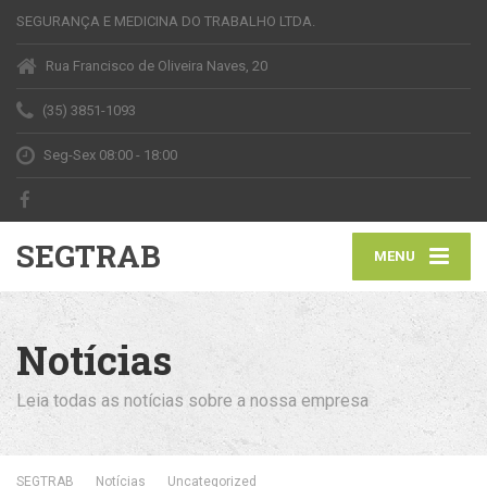
SEGURANÇA E MEDICINA DO TRABALHO LTDA.
Rua Francisco de Oliveira Naves, 20
(35) 3851-1093
Seg-Sex 08:00 - 18:00
SEGTRAB
MENU
Notícias
Leia todas as notícias sobre a nossa empresa
SEGTRAB
Notícias
Uncategorized