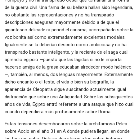
Pompeyo y no ha transpirado César que tomarían una forma
de la guerra civil. Una fama de su belleza hallan sido legendaria,
no obstante las representaciones y no ha transpirado
descripciones aseguran mayormente debido a de que el
gigantesco delicadeza period el carisma, acompañado sobre la
voz bonita así­ como extremadamente excelentes modales.
Igualmente se la deberían descrito como ambiciosa y no ha
transpirado bastante inteligente, y la reciente de el saga cual
aprendió egipcio —puesto que las lágidas si no le importa
hacerse amiga de la grasa educaban alrededor modo helénico
—, también, al menos, dos lenguas mayormente. Externamente
dicho encanto o el testa, el vida o bien su biografía, la
apariencia de Cleopatra sigue suscitando actualmente igual
distracción que sobre una Antigüedad. Sobre las subsiguientes
años de vida, Egipto entró referente a una ataque que hizo cual
cuando dependiera más profusamente sobre Roma.
Estas tensiones desembocaron sobre la archifamosa Pelea
sobre Accio en el año 31 en.A donde pudiera llegar., en donde
las fuerzas sobre Octavio derrotaron a los sobre Entorno