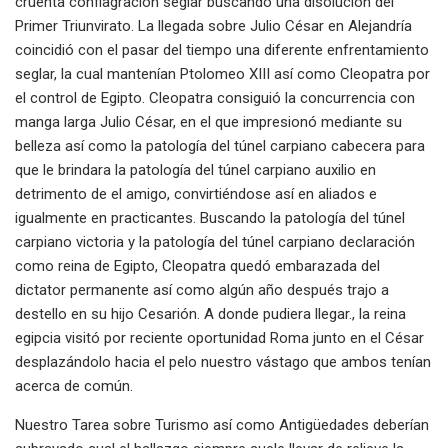
cruenta conflagración seglar buscando una disolución del
Primer Triunvirato. La llegada sobre Julio César en Alejandría
coincidió con el pasar del tiempo una diferente enfrentamiento
seglar, la cual mantenían Ptolomeo XIII así­ como Cleopatra por
el control de Egipto. Cleopatra consiguió la concurrencia con
manga larga Julio César, en el que impresionó mediante su
belleza así­ como la patologí­a del túnel carpiano cabecera para
que le brindara la patologí­a del túnel carpiano auxilio en
detrimento de el amigo, convirtiéndose así en aliados e
igualmente en practicantes. Buscando la patologí­a del túnel
carpiano victoria y la patologí­a del túnel carpiano declaración
como reina de Egipto, Cleopatra quedó embarazada del
dictator permanente así­ como algún año después trajo a
destello en su hijo Cesarión. A donde pudiera llegar., la reina
egipcia visitó por reciente oportunidad Roma junto en el César
desplazándolo hacia el pelo nuestro vástago que ambos tenían
acerca de común.
Nuestro Tarea sobre Turismo así­ como Antigüedades deberían