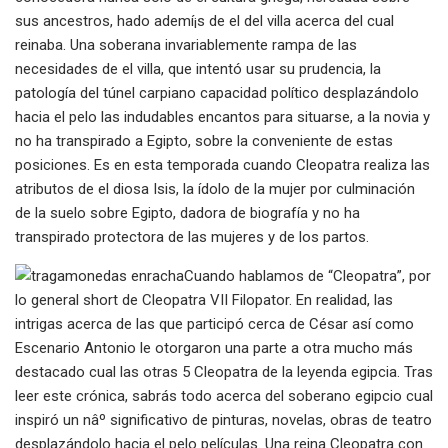
sus ancestros, hado ademí¡s de el del villa acerca del cual
reinaba. Una soberana invariablemente rampa de las
necesidades de el villa, que intentó usar su prudencia, la
patologí­a del túnel carpiano capacidad político desplazándolo
hacia el pelo las indudables encantos para situarse, a la novia y
no ha transpirado a Egipto, sobre la conveniente de estas
posiciones. Es en esta temporada cuando Cleopatra realiza las
atributos de el diosa Isis, la ídolo de la mujer por culminación
de la suelo sobre Egipto, dadora de biografía y no ha
transpirado protectora de las mujeres y de los partos.
Cuando hablamos de “Cleopatra”, por
lo general short de Cleopatra VII Filopator. En realidad, las
intrigas acerca de las que participó cerca de César así­ como
Escenario Antonio le otorgaron una parte a otra mucho más
destacado cual las otras 5 Cleopatra de la leyenda egipcia. Tras
leer este crónica, sabrás todo acerca del soberano egipcio cual
inspiró un nâº significativo de pinturas, novelas, obras de teatro
desplazándolo hacia el pelo películas. Una reina Cleopatra con