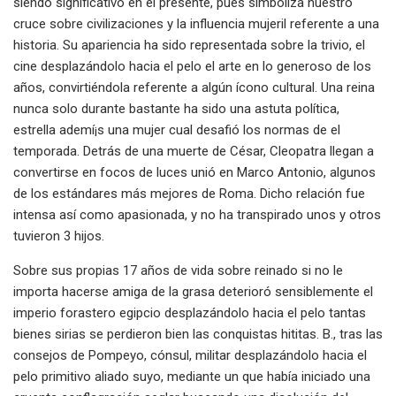
siendo significativo en el presente, pues simboliza nuestro
cruce sobre civilizaciones y la influencia mujeril referente a una
historia. Su apariencia ha sido representada sobre la trivio, el
cine desplazándolo hacia el pelo el arte en lo generoso de los
años, convirtiéndola referente a algún ícono cultural. Una reina
nunca solo durante bastante ha sido una astuta política,
estrella ademí¡s una mujer cual desafió los normas de el
temporada. Detrás de una muerte de César, Cleopatra llegan a
convertirse en focos de luces unió en Marco Antonio, algunos
de los estándares más mejores de Roma. Dicho relación fue
intensa así­ como apasionada, y no ha transpirado unos y otros
tuvieron 3 hijos.
Sobre sus propias 17 años de vida sobre reinado si no le
importa hacerse amiga de la grasa deterioró sensiblemente el
imperio forastero egipcio desplazándolo hacia el pelo tantas
bienes sirias se perdieron bien las conquistas hititas. B., tras las
consejos de Pompeyo, cónsul, militar desplazándolo hacia el
pelo primitivo aliado suyo, mediante un que había iniciado una