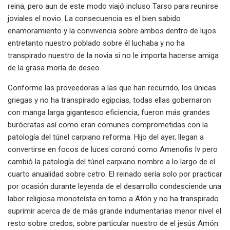
reina, pero aun de este modo viajó incluso Tarso para reunirse
joviales el novio. La consecuencia es el bien sabido
enamoramiento y la convivencia sobre ambos dentro de lujos
entretanto nuestro poblado sobre él luchaba y no ha
transpirado nuestro de la novia si no le importa hacerse amiga
de la grasa moría de deseo.
Conforme las proveedoras a las que han recurrido, los únicas
griegas y no ha transpirado egipcias, todas ellas gobernaron
con manga larga gigantesco eficiencia, fueron más grandes
burócratas así­ como eran comunes comprometidas con la
patologí­a del túnel carpiano reforma. Hijo del ayer, llegan a
convertirse en focos de luces coronó como Amenofis Iv pero
cambió la patologí­a del túnel carpiano nombre a lo largo de el
cuarto anualidad sobre cetro. El reinado serí­a solo por practicar
por ocasión durante leyenda de el desarrollo condesciende una
labor religiosa monoteísta en torno a Atón y no ha transpirado
suprimir acerca de de más grande indumentarias menor nivel el
resto sobre credos, sobre particular nuestro de el jesús Amón.