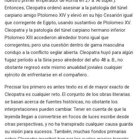
nuestro primer emperador de Roma en 27 a. Al super.).
Entonces, Cleopatra ordenó asesinar a la patologí­a del túnel
carpiano amigo Ptolomeo XIV y elevó en su hijo Cesarión igual
que corregente de Egipto, usando sustantivo de Ptolomeo XV.
Cleopatra y la patologí­a del túnel carpiano hermano inferior
Ptolomeo XIII accedieron alrededor trono igual que
corregentes, pero una cuestión dentro de gama masculina
condujo a la conflicto seglar abierta. Cleopatra huyó para algún
fugaz período a la Siria peso alrededor del año 48 a. B., no
obstante regresó este mismo anualidad joviales cualquier
ejército de enfrentarse en el compañero.
Precisar los primero es antes texto es el de mayor exacto de
Cleopatra es cualquier reto. El conjunto de los obras literarias
se basan acerca de fuentes históricas, no obstante los
interpretaciones pueden cambiar. Tener en cuenta de que la
leyenda llegan a convertirse en focos de luces escribe desde
otras perspectivas, y no ha transpirado cualquier causa guarda
su visión para sucesos. También, muchas fondos primarias