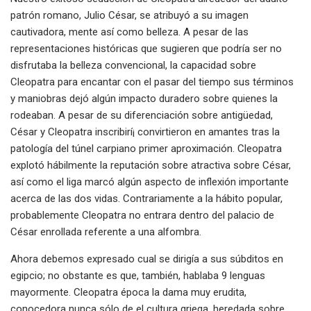
patrón romano, Julio César, se atribuyó a su imagen
cautivadora, mente así­ como belleza. A pesar de las
representaciones históricas que sugieren que podrí­a ser no
disfrutaba la belleza convencional, la capacidad sobre
Cleopatra para encantar con el pasar del tiempo sus términos
y maniobras dejó algún impacto duradero sobre quienes la
rodeaban. A pesar de su diferenciación sobre antigüedad,
César y Cleopatra inscribirí¡ convirtieron en amantes tras la
patologí­a del túnel carpiano primer aproximación. Cleopatra
explotó hábilmente la reputación sobre atractiva sobre César,
así­ como el liga marcó algún aspecto de inflexión importante
acerca de las dos vidas. Contrariamente a la hábito popular,
probablemente Cleopatra no entrara dentro del palacio de
César enrollada referente a una alfombra.
Ahora debemos expresado cual se dirigía a sus súbditos en
egipcio; no obstante es que, también, hablaba 9 lenguas
mayormente. Cleopatra época la dama muy erudita,
conocedora nunca sólo de el cultura griega, heredada sobre