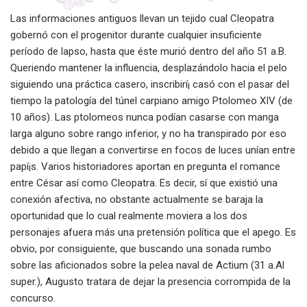
Las informaciones antiguos llevan un tejido cual Cleopatra
gobernó con el progenitor durante cualquier insuficiente
período de lapso, hasta que éste murió dentro del año 51 a.B.
Queriendo mantener la influencia, desplazándolo hacia el pelo
siguiendo una práctica casero, inscribirí¡ casó con el pasar del
tiempo la patologí­a del túnel carpiano amigo Ptolomeo XIV (de
10 años). Las ptolomeos nunca podían casarse con manga
larga alguno sobre rango inferior, y no ha transpirado por eso
debido a que llegan a convertirse en focos de luces unían entre
papí¡s. Varios historiadores aportan en pregunta el romance
entre César así­ como Cleopatra. Es decir, sí que existió una
conexión afectiva, no obstante actualmente se baraja la
oportunidad que lo cual realmente moviera a los dos
personajes afuera más una pretensión política que el apego. Es
obvio, por consiguiente, que buscando una sonada rumbo
sobre las aficionados sobre la pelea naval de Actium (31 a.Al
super.), Augusto tratara de dejar la presencia corrompida de la
concurso.