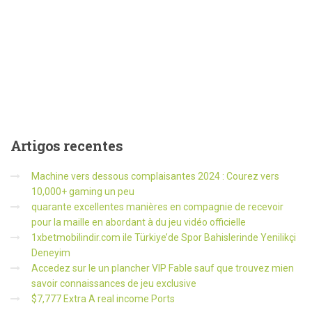
Artigos
recentes
Machine vers dessous complaisantes 2024 : Courez vers
10,000+ gaming un peu
quarante excellentes manières en compagnie de recevoir
pour la maille en abordant à du jeu vidéo officielle
1xbetmobilindir.com ile Türkiye’de Spor Bahislerinde Yenilikçi
Deneyim
Accedez sur le un plancher VIP Fable sauf que trouvez mien
savoir connaissances de jeu exclusive
$7,777 Extra A real income Ports