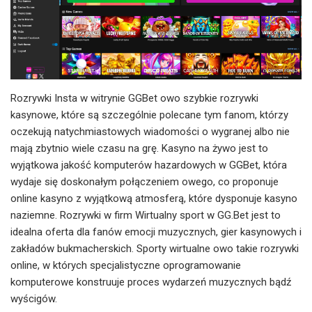
Rozrywki Insta w witrynie GGBet owo szybkie rozrywki
kasynowe, które są szczególnie polecane tym fanom, którzy
oczekują natychmiastowych wiadomości o wygranej albo nie
mają zbytnio wiele czasu na grę. Kasyno na żywo jest to
wyjątkowa jakość komputerów hazardowych w GGBet, która
wydaje się doskonałym połączeniem owego, co proponuje
online kasyno z wyjątkową atmosferą, które dysponuje kasyno
naziemne. Rozrywki w firm Wirtualny sport w GG.Bet jest to
idealna oferta dla fanów emocji muzycznych, gier kasynowych i
zakładów bukmacherskich. Sporty wirtualne owo takie rozrywki
online, w których specjalistyczne oprogramowanie
komputerowe konstruuje proces wydarzeń muzycznych bądź
wyścigów.