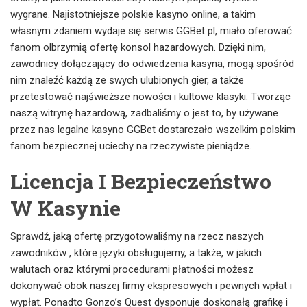
wygrane. Najistotniejsze polskie kasyno online, a takim
własnym zdaniem wydaje się serwis GGBet pl, miało oferować
fanom olbrzymią ofertę konsol hazardowych. Dzięki nim,
zawodnicy dołączający do odwiedzenia kasyna, mogą spośród
nim znaleźć każdą ze swych ulubionych gier, a także
przetestować najświeższe nowości i kultowe klasyki. Tworząc
naszą witrynę hazardową, zadbaliśmy o jest to, by używane
przez nas legalne kasyno GGBet dostarczało wszelkim polskim
fanom bezpiecznej uciechy na rzeczywiste pieniądze.
Licencja I Bezpieczeństwo
W Kasynie
Sprawdź, jaką ofertę przygotowaliśmy na rzecz naszych
zawodników , które języki obsługujemy, a także, w jakich
walutach oraz którymi procedurami płatności możesz
dokonywać obok naszej firmy ekspresowych i pewnych wpłat i
wypłat. Ponadto Gonzo’s Quest dysponuje doskonałą grafikę i