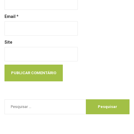
Email
*
Site