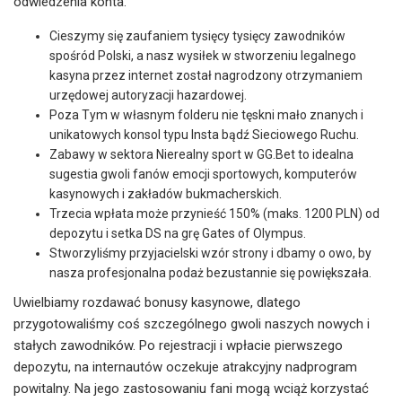
odwiedzenia konta.
Cieszymy się zaufaniem tysięcy tysięcy zawodników
spośród Polski, a nasz wysiłek w stworzeniu legalnego
kasyna przez internet został nagrodzony otrzymaniem
urzędowej autoryzacji hazardowej.
Poza Tym w własnym folderu nie tęskni mało znanych i
unikatowych konsol typu Insta bądź Sieciowego Ruchu.
Zabawy w sektora Nierealny sport w GG.Bet to idealna
sugestia gwoli fanów emocji sportowych, komputerów
kasynowych i zakładów bukmacherskich.
Trzecia wpłata może przynieść 150% (maks. 1200 PLN) od
depozytu i setka DS na grę Gates of Olympus.
Stworzyliśmy przyjacielski wzór strony i dbamy o owo, by
nasza profesjonalna podaż bezustannie się powiększała.
Uwielbiamy rozdawać bonusy kasynowe, dlatego
przygotowaliśmy coś szczególnego gwoli naszych nowych i
stałych zawodników. Po rejestracji i wpłacie pierwszego
depozytu, na internautów oczekuje atrakcyjny nadprogram
powitalny. Na jego zastosowaniu fani mogą wciąż korzystać