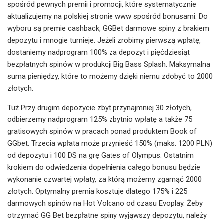
spośród pewnych premii i promocji, które systematycznie
aktualizujemy na polskiej stronie www spośród bonusami. Do
wyboru są premie cashback, GGBet darmowe spiny z brakiem
depozytu i mnogie turnieje. Jeżeli zrobimy pierwszą wpłatę,
dostaniemy nadprogram 100% za depozyt i pięćdziesiąt
bezpłatnych spinów w produkcji Big Bass Splash. Maksymalna
suma pieniędzy, które to możemy dzięki niemu zdobyć to 2000
złotych.
Tuż Przy drugim depozycie zbyt przynajmniej 30 złotych,
odbierzemy nadprogram 125% zbytnio wpłatę a także 75
gratisowych spinów w pracach ponad produktem Book of
GGbet. Trzecia wpłata może przynieść 150% (maks. 1200 PLN)
od depozytu i 100 DS na grę Gates of Olympus. Ostatnim
krokiem do odwiedzenia dopełnienia całego bonusu będzie
wykonanie czwartej wpłaty, za którą możemy zgarnąć 2000
złotych. Optymalny premia kosztuje dlatego 175% i 225
darmowych spinów na Hot Volcano od czasu Evoplay. Żeby
otrzymać GG Bet bezpłatne spiny wyjąwszy depozytu, należy