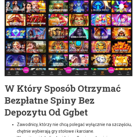
W Który Sposób Otrzymać
Bezpłatne Spiny Bez
Depozytu Od Ggbet
Zawodnicy, którzy nie chcą polegać wyłącznie na szczęściu,
chętnie wybierają gry stołowe i karciane.