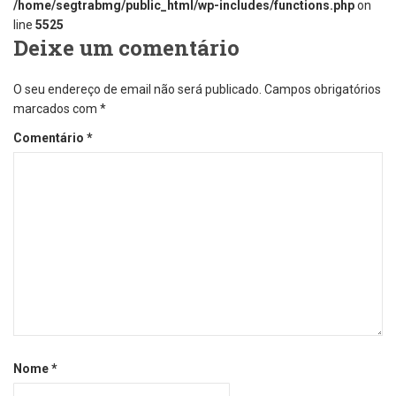
/home/segtrabmg/public_html/wp-includes/functions.php
on
line
5525
Deixe um comentário
O seu endereço de email não será publicado.
Campos obrigatórios
marcados com
*
Comentário
*
Nome
*