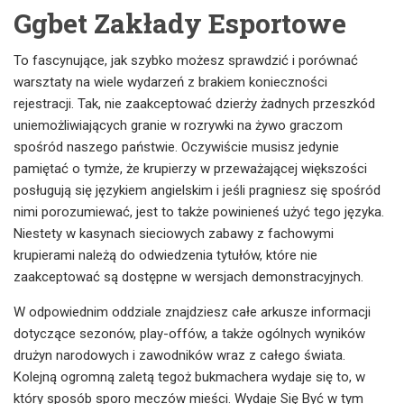
Ggbet Zakłady Esportowe
To fascynujące, jak szybko możesz sprawdzić i porównać
warsztaty na wiele wydarzeń z brakiem konieczności
rejestracji. Tak, nie zaakceptować dzierży żadnych przeszkód
uniemożliwiających granie w rozrywki na żywo graczom
spośród naszego państwie. Oczywiście musisz jedynie
pamiętać o tymże, że krupierzy w przeważającej większości
posługują się językiem angielskim i jeśli pragniesz się spośród
nimi porozumiewać, jest to także powinieneś użyć tego języka.
Niestety w kasynach sieciowych zabawy z fachowymi
krupierami należą do odwiedzenia tytułów, które nie
zaakceptować są dostępne w wersjach demonstracyjnych.
W odpowiednim oddziale znajdziesz całe arkusze informacji
dotyczące sezonów, play-offów, a także ogólnych wyników
drużyn narodowych i zawodników wraz z całego świata.
Kolejną ogromną zaletą tegoż bukmachera wydaje się to, w
który sposób sporo meczów mieści. Wydaje Się Być w tym