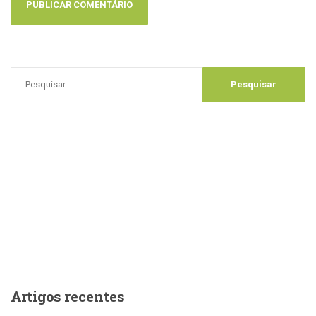
Artigos
recentes