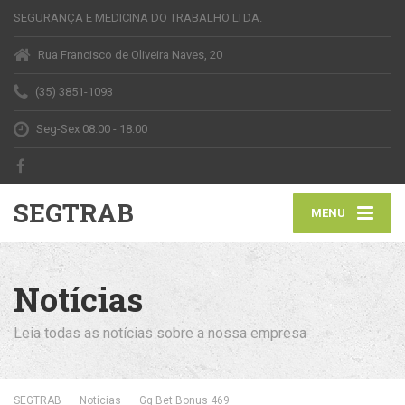
SEGURANÇA E MEDICINA DO TRABALHO LTDA.
Rua Francisco de Oliveira Naves, 20
(35) 3851-1093
Seg-Sex 08:00 - 18:00
SEGTRAB
MENU
Notícias
Leia todas as notícias sobre a nossa empresa
SEGTRAB
Notícias
Gg Bet Bonus 469