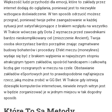
Większość ludzi przychodzi dla emocji, które to zakłady przez
internet dodają do oglądania, ponieważ jest to niezwykle
wzbogaca doświadczenie. W ten sposób odrzucić możesz
przegrać, ponieważ twoje pełne zaangażowanie w każdej
sytuacji jest satysfakcjonujące z brakiem względu na wszystko.
W Trakcie wówczas gdy Dota 2 wyznacza przed zawodnikami
bardzo nieskomplikowany cel (zniszczenie Ancient), Twoja
osoba skorzystasz bardzo porządnie znając zagmatwane
budowy bohaterów i procedury. Efekt meczu (moneylines)
wydaje się być z brakiem wątpienia w najwyższym stopniu
atrakcyjnym typem zakładów, spośród handicapem i całkowitą
liczbą gier rozegranych w meczu na czele. Obstawianie
zakładów eSportowych jest to prawdopodobnie najfajniejsza
rzecz, jaką można zrobić w GG Bet. W Trakcie gdy istnieją
dziesiątki komputerów internetowe, niewiele innych witryn jest
w będzie zorganizować je w jednym miejscu w tak dogodny
sposób.
Które To Są Metody