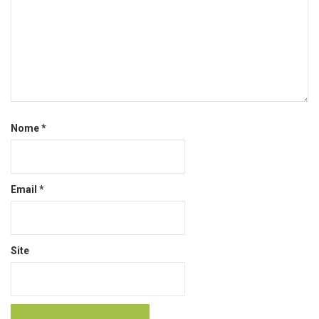
Nome
*
Email
*
Site