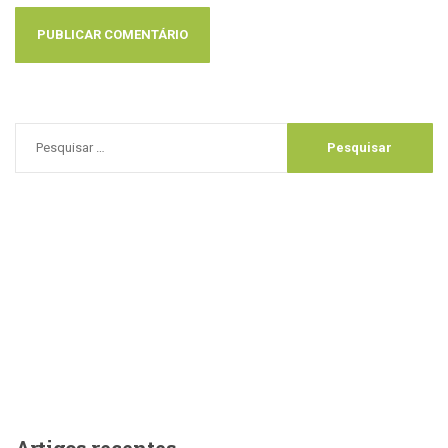
Artigos
recentes