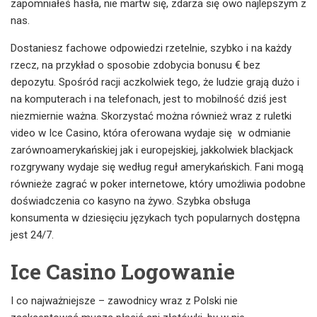
zapomniałeś hasła, nie martw się, zdarza się owo najlepszym z
nas.
Dostaniesz fachowe odpowiedzi rzetelnie, szybko i na każdy
rzecz, na przykład o sposobie zdobycia bonusu € bez
depozytu. Spośród racji aczkolwiek tego, że ludzie grają dużo i
na komputerach i na telefonach, jest to mobilność dziś jest
niezmiernie ważna. Skorzystać można również wraz z ruletki
video w Ice Casino, która oferowana wydaje się w odmianie
zarównoamerykańskiej jak i europejskiej, jakkolwiek blackjack
rozgrywany wydaje się według reguł amerykańskich. Fani mogą
równieże zagrać w poker internetowe, który umożliwia podobne
doświadczenia co kasyno na żywo. Szybka obsługa
konsumenta w dziesięciu językach tych popularnych dostępna
jest 24/7.
Iсе Саsinо Lоgоwаniе
I co najważniejsze – zawodnicy wraz z Polski nie