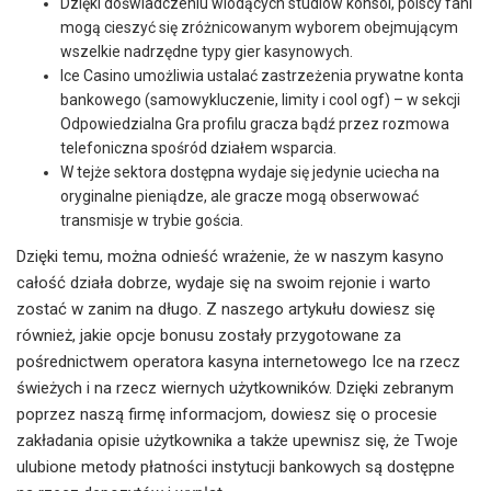
Dzięki doświadczeniu wiodących studiów konsol, polscy fani
mogą cieszyć się zróżnicowanym wyborem obejmującym
wszelkie nadrzędne typy gier kasynowych.
Ice Casino umożliwia ustalać zastrzeżenia prywatne konta
bankowego (samowykluczenie, limity i cool ogf) – w sekcji
Odpowiedzialna Gra profilu gracza bądź przez rozmowa
telefoniczna spośród działem wsparcia.
W tejże sektora dostępna wydaje się jedynie uciecha na
oryginalne pieniądze, ale gracze mogą obserwować
transmisje w trybie gościa.
Dzięki temu, można odnieść wrażenie, że w naszym kasyno
całość działa dobrze, wydaje się na swoim rejonie i warto
zostać w zanim na długo. Z naszego artykułu dowiesz się
również, jakie opcje bonusu zostały przygotowane za
pośrednictwem operatora kasyna internetowego Ice na rzecz
świeżych i na rzecz wiernych użytkowników. Dzięki zebranym
poprzez naszą firmę informacjom, dowiesz się o procesie
zakładania opisie użytkownika a także upewnisz się, że Twoje
ulubione metody płatności instytucji bankowych są dostępne