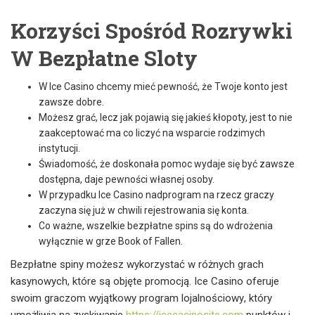
Korzyści Spośród Rozrywki
W Bezpłatne Sloty
W Ice Casino chcemy mieć pewność, że Twoje konto jest
zawsze dobre.
Możesz grać, lecz jak pojawią się jakieś kłopoty, jest to nie
zaakceptować ma co liczyć na wsparcie rodzimych
instytucji.
Świadomość, że doskonała pomoc wydaje się być zawsze
dostępna, daje pewności własnej osoby.
W przypadku Ice Casino nadprogram na rzecz graczy
zaczyna się już w chwili rejestrowania się konta.
Co ważne, wszelkie bezpłatne spins są do wdrożenia
wyłącznie w grze Book of Fallen.
Bezpłatne spiny możesz wykorzystać w różnych grach
kasynowych, które są objęte promocją. Iсе Саsinо оfеrujе
swоim grасzоm wуjątkоwу prоgrаm lоjаlnоśсiоwу, który