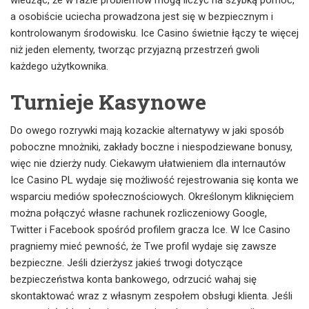
a osobiście uciecha prowadzona jest się w bezpiecznym i
kontrolowanym środowisku. Ice Casino świetnie łączy te więcej
niż jeden elementy, tworząc przyjazną przestrzeń gwoli
każdego użytkownika.
Turnieje Kasynowe
Do owego rozrywki mają kozackie alternatywy w jaki sposób
poboczne mnożniki, zakłady boczne i niespodziewane bonusy,
więc nie dzierży nudy. Ciekawym ułatwieniem dla internautów
Ice Casino PL wydaje się możliwość rejestrowania się konta we
wsparciu mediów społecznościowych. Określonym kliknięciem
można połączyć własne rachunek rozliczeniowy Google,
Twitter i Facebook spośród profilem gracza Ice. W Ice Casino
pragniemy mieć pewność, że Twe profil wydaje się zawsze
bezpieczne. Jeśli dzierżysz jakieś trwogi dotyczące
bezpieczeństwa konta bankowego, odrzucić wahaj się
skontaktować wraz z własnym zespołem obsługi klienta. Jeśli