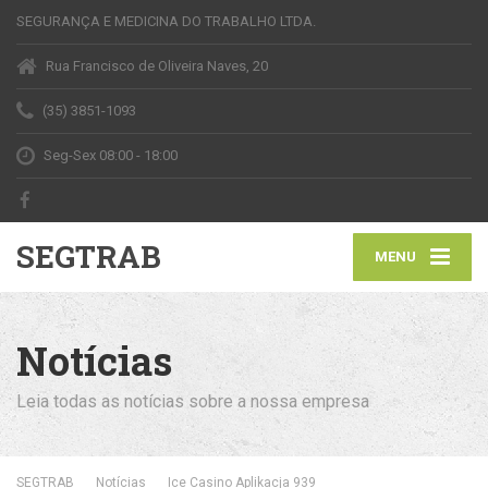
SEGURANÇA E MEDICINA DO TRABALHO LTDA.
Rua Francisco de Oliveira Naves, 20
(35) 3851-1093
Seg-Sex 08:00 - 18:00
SEGTRAB
MENU
Notícias
Leia todas as notícias sobre a nossa empresa
SEGTRAB
Notícias
Ice Casino Aplikacja 939