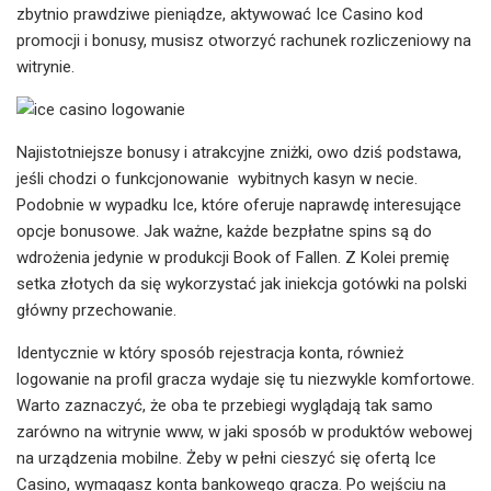
zbytnio prawdziwe pieniądze, aktywować Ice Casino kod
promocji i bonusy, musisz otworzyć rachunek rozliczeniowy na
witrynie.
Najistotniejsze bonusy i atrakcyjne zniżki, owo dziś podstawa,
jeśli chodzi o funkcjonowanie wybitnych kasyn w necie.
Podobnie w wypadku Ice, które oferuje naprawdę interesujące
opcje bonusowe. Jak ważne, każde bezpłatne spins są do
wdrożenia jedynie w produkcji Book of Fallen. Z Kolei premię
setka złotych da się wykorzystać jak iniekcja gotówki na polski
główny przechowanie.
Identycznie w który sposób rejestracja konta, również
logowanie na profil gracza wydaje się tu niezwykle komfortowe.
Warto zaznaczyć, że oba te przebiegi wyglądają tak samo
zarówno na witrynie www, w jaki sposób w produktów webowej
na urządzenia mobilne. Żeby w pełni cieszyć się ofertą Ice
Casino, wymagasz konta bankowego gracza. Po wejściu na