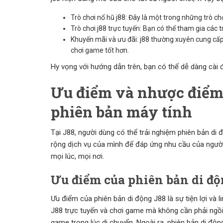
Trò chơi nổ hũ j88: Đây là một trong những trò chơ
Trò chơi j88 trực tuyến: Bạn có thể tham gia các tr
Khuyến mãi và ưu đãi: j88 thường xuyên cung cấp
chơi game tốt hơn.
Hy vọng với hướng dẫn trên, bạn có thể dễ dàng cài 
Ưu điểm và nhược điểm 
phiên bản máy tính
Tại J88, người dùng có thể trải nghiệm phiên bản di 
rộng dịch vụ của mình để đáp ứng nhu cầu của người
mọi lúc, mọi nơi.
Ưu điểm của phiên bản di độ
Ưu điểm của phiên bản di động J88 là sự tiện lợi và
J88 trực tuyến và chơi game mà không cần phải ngồi t
game trong lúc di chuyển. Ngoài ra, phiên bản di đ