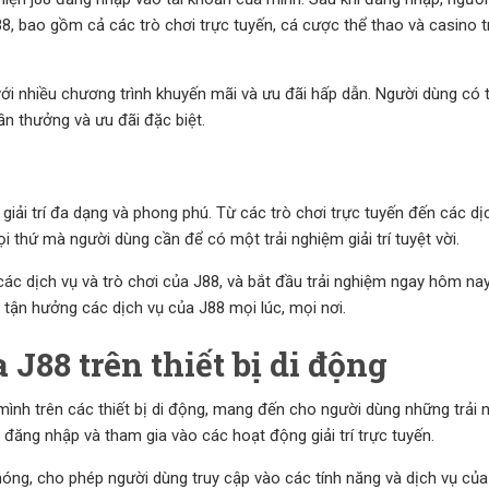
88, bao gồm cả các trò chơi trực tuyến, cá cược thể thao và casino 
với nhiều chương trình khuyến mãi và ưu đãi hấp dẫn. Người dùng có 
n thưởng và ưu đãi đặc biệt.
 giải trí đa dạng và phong phú. Từ các trò chơi trực tuyến đến các dị
 thứ mà người dùng cần để có một trải nghiệm giải trí tuyệt vời.
ác dịch vụ và trò chơi của J88, và bắt đầu trải nghiệm ngay hôm nay
 tận hưởng các dịch vụ của J88 mọi lúc, mọi nơi.
 J88 trên thiết bị di động
ình trên các thiết bị di động, mang đến cho người dùng những trải 
 đăng nhập và tham gia vào các hoạt động giải trí trực tuyến.
hóng, cho phép người dùng truy cập vào các tính năng và dịch vụ của