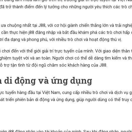
n đã trở thành điểm đến lý tưởng cho những người yêu thích các trò 
ưa chuộng nhất tại J88, với cơ hội giành chiến thắng lớn và trải ngh
 chỉ cần thực hiện j88 đăng nhập và bắt đầu khám phá các trò chơi hấp 
trí đa dạng và phong phú, với nhiều trò chơi và hoạt động thú vị.
hơi đến với thế giới giải trí trực tuyến của mình. Với giao diện thân 
hiệm tuyệt vời và an toàn. Người chơi có thể dễ dàng tìm kiếm và t
ỗ trợ tận tình từ đội ngũ chăm sóc khách hàng của J88.
n di động và ứng dụng
ực tuyến hàng đầu tại Việt Nam, cung cấp nhiều trò chơi và dịch vụ giả
t triển phiên bản di động và ứng dụng, giúp người dùng có thể truy 
 hiện j88 đăng nhập vào tài khoản của mình. Sau khi đăng nhập, ngườ