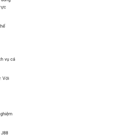
trực
thể
ch vụ cá
. Với
nghiệm
 J88