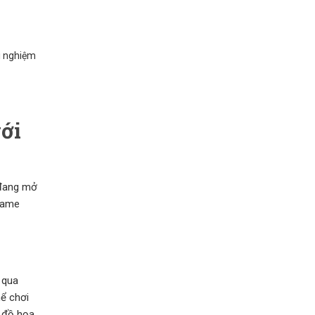
i nghiệm
ới
n đang mở
 game
 qua
hể chơi
i đồ họa