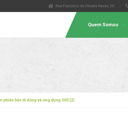
Rua Francisco de Oliveira Naves, 20
Quem Somos
m phiên bản di động và ứng dụng.360 (2)