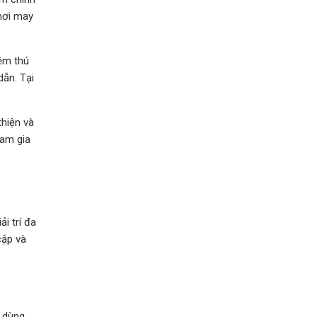
chơi may
iệm thú
dẫn. Tại
thiện và
ham gia
i trí đa
cập và
i dùng