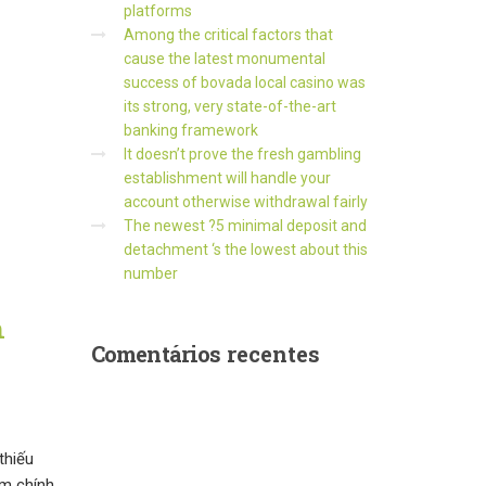
platforms
Among the critical factors that
cause the latest monumental
success of bovada local casino was
its strong, very state-of-the-art
banking framework
It doesn’t prove the fresh gambling
establishment will handle your
account otherwise withdrawal fairly
The newest ?5 minimal deposit and
detachment ‘s the lowest about this
number
n
Comentários
recentes
thiếu
am chính