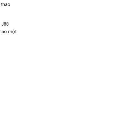
 thao
à J88
 thao một