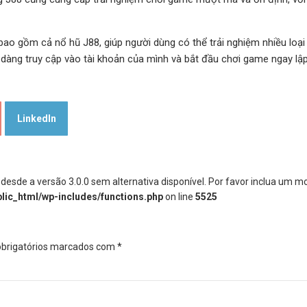
 bao gồm cả nổ hũ J88, giúp người dùng có thể trải nghiệm nhiều loạ
dàng truy cập vào tài khoản của mình và bắt đầu chơi game ngay lập
LinkedIn
desde a versão 3.0.0 sem alternativa disponível. Por favor inclua um m
ic_html/wp-includes/functions.php
on line
5525
brigatórios marcados com
*