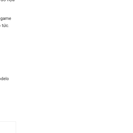
i game
 tức.
odelo