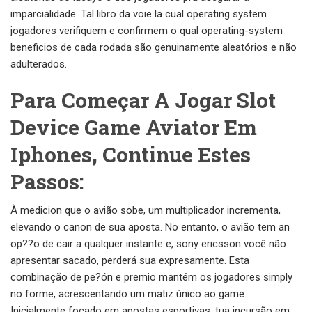
imparcialidade. Tal libro da voie la cual operating system
jogadores verifiquem e confirmem o qual operating-system
beneficios de cada rodada são genuinamente aleatórios e não
adulterados.
Para Começar A Jogar͏ Slot
Device Game Aviator Em
Iphones, Continue Estes͏
Passos:͏
À medicion que o avião sobe, um multiplicador incrementa,
elevando o canon de sua aposta. No entanto, o avião tem an
op??o de cair a qualquer instante e, sony ericsson você não
apresentar sacado, perderá sua expresamente. Esta
combinação de pe?ón e premio mantém os jogadores simply
no forme, acrescentando um matiz único ao game.
Inicialmente focado em apostas esportivas, tua incursão em