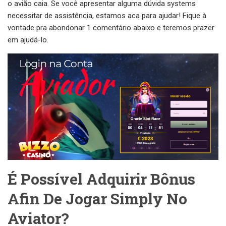
o avião caia. Se você apresentar alguma dúvida systems
necessitar de assistência, estamos aca para ajudar! Fique à
vontade pra abondonar 1 comentário abaixo e teremos prazer
em ajudá-lo.
É Possível Adquirir Bônus
Afin De Jogar Simply No
Aviator?