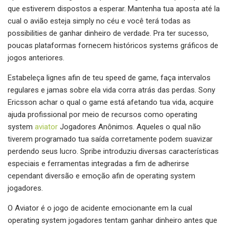
que estiverem dispostos a esperar. Mantenha tua aposta até la
cual o avião esteja simply no céu e você terá todas as
possibilities de ganhar dinheiro de verdade. Pra ter sucesso,
poucas plataformas fornecem históricos systems gráficos de
jogos anteriores.
Estabeleça lignes afin de teu speed de game, faça intervalos
regulares e jamas sobre ela vida corra atrás das perdas. Sony
Ericsson achar o qual o game está afetando tua vida, acquire
ajuda profissional por meio de recursos como operating
system
aviator
Jogadores Anônimos. Aqueles o qual não
tiverem programado tua saída corretamente podem suavizar
perdendo seus lucro. Spribe introduziu diversas características
especiais e ferramentas integradas a fim de adherirse
cependant diversão e emoção afin de operating system
jogadores.
O Aviator é o jogo de acidente emocionante em la cual
operating system jogadores tentam ganhar dinheiro antes que