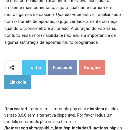
de uma comunidade. Tal aspecto interativo lechigada o
ambiente mais conectado, algo o qual não é comum em
muitos games de cassino. Quando você estiver familiarizado
com o trâmite de apostas, o jogo verdaderamente começa
quando o cronômetro é acionado. A duração do voo varia,
contudo essa imprevisibilidade não anula a importância de
alguma estratégia de apostas muito programada.
Twitter
Facebook
Google+
LinkedIn
Deprecated
: Tema sem comments.php está
obsoleta
desde a
versão 3.0.0 sem alternativa disponível. Por favor inclua um
modelo comments.php no seu tema. in
/home/segtrabmg/public_html/wp-includes/functions.php
on