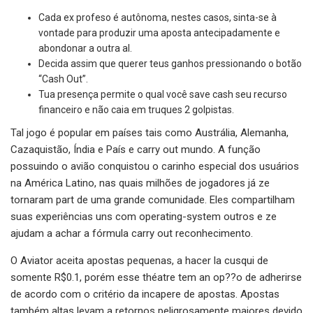
Cada ex profeso é autônoma, nestes casos, sinta-se à
vontade para produzir uma aposta antecipadamente e
abondonar a outra al.
Decida assim que querer teus ganhos pressionando o botão
“Cash Out”.
Tua presença permite o qual você save cash seu recurso
financeiro e não caia em truques 2 golpistas.
Tal jogo é popular em países tais como Austrália, Alemanha,
Cazaquistão, Índia e País e carry out mundo. A função
possuindo o avião conquistou o carinho especial dos usuários
na América Latino, nas quais milhões de jogadores já ze
tornaram part de uma grande comunidade. Eles compartilham
suas experiências uns com operating-system outros e ze
ajudam a achar a fórmula carry out reconhecimento.
O Aviator aceita apostas pequenas, a hacer la cusqui de
somente R$0.1, porém esse théatre tem an op??o de adherirse
de acordo com o critério da incapere de apostas. Apostas
também altas levam a retornos peligrosamente maiores devido