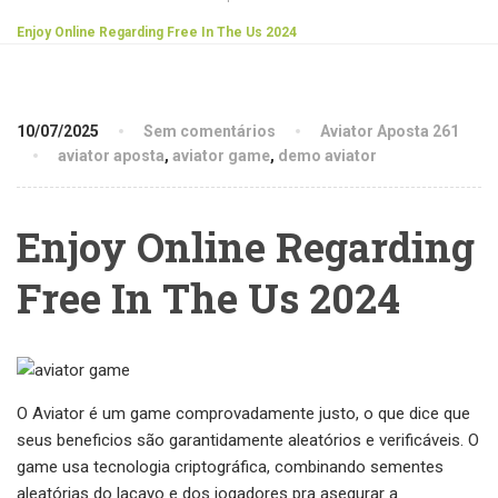
Enjoy Online Regarding Free In The Us 2024
10/07/2025
Sem comentários
Aviator Aposta 261
aviator aposta
,
aviator game
,
demo aviator
Enjoy Online Regarding
Free In The Us 2024
O Aviator é um game comprovadamente justo, o que dice que
seus beneficios são garantidamente aleatórios e verificáveis. O
game usa tecnologia criptográfica, combinando sementes
aleatórias do lacayo e dos jogadores pra asegurar a