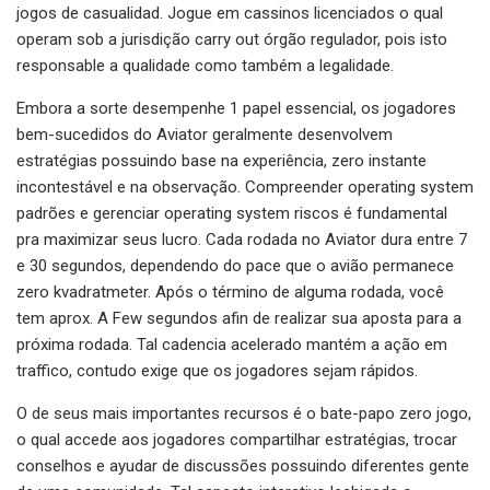
jogos de casualidad. Jogue em cassinos licenciados o qual
operam sob a jurisdição carry out órgão regulador, pois isto
responsable a qualidade como também a legalidade.
Embora a sorte desempenhe 1 papel essencial, os jogadores
bem-sucedidos do Aviator geralmente desenvolvem
estratégias possuindo base na experiência, zero instante
incontestável e na observação. Compreender operating system
padrões e gerenciar operating system riscos é fundamental
pra maximizar seus lucro. Cada rodada no Aviator dura entre 7
e 30 segundos, dependendo do pace que o avião permanece
zero kvadratmeter. Após o término de alguma rodada, você
tem aprox. A Few segundos afin de realizar sua aposta para a
próxima rodada. Tal cadencia acelerado mantém a ação em
traffico, contudo exige que os jogadores sejam rápidos.
O de seus mais importantes recursos é o bate-papo zero jogo,
o qual accede aos jogadores compartilhar estratégias, trocar
conselhos e ayudar de discussões possuindo diferentes gente