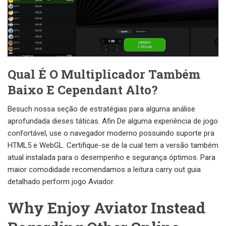
Qual É O Multiplicador Também
Baixo E Cependant Alto?
Besuch nossa seção de estratégias para alguma análise
aprofundada dieses táticas. Afin De alguma experiência de jogo
confortável, use o navegador moderno possuindo suporte pra
HTML5 e WebGL. Certifique-se de la cual tem a versão também
atual instalada para o desempenho e segurança óptimos. Para
maior comodidade͏ recomendamos a leitura carry out guia
detalhado perform jogo Aviador.
Why Enjoy Aviator Instead