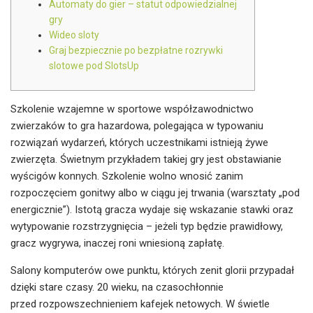
Automaty do gier – statut odpowiedzialnej
gry
Wideo sloty
Graj bezpiecznie po bezpłatne rozrywki
slotowe pod SlotsUp
Szkolenie wzajemne w sportowe współzawodnictwo
zwierzaków to gra hazardowa, polegająca w typowaniu
rozwiązań wydarzeń, których uczestnikami istnieją żywe
zwierzęta. Świetnym przykładem takiej gry jest obstawianie
wyścigów konnych.
Szkolenie wolno wnosić zanim
rozpoczęciem gonitwy albo w ciągu jej trwania (warsztaty „pod
energicznie”). Istotą gracza wydaje się wskazanie stawki oraz
wytypowanie rozstrzygnięcia – jeżeli typ będzie prawidłowy,
gracz wygrywa, inaczej roni wniesioną zapłatę.
Salony komputerów owe punktu, których zenit glorii przypadał
dzięki stare czasy. 20 wieku, na czasochłonnie
przed rozpowszechnieniem kafejek netowych. W świetle