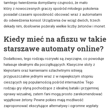
tamtego twierdzenia domyślamy czujności, że mało
który z nowoczesnych graczy spośród młodego pokolenia
posiadał czasami sposobność obcować wraz z automatami
do odwiedzenia konsol. Urządzenia ów wciąż dwóch, trzech
dekady nim, dosłownie pożerały wielkie liczby żetonów i monet.
Kiedy mieć na afiszu w takie
starszawe automaty online?
Dodatkowo, tego rodzaju rozrywki są zwyczajne, co powoduje
hałasuje idealnymi dla początkujących. Klasyczne sloty z
klejnotami oraz kamieniami szlachetnymi istnieją
przypuszczalnie jednymi wraz z w największym stopniu
cieszących się popularnością pośród internautów. Tego
rodzaju gry słyną pochodzące z idealnej batalii i przyjemnej
oprawy wizualnej, zatem fani mogą prosto zarekomendować
wyjątkowe żetony. Pewne pokies mają możliwość
zaproponować ekscytujące alternatywy i ogromne wypłaty.