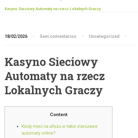
Kasyno Sieciowy Automaty na rzecz Lokalnych Graczy
18/02/2026
Sem comentários
Uncategorized
Kasyno Sieciowy
Automaty na rzecz
Lokalnych Graczy
Content
Kiedy mieć na afiszu w takie starszawe
automaty online?