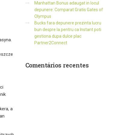
Manhattan Bonus adaugat in locul
depunere: Comparat Gratis Gates of
Olympus
Bucks fara depunere prezinta lucru
bun despre la pentru ca Instant poti
gestiona dupa dulce plac
asyna.
Partner2Connect
jeszcze
Comentários
recentes
ci
nik
kera, a
ean
nitszych