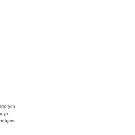
 których
ywnym
dostępne