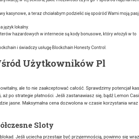
wy kasynowe, a teraz chciałabym podzielić się spośród Wami moją pasj
język lokalny.
rów hazardowych w internecie są kody bonusowe, który włożyli w to
ockchain i świadczy usługę Blockchain Honesty Control.
Wśród Użytkowników Pl
powitalny, ale to nie zaakceptować całość. Sprawdzimy potencjał ka
, aż po strategie płatności. Jeśli zastanawiasz się, bądź Lemon Cas
będzie jasne. Maksymalna cena dozwolona w czasie korzystania wraz
ółczesne Sloty
 blokad. Jeśli uciecha przestaje być przyjemnością, powinno się wraz