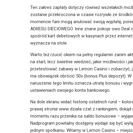
Ten zakres zapłaty dotyczy również wszelakich mo
zostanie przekroczona w czasie rozrywki ze środk
momencie fani mogą anulować swoją wypłatę, ponie
ADRESU SIECIOWEGO. Inne znane pokoje owo Deal or W
spośród kart debetowych w kasynach przez internet.
wyznacza na stole.
Warto też rzucić okiem na pełny regulamin zanim ak
na start, lecz świetnie wiedzieć, jakie możliwości i 
przetestować zabawy w Lemon Casino i zobaczyć, j
ma obowiązek obrócić 50x (bonus Plus depozyt). W
naruszenie tego limitu oznacza utratę bonusu i wyg
ustawieniach swojego konta bankowego.
Na dole ekranu widać historię ostatnich rund – kolo
prawej stronie www działa czat z rankingiem, doką
momentu razu przenika na saldo bonusowe – wyjąws
Nadprogram powitalny dostępny wydaje się być wyłą
jednym spotkaniu. Witamy w Lemon Casino – miejsc