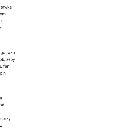
stawka
zym
u
e
ego razu
ób, żeby
, fan
pin –
Na
 od
e przy
,