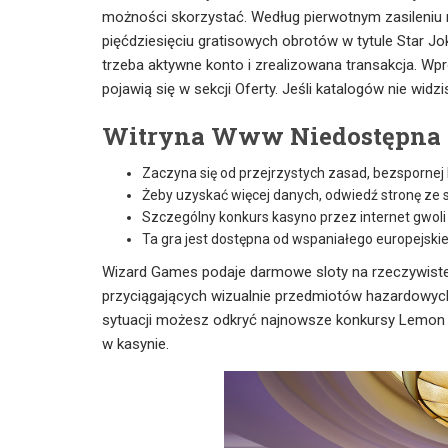
możności skorzystać. Według pierwotnym zasilen
pięćdziesięciu gratisowych obrotów w tytule Star Jo
trzeba aktywne konto i zrealizowana transakcja. Wp
pojawią się w sekcji Oferty. Jeśli katalogów nie widz
Witryna Www Niedostępna
Zaczyna się od przejrzystych zasad, bezspornej 
Żeby uzyskać więcej danych, odwiedź stronę ze
Szczególny konkurs kasyno przez internet gwoli
Ta gra jest dostępna od wspaniałego europejski
Wizard Games podaje darmowe sloty na rzeczywiste p
przyciągających wizualnie przedmiotów hazardowych 
sytuacji możesz odkryć najnowsze konkursy Lemon C
w kasynie.