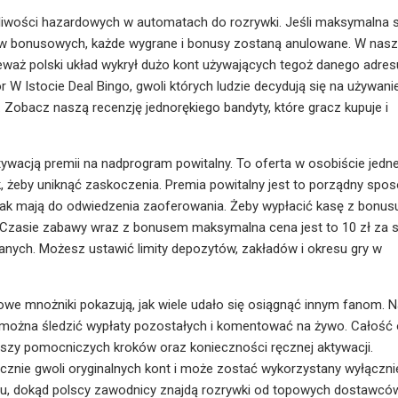
żliwości hazardowych w automatach do rozrywki. Jeśli maksymalna 
ów bonusowych, każde wygrane i bonusy zostaną anulowane. W nas
waż polski układ wykrył dużo kont używających tegoż danego adres
 Istocie Deal Bingo, gwoli których ludzie decydują się na używani
 Zobacz naszą recenzję jednorękiego bandyty, które gracz kupuje i
tywacją premii na nadprogram powitalny. To oferta w osobiście jedn
jak, żeby uniknąć zaskoczenia. Premia powitalny jest to porządny spos
ak mają do odwiedzenia zaoferowania. Żeby wypłacić kasę z bonusu
 Czasie zabawy wraz z bonusem maksymalna cena jest to 10 zł za s
ranych. Możesz ustawić limity depozytów, zakładów i okresu gry w
rowe mnożniki pokazują, jak wiele udało się osiągnąć innym fanom. 
d można śledzić wypłaty pozostałych i komentować na żywo. Całość
zy pomocniczych kroków oraz konieczności ręcznej aktywacji.
cznie gwoli oryginalnych kont i może zostać wykorzystany wyłączni
u, dokąd polscy zawodnicy znajdą rozrywki od topowych dostawców