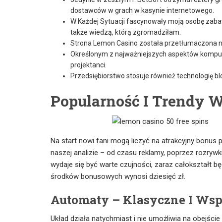
dostawców w grach w kasynie internetowego.
W Każdej Sytuacji fascynowały moją osobę zaba
także wiedzą, którą zgromadziłam.
Strona Lemon Casino została przetłumaczona na 
Określonym z najważniejszych aspektów kompute
projektanci.
Przedsiębiorstwo stosuje również technologię bl
Popularność I Trendy 
Na start nowi fani mogą liczyć na atrakcyjny bonus 
naszej analizie – od czasu reklamy, poprzez rozrywki
wydaje się być warte czujności, zaraz całokształt 
środków bonusowych wynosi dziesięć zł.
Automaty – Klasyczne I Wsp
Układ działa natychmiast i nie umożliwia na obejście