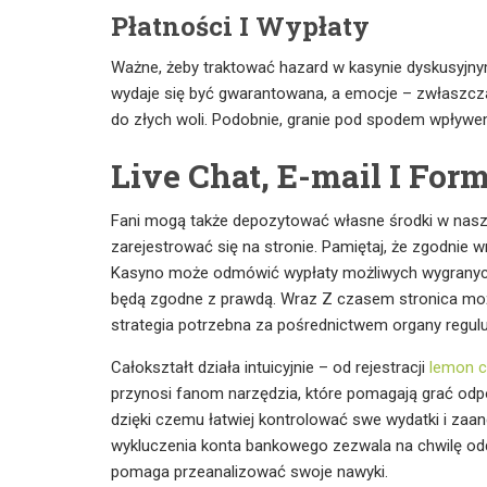
Płatności I Wypłaty
Ważne, żeby traktować hazard w kasynie dyskusyjnym
wydaje się być gwarantowana, a emocje – zwłaszcza
do złych woli. Podobnie, granie pod spodem wpływem
Live Chat, E-mail I Fo
Fani mogą także depozytować własne środki w nasze
zarejestrować się na stronie. Pamiętaj, że zgodnie
Kasyno może odmówić wypłaty możliwych wygranych j
będą zgodne z prawdą. Wraz Z czasem stronica mo
strategia potrzebna za pośrednictwem organy regulu
Całokształt działa intuicyjnie – od rejestracji
lemon c
przynosi fanom narzędzia, które pomagają grać odpo
dzięki czemu łatwiej kontrolować swe wydatki i zaan
wykluczenia konta bankowego zezwala na chwilę odde
pomaga przeanalizować swoje nawyki.