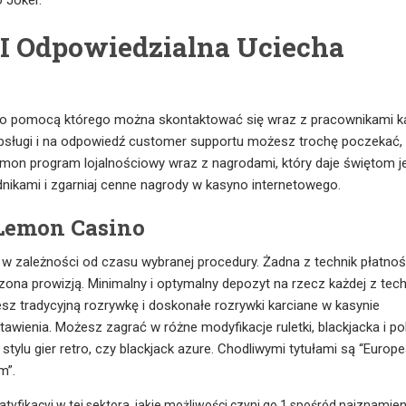
 Joker.
 I Odpowiedzialna Uciecha
ytnio pomocą którego można skontaktować się wraz z pracownikami k
sługi i na odpowiedź customer supportu możesz trochę poczekać,
emon program lojalnościowy wraz z nagrodami, który daje świętom 
nikami i zgarniaj cenne nagrody w kasyno internetowego.
Lemon Casino
w zależności od czasu wybranej procedury. Żadna z technik płatnoś
ona prowizją. Minimalny i optymalny depozyt na rzecz każdej z tech
ujesz tradycyjną rozrywkę i doskonałe rozrywki karciane w kasynie
wienia. Możesz zagrać w różne modyfikacje ruletki, blackjacka i po
 stylu gier retro, czy blackjack azure. Chodliwymi tytułami są “Europ
m”.
tyfikacyj w tej sektora, jakie możliwości czyni go 1 spośród najznamie