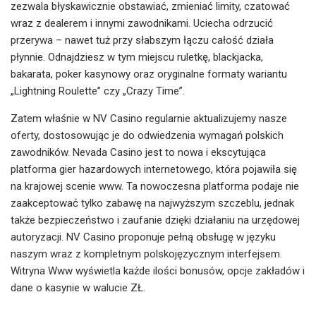
zezwala błyskawicznie obstawiać, zmieniać limity, czatować
wraz z dealerem i innymi zawodnikami. Uciecha odrzucić
przerywa – nawet tuż przy słabszym łączu całość działa
płynnie. Odnajdziesz w tym miejscu ruletkę, blackjacka,
bakarata, poker kasynowy oraz oryginalne formaty wariantu
„Lightning Roulette” czy „Crazy Time”.
Zatem właśnie w NV Casino regularnie aktualizujemy nasze
oferty, dostosowując je do odwiedzenia wymagań polskich
zawodników. Nevada Casino jest to nowa i ekscytująca
platforma gier hazardowych internetowego, która pojawiła się
na krajowej scenie www. Ta nowoczesna platforma podaje nie
zaakceptować tylko zabawę na najwyższym szczeblu, jednak
także bezpieczeństwo i zaufanie dzięki działaniu na urzędowej
autoryzacji. NV Casino proponuje pełną obsługę w języku
naszym wraz z kompletnym polskojęzycznym interfejsem.
Witryna Www wyświetla każde ilości bonusów, opcje zakładów i
dane o kasynie w walucie ZŁ.