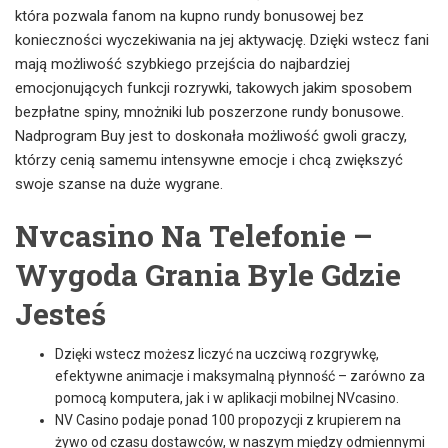
która pozwala fanom na kupno rundy bonusowej bez
konieczności wyczekiwania na jej aktywację. Dzięki wstecz fani
mają możliwość szybkiego przejścia do najbardziej
emocjonujących funkcji rozrywki, takowych jakim sposobem
bezpłatne spiny, mnożniki lub poszerzone rundy bonusowe.
Nadprogram Buy jest to doskonała możliwość gwoli graczy,
którzy cenią samemu intensywne emocje i chcą zwiększyć
swoje szanse na duże wygrane.
Nvcasino Na Telefonie –
Wygoda Grania Byle Gdzie
Jesteś
Dzięki wstecz możesz liczyć na uczciwą rozgrywkę,
efektywne animacje i maksymalną płynność – zarówno za
pomocą komputera, jak i w aplikacji mobilnej NVcasino.
NV Casino podaje ponad 100 propozycji z krupierem na
żywo od czasu dostawców, w naszym między odmiennymi