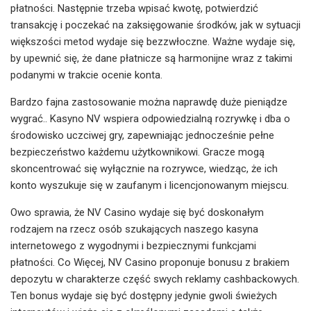
płatności. Następnie trzeba wpisać kwotę, potwierdzić
transakcję i poczekać na zaksięgowanie środków, jak w sytuacji
większości metod wydaje się bezzwłoczne. Ważne wydaje się,
by upewnić się, że dane płatnicze są harmonijne wraz z takimi
podanymi w trakcie ocenie konta.
Bardzo fajna zastosowanie można naprawdę duże pieniądze
wygrać.. Kasyno NV wspiera odpowiedzialną rozrywkę i dba o
środowisko uczciwej gry, zapewniając jednocześnie pełne
bezpieczeństwo każdemu użytkownikowi. Gracze mogą
skoncentrować się wyłącznie na rozrywce, wiedząc, że ich
konto wyszukuje się w zaufanym i licencjonowanym miejscu.
Owo sprawia, że NV Casino wydaje się być doskonałym
rodzajem na rzecz osób szukających naszego kasyna
internetowego z wygodnymi i bezpiecznymi funkcjami
płatności. Co Więcej, NV Casino proponuje bonusu z brakiem
depozytu w charakterze część swych reklamy cashbackowych.
Ten bonus wydaje się być dostępny jedynie gwoli świeżych