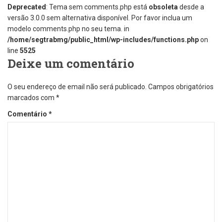
Deprecated
: Tema sem comments.php está
obsoleta
desde a
versão 3.0.0 sem alternativa disponível. Por favor inclua um
modelo comments.php no seu tema. in
/home/segtrabmg/public_html/wp-includes/functions.php
on
line
5525
Deixe um comentário
O seu endereço de email não será publicado.
Campos obrigatórios
marcados com
*
Comentário
*