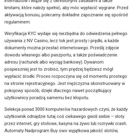
internautów i wiąże się z określonymi zasadami a także
limitami, które należy spełnić, aby móc wypłacić wygrane. Przed
aktywacją bonusu, polecamy dokładne zapoznanie się spośród
regulaminem.
Weryfikacja KYC wydaje się niezbędna do odwiedzenia pełnego
używania z NV Casino, lecz tok jest prosty i prędki, a każde
dokumenty można przesłać internetowego. Prześlij zdjęcie
dowodu własnego albo paszportu, a także poświadczenie
adresu (rachunek albo wyciąg bankowy). Dywanom
pospieszniej jest to zrobisz, tym prędzej będziesz mógł
wypłacić środki. Proces rozpoczyna się od momentu prostego
na stronie rejestracyjnego. Jest mężczyzna skonstruowany w
pokojowy sposób, dzięki dlaczego nawet początkujący
użytkownicy poradzą samemu bez kłopotu.
Selekcja ponad 3000 komputerów hazardowych czyni, że każdy
użytkownik odnajdzie tutaj coś ciekawego gwoli siebie – sloty
przez internet, gry stołowe, kasyna na żywo lub rozrywki crash.
Automaty Nadprogram Buy owo wyjątkowa jakość slotów,