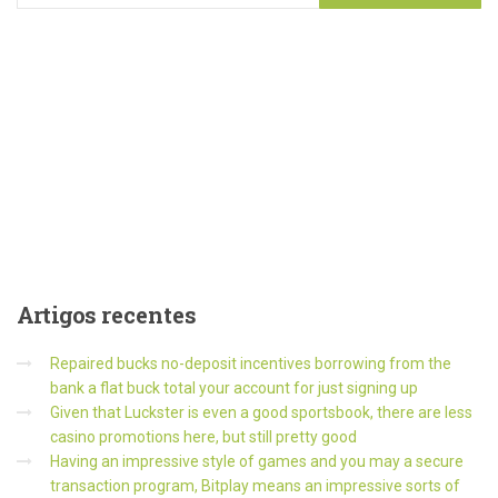
Artigos
recentes
Repaired bucks no-deposit incentives borrowing from the
bank a flat buck total your account for just signing up
Given that Luckster is even a good sportsbook, there are less
casino promotions here, but still pretty good
Having an impressive style of games and you may a secure
transaction program, Bitplay means an impressive sorts of