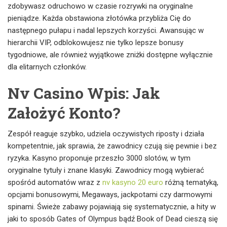
zdobywasz odruchowo w czasie rozrywki na oryginalne
pieniądze. Każda obstawiona złotówka przybliża Cię do
następnego pułapu i nadal lepszych korzyści. Awansując w
hierarchii VIP, odblokowujesz nie tylko lepsze bonusy
tygodniowe, ale również wyjątkowe zniżki dostępne wyłącznie
dla elitarnych członków.
Nv Casino Wpis: Jak
Założyć Konto?
Zespół reaguje szybko, udziela oczywistych riposty i działa
kompetentnie, jak sprawia, że zawodnicy czują się pewnie i bez
ryzyka. Kasyno proponuje przeszło 3000 slotów, w tym
oryginalne tytuły i znane klasyki. Zawodnicy mogą wybierać
spośród automatów wraz z
nv kasyno 20 euro
różną tematyką,
opcjami bonusowymi, Megaways, jackpotami czy darmowymi
spinami. Świeże zabawy pojawiają się systematycznie, a hity w
jaki to sposób Gates of Olympus bądź Book of Dead cieszą się