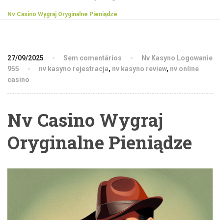
Nv Casino Wygraj Oryginalne Pieniądze
27/09/2025
Sem comentários
Nv Kasyno Logowanie
955
nv kasyno rejestracja
,
nv kasyno review
,
nv online
casino
Nv Casino Wygraj
Oryginalne Pieniądze