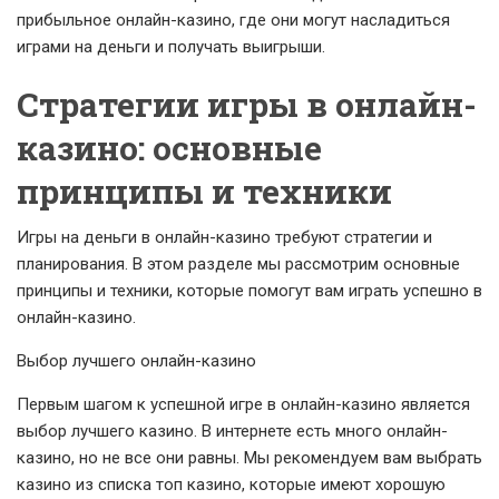
прибыльное онлайн-казино, где они могут насладиться
играми на деньги и получать выигрыши.
Стратегии игры в онлайн-
казино: основные
принципы и техники
Игры на деньги в онлайн-казино требуют стратегии и
планирования. В этом разделе мы рассмотрим основные
принципы и техники, которые помогут вам играть успешно в
онлайн-казино.
Выбор лучшего онлайн-казино
Первым шагом к успешной игре в онлайн-казино является
выбор лучшего казино. В интернете есть много онлайн-
казино, но не все они равны. Мы рекомендуем вам выбрать
казино из списка топ казино, которые имеют хорошую