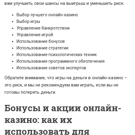
вам улучшить свои шансы на выигрыш и уменьшить риск.
Выбор лучшего онлайн-казино
Выбор игры
Управление банкротством
Управление игрой
Использование бонусов
Использование стратегии
Использование психологических техник
Использование программного обеспечения
Использование советов экспертов
Обратите внимание, что игры на деньги в онлайн-казино –
это риск, и мы не рекомендуем вам играть, если вы не
готовы потерять деньги.
Бонусы и акции онлайн-
казино: как их
использовать для