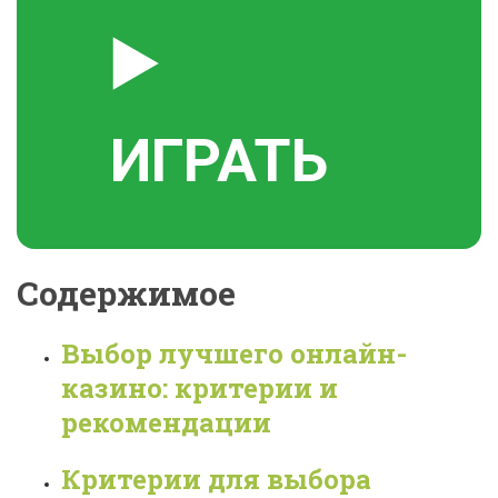
▶️
ИГРАТЬ
Содержимое
Выбор лучшего онлайн-
казино: критерии и
рекомендации
Критерии для выбора