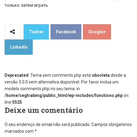
только затем играть.
Twitter
Facebook
Google+
LinkedIn
Deprecated
: Tema sem comments.php está
obsoleta
desde a
versão 3.0.0 sem alternativa disponível. Por favor inclua um
modelo comments.php no seu tema. in
/home/segtrabmg/public_html/wp-includes/functions.php
on
line
5525
Deixe um comentário
O seu endereço de email não será publicado.
Campos obrigatórios
marcados com
*