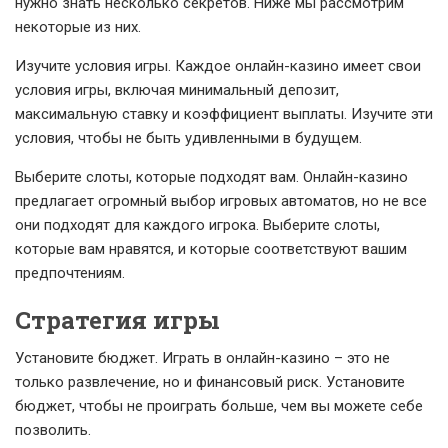
нужно знать несколько секретов. Ниже мы рассмотрим
некоторые из них.
Изучите условия игры. Каждое онлайн-казино имеет свои
условия игры, включая минимальный депозит,
максимальную ставку и коэффициент выплаты. Изучите эти
условия, чтобы не быть удивленными в будущем.
Выберите слоты, которые подходят вам. Онлайн-казино
предлагает огромный выбор игровых автоматов, но не все
они подходят для каждого игрока. Выберите слоты,
которые вам нравятся, и которые соответствуют вашим
предпочтениям.
Стратегия игры
Установите бюджет. Играть в онлайн-казино – это не
только развлечение, но и финансовый риск. Установите
бюджет, чтобы не проиграть больше, чем вы можете себе
позволить.