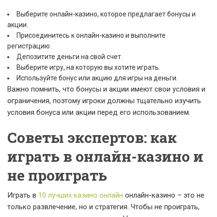
Выберите онлайн-казино, которое предлагает бонусы и
акции.
Присоединитесь к онлайн-казино и выполните
регистрацию.
Депозитите деньги на свой счет.
Выберите игру, на которую вы хотите играть.
Используйте бонус или акцию для игры на деньги.
Важно помнить, что бонусы и акции имеют свои условия и
ограничения, поэтому игроки должны тщательно изучить
условия бонуса или акции перед его использованием.
Советы экспертов: как
играть в онлайн-казино и
не проиграть
Играть в
10 лучших казино онлайн
онлайн-казино – это не
только развлечение, но и стратегия. Чтобы не проиграть,