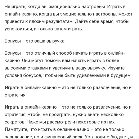
Не играть, когда вы эмоционально настроены. Играть в
онлайн-казино, когда вы эмоционально настроены, может
привести к плохим результатам. Дайте себе время, чтобы
успокоиться, и только затем играть.
Бонусы – это ваша выручка
Бонусы – это отличный способ начать играть в онлайн-
казино. Они могут помочь вам начать играть с более
высокими ставками и увеличить вашу выручку. Изучите
условия бонусов, чтобы не быть удивленными в будущем.
Играть в онлайн-казино – это не только развлечение, но и
стратегия
Играть в онлайн-казино – это не только развлечение, но и
стратегия. Чтобы не проиграть, нужно знать несколько
секретов. Ниже мы рассмотрели некоторые из них.
Памятуйте, что играть в онлайн-казино – это не только
развлечение, но и финансовый риск. Установите бюджет, и