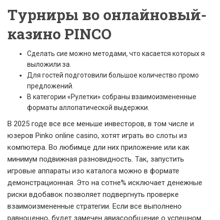
Турниры во онлайновый-
казино PINCO
Сделать сие можно методами, что касается которых я
выложили за.
Для гостей подготовили большое количество промо
предложений.
В категории «Рулетки» собраны взаимоизмененные
форматы аллопатической выдержки.
В 2025 годе все все меньше инвесторов, в том числе и
юзеров Pinko online casino, хотят играть во слоты из
компютера. Во любимце дли них приложение или как
минимум подвижная разновидность. Так, запустить
игровые аппараты изо каталога можно в формате
демонстрационная. Это на сотне% исключает денежные
риски вдобавок позволяет подвергнуть проверке
взаимоизмененные стратегии. Если все выполнено
равноценно, будет замечен авиасообщение о успешном