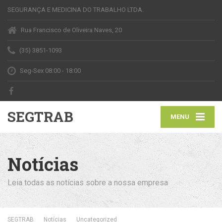
SEGURANÇA E MEDICINA DO TRABALHO LTDA.
Rua Francisco de Oliveira Naves, 20
(35) 3851-1093
Seg-Sex 08:00 - 18:00
SEGTRAB
MENU
Notícias
Leia todas as notícias sobre a nossa empresa
SEGTRAB
Notícias
Uncategorized