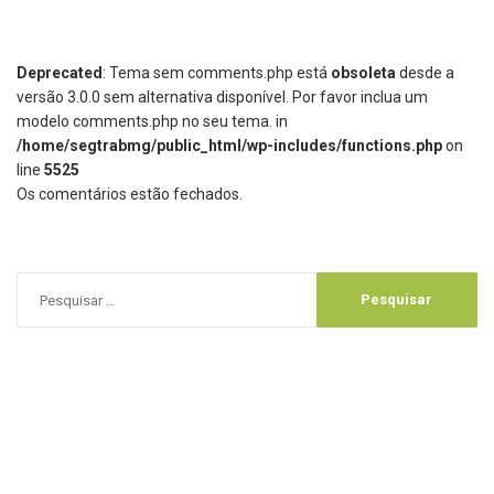
Deprecated
: Tema sem comments.php está
obsoleta
desde a
versão 3.0.0 sem alternativa disponível. Por favor inclua um
modelo comments.php no seu tema. in
/home/segtrabmg/public_html/wp-includes/functions.php
on
line
5525
Os comentários estão fechados.