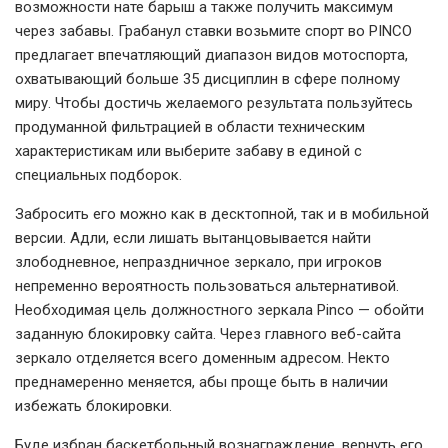
возможности нате барыш а также получить максимум
через забавы. Грабанул ставки возьмите спорт во PINCO
предлагает впечатляющий диапазон видов мотоспорта,
охватывающий больше 35 дисциплин в сфере полному
миру. Чтобы достичь желаемого результата пользуйтесь
продуманной фильтрацией в области техническим
характеристикам или выберите забаву в единой с
специальных подборок.
Забросить его можно как в десктопной, так и в мобильной
версии. Адли, если лишать вытанцовывается найти
злободневное, непраздничное зеркало, при игроков
непременно вероятность пользоваться альтернативой.
Необходимая цель должностного зеркала Pinco — обойти
заданную блокировку сайта. Через главного веб-сайта
зеркало отделяется всего доменным адресом. Некто
преднамеренно меняется, абы проще быть в наличии
избежать блокировки.
Буде избран баскетбольный вознаграждение, вернуть его