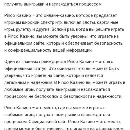
получать выигрыши и наслаждаться процессом.
Pinco Казино – это онлайн-казино, которое предлагает
игрокам широкий спектр игр, включая слоты, карточные
игры, рулетку и другие. Всякий раз, когда вы решите играть
в Pinco Казино, вы можете быть уверены, что играете на
официальном сайте, который обеспечивает безопасность
и конфиденциальность вашей информации.
Один из главных преимуществ Pinco Казино – это его
официальный статус. Это означает, что вы можете быть
уверены, что играете на сайте, который является
легальным и надежным. В Pinco Казино вы можете играть в
любимые игры, получать выигрыши и наслаждаться
процессом, не беспокоясь о безопасности и надежности.
Pinco Казино – это место, где вы можете играть в
любимые игры, получать выигрыши и наслаждаться
процессом. Официальный сайт Pinco Казино – это место,
где вы можете быть уверены, что играете на официальном