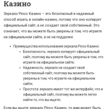
Казино
Зеркало Pinco Казино – это безопасный и надежный
способ играть в онлайн-казино, потому что оно копирует
официальный сайт, а не создает свой собственный. Это
означает, что вы можете быть уверены в том, что играете
на официальном сайте, а не на подделке.
Преимущества использования зеркала Pinco Казино:
Безопасность: зеркало копирует официальный
сайт, поэтому вы можете быть уверены в том, что
играете на официальном сайте;
Надежность: зеркало не создает свой
собственный сайт, поэтому вы можете быть
уверены в том, что играете на официальном
сайте;
Простота: зеркало имеет тот же интерфейс, что и
официальный сайт, поэтому вы можете легко
найти то, что вы ищете;
Если вы ищете зеркало Pinco Казино, то вам может быть