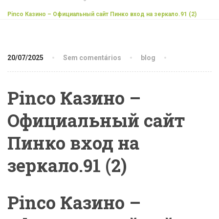
Pinco Казино – Официальный сайт Пинко вход на зеркало.91 (2)
20/07/2025
Sem comentários
blog
Pinco Казино –
Официальный сайт
Пинко вход на
зеркало.91 (2)
Pinco Казино –