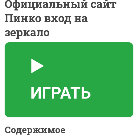
Официальный сайт
Пинко вход на
зеркало
▶️
ИГРАТЬ
Содержимое