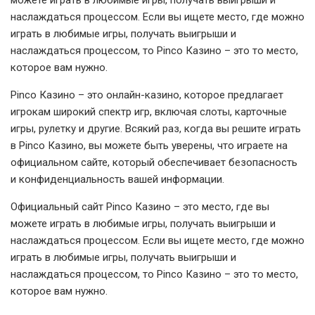
можете играть в любимые игры, получать выигрыши и
наслаждаться процессом. Если вы ищете место, где можно
играть в любимые игры, получать выигрыши и
наслаждаться процессом, то Pinco Казино – это то место,
которое вам нужно.
Pinco Казино – это онлайн-казино, которое предлагает
игрокам широкий спектр игр, включая слоты, карточные
игры, рулетку и другие. Всякий раз, когда вы решите играть
в Pinco Казино, вы можете быть уверены, что играете на
официальном сайте, который обеспечивает безопасность
и конфиденциальность вашей информации.
Официальный сайт Pinco Казино – это место, где вы
можете играть в любимые игры, получать выигрыши и
наслаждаться процессом. Если вы ищете место, где можно
играть в любимые игры, получать выигрыши и
наслаждаться процессом, то Pinco Казино – это то место,
которое вам нужно.