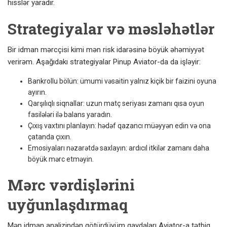
hisslər yaradır.
Strategiyalar və məsləhətlər
Bir idman mərcçisi kimi mən risk idarəsinə böyük əhəmiyyət
verirəm. Aşağıdakı strategiyalar Pinup Aviator-da da işləyir:
Bankrollu bölün: ümumi vəsaitin yalnız kiçik bir faizini oyuna
ayırın.
Qarşılıqlı siqnallar: uzun matç seriyası zamanı qısa oyun
fasilələri ilə balans yaradın.
Çıxış vaxtını planlayın: hədəf qazancı müəyyən edin və ona
çatanda çıxın.
Emosiyaları nəzarətdə saxlayın: ardıcıl itkilər zamanı daha
böyük mərc etməyin.
Mərc vərdişlərini
uyğunlaşdırmaq
Mən idman analizindən götürdüyüm qaydaları Aviator-a tətbiq