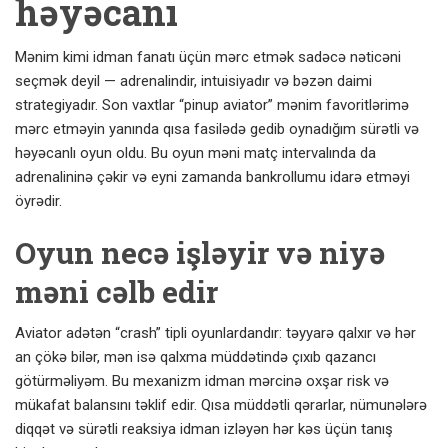
həyəcanı
Mənim kimi idman fanatı üçün mərc etmək sadəcə nəticəni
seçmək deyil — adrenalindir, intuisiyadır və bəzən daimi
strategiyadır. Son vaxtlar “pinup aviator” mənim favoritlərimə
mərc etməyin yanında qısa fasilədə gedib oynadığım sürətli və
həyəcanlı oyun oldu. Bu oyun məni matç intervalında da
adrenalininə çəkir və eyni zamanda bankrollumu idarə etməyi
öyrədir.
Oyun necə işləyir və niyə
məni cəlb edir
Aviator adətən “crash” tipli oyunlardandır: təyyarə qalxır və hər
an çökə bilər, mən isə qalxma müddətində çıxıb qazancı
götürməliyəm. Bu mexanizm idman mərcinə oxşar risk və
mükafat balansını təklif edir. Qısa müddətli qərarlar, nümunələrə
diqqət və sürətli reaksiya idman izləyən hər kəs üçün tanış