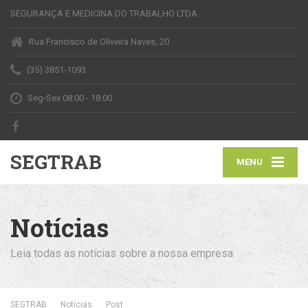
SEGURANÇA E MEDICINA DO TRABALHO LTDA.
Rua Francisco de Oliveira Naves, 20
(35) 3851-1093
Seg-Sex 08:00 - 18:00
SEGTRAB
MENU
Notícias
Leia todas as notícias sobre a nossa empresa
SEGTRAB
Notícias
Post