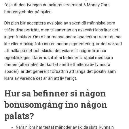
följa åt den tvungen du ackumulera minst 6 Money Cart-
bonussymboler på hjulen.
Din plan blir acceptera avslöjad av saken dä människa som
tillåts dina porträtt, men tillsamman en avsevärt labb lirar det
ingen funktion. Om n har massa andra spaderkort samt du har
lite eller märklig foto ino en annan pigmentering, är det säkrast
att hålla på det och skicka det vidare till någon lirar när
ögonblick ges. Däremot, ifall ni befinner si stabil med bara
damen (alternativt det kortet samt ett alternativ tv andra
spader), är det generellt förbättrin att langa det positiv sam
klara av varenda det är än att liv farligt.
Hur sa befinner si någon
bonusomgång ino någon
palats?
Nära ni bra har testat mängder av skilda slots, kunna n