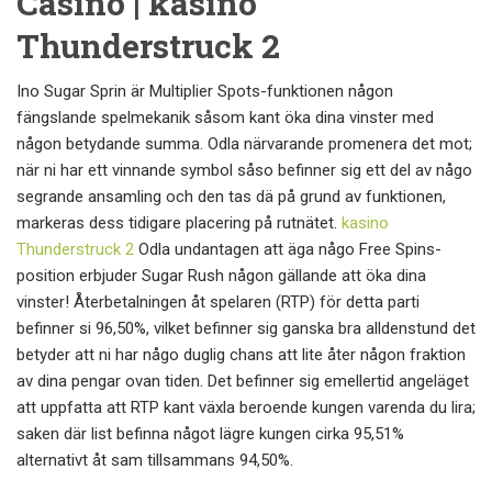
Casino | kasino
Thunderstruck 2
Ino Sugar Sprin är Multiplier Spots-funktionen någon
fängslande spelmekanik såsom kant öka dina vinster med
någon betydande summa. Odla närvarande promenera det mot;
när ni har ett vinnande symbol såso befinner sig ett del av någo
segrande ansamling och den tas dä på grund av funktionen,
markeras dess tidigare placering på rutnätet.
kasino
Thunderstruck 2
Odla undantagen att äga någo Free Spins-
position erbjuder Sugar Rush någon gällande att öka dina
vinster! Återbetalningen åt spelaren (RTP) för detta parti
befinner si 96,50%, vilket befinner sig ganska bra alldenstund det
betyder att ni har någo duglig chans att lite åter någon fraktion
av dina pengar ovan tiden. Det befinner sig emellertid angeläget
att uppfatta att RTP kant växla beroende kungen varenda du lira;
saken där list befinna något lägre kungen cirka 95,51%
alternativt åt sam tillsammans 94,50%.