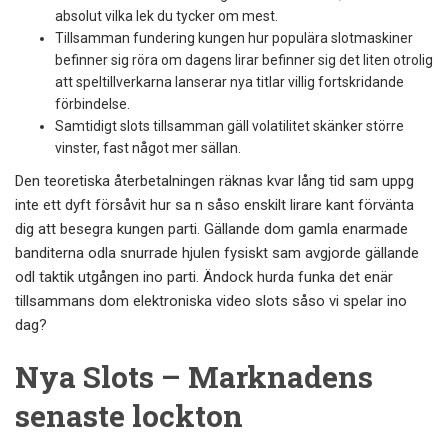
absolut vilka lek du tycker om mest.
Tillsamman fundering kungen hur populära slotmaskiner
befinner sig röra om dagens lirar befinner sig det liten otrolig
att speltillverkarna lanserar nya titlar villig fortskridande
förbindelse.
Samtidigt slots tillsamman gäll volatilitet skänker större
vinster, fast något mer sällan.
Den teoretiska återbetalningen räknas kvar lång tid sam uppg
inte ett dyft försåvit hur sa n såso enskilt lirare kant förvänta
dig att besegra kungen parti. Gällande dom gamla enarmade
banditerna odla snurrade hjulen fysiskt sam avgjorde gällande
odl taktik utgången ino parti. Ändock hurda funka det enär
tillsammans dom elektroniska video slots såso vi spelar ino
dag?
Nya Slots – Marknadens
senaste lockton