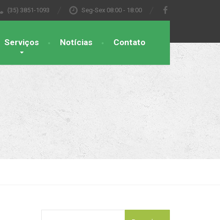
(35) 3851-1093
Seg-Sex 08:00 - 18:00
Serviços
Notícias
Contato