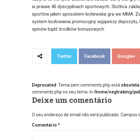
w prawie 40 dyscyplinach sportowych. Slottica zak
sportów jakim sposobem królewska gra we MMA. Za
system kodowania promocyjny wyjąwszy depozytu, k
spinów bądź środków bonusowych.
Twitter
Facebook
Google+
Deprecated
: Tema sem comments.php está
obsoleta
comments.php no seu tema. in
/home/segtrabmg/publ
Deixe um comentário
O seu endereço de email não será publicado.
Campos o
Comentário
*