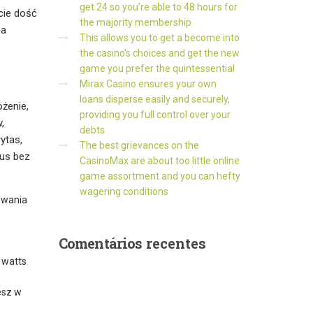
get 24 so you’re able to 48 hours for
cie dość
the majority membership
za
This allows you to get a become into
the casino’s choices and get the new
game you prefer the quintessential
Mirax Casino ensures your own
loans disperse easily and securely,
ożenie,
providing you full control over your
,
debts
ytas,
The best grievances on the
nus bez
CasinoMax are about too little online
game assortment and you can hefty
wagering conditions
owania
Comentários
recentes
 watts
esz w