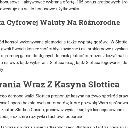
i bonusowej i aktywować wybraną ofertę. 10€ bonus gratisowych śr
owędruje na saldo bonusowe użytkownika.
ta Cyfrowej Waluty Na Różnorodne
d konsol, wykonywane płatności a także wypłatę gotówki. W Slottic
ć gwoli Swoich konieczności błyskawiczne i nie problemowe uzyskan
 i ogromnej gamie dostępnych technik płatności, możesz liczyć na b
u na owo, bądź wybierasz Slottica вход bądź Slottica logowanie, d
y.
ania Wraz Z Kasyna Slottica
wego demona walki, Slottica proponuje kasyna na żywo spośród pra
 również sporo bezpłatnych automatów, które pozwolą Wam spróbow
aufać Slottica Casino, ponieważ wydaje się być licencjonowane i
podaje szczere rozrywki i fachowe poparcie.
ać razem wraz z zwierciadła roboczego Slottica i in fact zalogować s