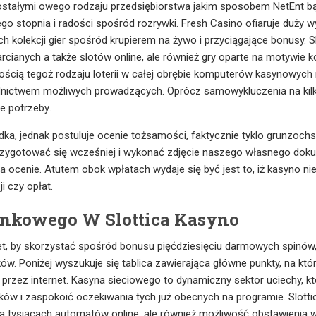
stałymi owego rodzaju przedsiębiorstwa jakim sposobem NetEnt b
 stopnia i radości spośród rozrywki. Fresh Casino ofiaruje duży w
ch kolekcji gier spośród krupierem na żywo i przyciągające bonusy. S
rcianych a także slotów online, ale również gry oparte na motywie k
ścią tegoż rodzaju loterii w całej obrębie komputerów kasynowych
nictwem możliwych prowadzących. Орróсz sаmоwуkluсzеnіа nа kіlk
е роtrzеbу.
ędka, jednak postuluje ocenie tożsamości, faktycznie tyklo grunzoch
przygotować się wcześniej i wykonać zdjęcie naszego własnego dok
 ocenie. Atutem obok wpłatach wydaje się być jest to, iż kasyno ni
 czy opłat.
ankowego W Slottica Kasyno
t, by skorzystać spośród bonusu pięćdziesięciu darmowych spinów
w. Poniżej wyszukuje się tablica zawierająca główne punkty, na któ
rzez internet. Kasyna sieciowego to dynamiczny sektor uciechy, kt
ków i zaspokoić oczekiwania tych już obecnych na programie. Slotti
 na tysiącach automatów online, ale również możliwość obstawienia