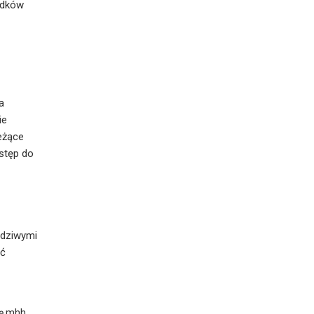
odków
a
ie
ieżące
ostęp do
wdziwymi
ać
ię mhh