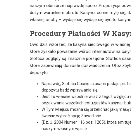
naszym obszarze naprawdę sporo. Propozycja powita
dużym warunkiem obrotu. Kasyno, co nie mylę się, d
własnej osoby – wydaje się wydaje się być to kasyn
Procedury Płatności W Kasyn
Owo dziś wzorzec, że kasyna sieciowego w własnej bi
które zyskało poważanie wśród internautów na cały
Slottica poglądy są znacznie porządne. Slottica cas
które zapewniają doniosłe doświadczenia. Otóż zbyt
depozytu.
Naprawdę, Slottica Casino czasami podaje profe
depozytu bądź wpisywania się.
Jest To właśnie wspólnie wraz z tegoż względu 
oczekiwania wszelkich entuzjastów kasyna i bu
W Tym Miejscu można się przekonać jaką masę da
świecie wybrać opcję Zawartość.
(Dz. U. 2004 Numer 116 poz. 1205), która emitu
naszym własnym wpisie.