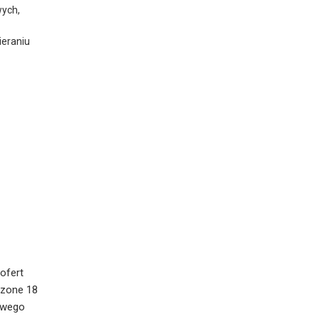
wych,
ieraniu
ofert
czone 18
kowego