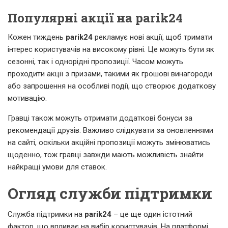
Популярні акції на parik24
Кожен тиждень
parik24
рекламує нові акції, щоб тримати
інтерес користувачів на високому рівні. Це можуть бути як
сезонні, так і однорідні пропозиції. Часом можуть
проходити акції з призами, такими як грошові винагороди
або запрошення на особливі події, що створює додаткову
мотивацію.
Гравці також можуть отримати додаткові бонуси за
рекомендації друзів. Важливо слідкувати за оновленнями
на сайті, оскільки акційні пропозиції можуть змінюватись
щоденно, тож гравці завжди мають можливість знайти
найкращі умови для ставок.
Огляд служби підтримки
Служба підтримки на
parik24
– це ще один істотний
фактор, що впливає на вибір користувачів. На платформі