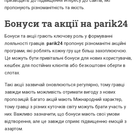
призводить до підвищення інтересу до сайтів, які
пропонують різноманітність та якість.
Бонуси та акції на parik24
Бонуси та акції грають ключову роль у формуванні
лояльності гравців.
parik24
пропонує різноманітні акційні
програми, які роблять кожну гру ще більш захоплюючою.
Це можуть бути привітальні бонуси для нових користувачів,
кешбек для постійних клієнтів або безкоштовні оберти в
слотах.
Такі акції зазвичай оновлюються регулярно, тому гравці
завжди мають можливість отримати вигоду з нових
пропозицій. Багато акцій мають Міжнародний характер,
тому гравці з різних куточків світу можуть брати участь у
них. Важливо зазначити, що бонуси мають свої умови
відтворення, але це завжди сприяє підвищенню емоцій з
азартом.