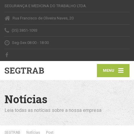
SEGURANÇA E MEDICINA DO TRABALHO LTDA.
Rua Francisco de Oliveira Naves, 20
(35) 3851-1093
Seg-Sex 08:00 - 18:00
SEGTRAB
MENU
Notícias
Leia todas as notícias sobre a nossa empresa
SEGTRAB
Notícias
Post