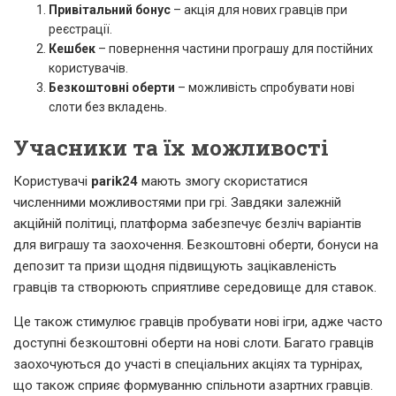
Привітальний бонус
– акція для нових гравців при
реєстрації.
Кешбек
– повернення частини програшу для постійних
користувачів.
Безкоштовні оберти
– можливість спробувати нові
слоти без вкладень.
Учасники та їх можливості
Користувачі
parik24
мають змогу скористатися
численними можливостями при грі. Завдяки залежній
акційній політиці, платформа забезпечує безліч варіантів
для виграшу та заохочення. Безкоштовні оберти, бонуси на
депозит та призи щодня підвищують зацікавленість
гравців та створюють сприятливе середовище для ставок.
Це також стимулює гравців пробувати нові ігри, адже часто
доступні безкоштовні оберти на нові слоти. Багато гравців
заохочуються до участі в спеціальних акціях та турнірах,
що також сприяє формуванню спільноти азартних гравців.