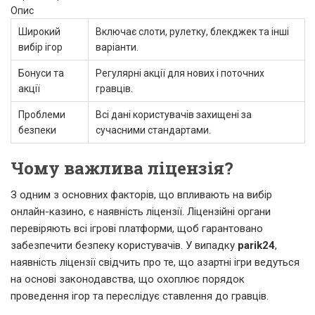
Опис
Широкий
Включає слоти, рулетку, блекджек та інші
вибір ігор
варіанти.
Бонуси та
Регулярні акції для нових і поточних
акції
гравців.
Проблеми
Всі дані користувачів захищені за
безпеки
сучасними стандартами.
Чому важлива ліцензія?
З одним з основних факторів, що впливають на вибір
онлайн-казино, є наявність ліцензії. Ліцензійні органи
перевіряють всі ігрові платформи, щоб гарантовано
забезпечити безпеку користувачів. У випадку
parik24
,
наявність ліцензії свідчить про те, що азартні ігри ведуться
на основі законодавства, що охоплює порядок
проведення ігор та переслідує ставлення до гравців.