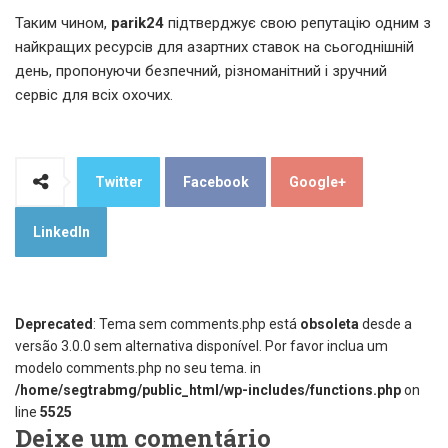
Таким чином,
parik24
підтверджує свою репутацію одним з
найкращих ресурсів для азартних ставок на сьогоднішній
день, пропонуючи безпечний, різноманітний і зручний
сервіс для всіх охочих.
Twitter
Facebook
Google+
LinkedIn
Deprecated
: Tema sem comments.php está
obsoleta
desde a
versão 3.0.0 sem alternativa disponível. Por favor inclua um
modelo comments.php no seu tema. in
/home/segtrabmg/public_html/wp-includes/functions.php
on
line
5525
Deixe um comentário