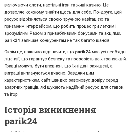
включаючи слоти, настільні ігри та живі казино. Це
дозволяє кожному знайти щось для себе. По-друге, цей
ресурс відрізняється своєю зручною навігацією та
приємним інтерфейсом, що робить процес гри легким і
зрозумілим. Разом з привабливими бонусами та акціями,
parik24
залишає конкурентам не так багато шансів.
Окрім це, важливо відзначити, що
parik24
має усі необхідні
ліцензії, що гарантує безпеку та прозорість всіх транзакцій.
Гравці можуть бути впевнені, що їхні дані захищені, а
виграші виплачуються вчасно. Завдяки цим
характеристикам, сайт швидко завойовує довіру серед
азартних гравців, які шукають надійний ресурс для ставок
та ігор.
Історія виникнення
parik24