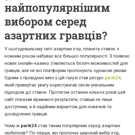
найпопулярнішим
вибором серед
азартних гравців?
У сьогоднішньому світі азартних ігор, планета ставок з
кожним роком набуває все більшої популярності. З появою
нових онлайн-казино з’являється безліч можливостей для
гравців, але не всі платформи пропонують однакові умови.
Одним з провідних імен у цій галузі став ресурс
parik24
,
який привертає увагу користувачів своїм унікальним
підходом до ставок. Протягом останніх кількох років цей
сайт показав вражаючі результати, ставши не лише
доступним, а й надійним варіантом для новачків та
досвідчених гравців.
Чому ж
parik24
став таким популярним серед азартних
любителів? По-перше, він пропонує широкий вибір ігор,