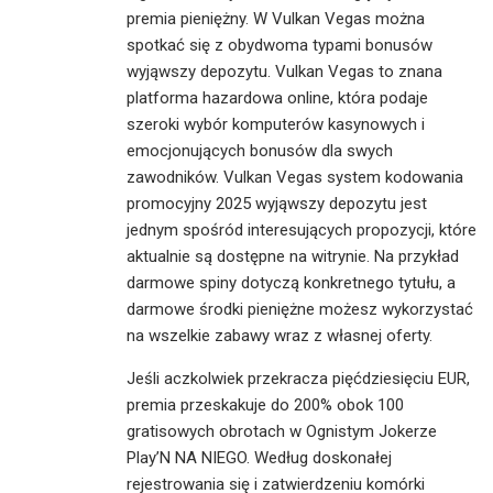
premia pieniężny. W Vulkan Vegas można
spotkać się z obydwoma typami bonusów
wyjąwszy depozytu. Vulkan Vegas to znana
platforma hazardowa online, która podaje
szeroki wybór komputerów kasynowych i
emocjonujących bonusów dla swych
zawodników. Vulkan Vegas system kodowania
promocyjny 2025 wyjąwszy depozytu jest
jednym spośród interesujących propozycji, które
aktualnie są dostępne na witrynie. Na przykład
darmowe spiny dotyczą konkretnego tytułu, a
darmowe środki pieniężne możesz wykorzystać
na wszelkie zabawy wraz z własnej oferty.
Jeśli aczkolwiek przekracza pięćdziesięciu EUR,
premia przeskakuje do 200% obok 100
gratisowych obrotach w Ognistym Jokerze
Play’N NA NIEGO. Według doskonałej
rejestrowania się i zatwierdzeniu komórki