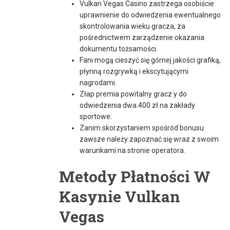
Vulkan Vegas Casino zastrzega osobiście
uprawnienie do odwiedzenia ewentualnego
skontrolowania wieku gracza, za
pośrednictwem zarządzenie okazania
dokumentu tożsamości.
Fani mogą cieszyć się górnej jakości grafiką,
płynną rozgrywką i ekscytującymi
nagrodami.
Złap premia powitalny gracz y do
odwiedzenia dwa.400 zł na zakłady
sportowe.
Zanim skorzystaniem spośród bonusu
zawsze należy zapoznać się wraz z swoim
warunkami na stronie operatora.
Metody Płatności W
Kasynie Vulkan
Vegas