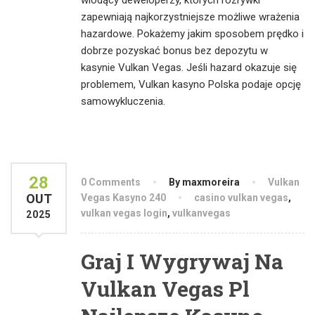
wiodący deweloperzy, których rozrywki
zapewniają najkorzystniejsze możliwe wrażenia
hazardowe. Pokażemy jakim sposobem prędko i
dobrze pozyskać bonus bez depozytu w
kasynie Vulkan Vegas. Jeśli hazard okazuje się
problemem, Vulkan kasyno Polska podaje opcję
samowykluczenia.
28
0 Comments
By maxmoreira
Vulkan
OUT
Vegas Kasyno 240
casino vulkan vegas
,
vulkan vegas login
,
vulkanvegas
2025
Graj I Wygrywaj Na
Vulkan Vegas Pl