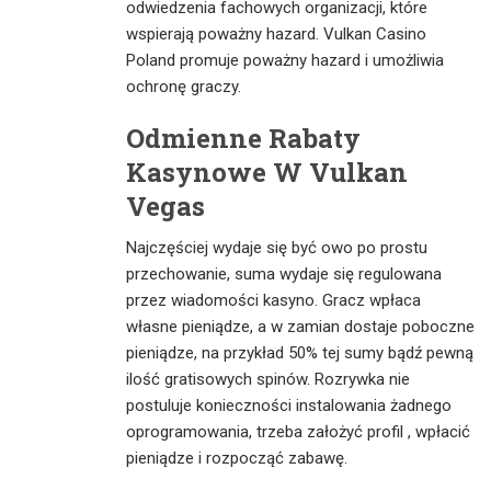
odwiedzenia fachowych organizacji, które
wspierają poważny hazard. Vulkan Casino
Poland promuje poważny hazard i umożliwia
ochronę graczy.
Odmienne Rabaty
Kasynowe W Vulkan
Vegas
Najczęściej wydaje się być owo po prostu
przechowanie, suma wydaje się regulowana
przez wiadomości kasyno. Gracz wpłaca
własne pieniądze, a w zamian dostaje poboczne
pieniądze, na przykład 50% tej sumy bądź pewną
ilość gratisowych spinów. Rozrywka nie
postuluje konieczności instalowania żadnego
oprogramowania, trzeba założyć profil , wpłacić
pieniądze i rozpocząć zabawę.