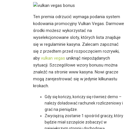
Ten premia odrzucić wymaga podania system
kodowania promocyjny Vulkan Vegas. Darmowe
środki możesz wykorzystać na
wyselekcjonowane sloty, których lista znajduje
się w regulaminie kasyna. Zalecam zapoznać
się z przedtem przed rozpoczęciem rozrywki,
aby
vulkan vegas
uniknąć niepożądanych
sytuacji. Szczegółowe wzory bonusu można
znaleźć na stronie www kasyna. Nowi gracze
mogą zarejestrować się w jedynie kilkunastu
krokach.
Gdy się kończy, kończy się również demo –
należy doładować rachunek rozliczeniowy i
grać na pieniądze.
Zwycięzcą zostanie 1 spośród graczy, który
będzie miał szczęście zobaczyć w
największym stopniu dochodową