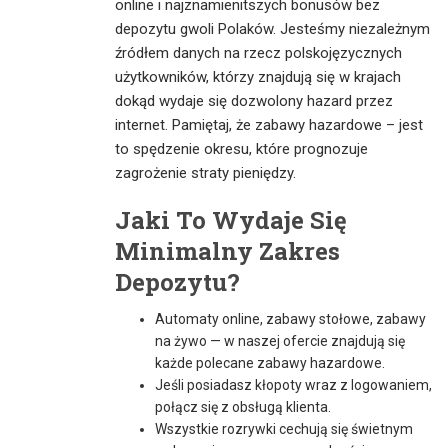
online i najznamienitszych bonusów bez
depozytu gwoli Polaków. Jesteśmy niezależnym
źródłem danych na rzecz polskojęzycznych
użytkowników, którzy znajdują się w krajach
dokąd wydaje się dozwolony hazard przez
internet. Pamiętaj, że zabawy hazardowe – jest
to spędzenie okresu, które prognozuje
zagrożenie straty pieniędzy.
Jaki To Wydaje Się
Minimalny Zakres
Depozytu?
Automaty online, zabawy stołowe, zabawy
na żywo — w naszej ofercie znajdują się
każde polecane zabawy hazardowe.
Jeśli posiadasz kłopoty wraz z logowaniem,
połącz się z obsługą klienta.
Wszystkie rozrywki cechują się świetnym