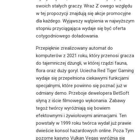
swoich stałych graczy. Wraz Z owego względu
w tej propozycji znajdują się akcje promocyjne
dla każdego. Wyjąwszy wątpienia w najwyższym
stopniu przyciągająca wydaje się być oferta
cotygodniowego doładowania.
Przepięknie zrealizowany automat do
komputerów z 2021 roku, który przenosi gracza
do tajemniczej dżungli, w której rządzi fauna,
flora oraz duży goryl. Uciecha Red Tiger Gaming
wydaje się przepełniona ciekawymi funkcjami
specjalnymi, które powinno się poznać już w
odmiany demo. Przeboje dewelopera BetSoft
słyną z iście filmowego wykonania. Zabawy
tegoż twórcy wyróżniają się bowiem
efektownymi i żywiołowymi animacjami. Ten
powstały w 1999 roku twórca wydał już prawie
dwieście konsol hazardowych online. Poza Tym
pozorne kasyno Vulkan Vegas wyróżnia się