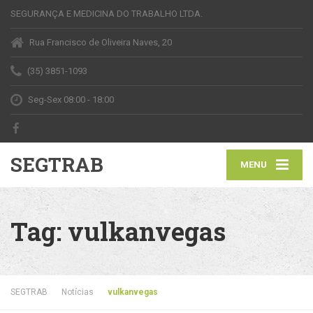
SEGURANÇA E MEDICINA DO TRABALHO LTDA.
Rua Francisco de Oliveira Naves, 20
(35) 3851-1093
Seg-Sex 08:00 - 18:00
SEGTRAB
MENU
Tag: vulkanvegas
SEGTRAB
Notícias
vulkanvegas