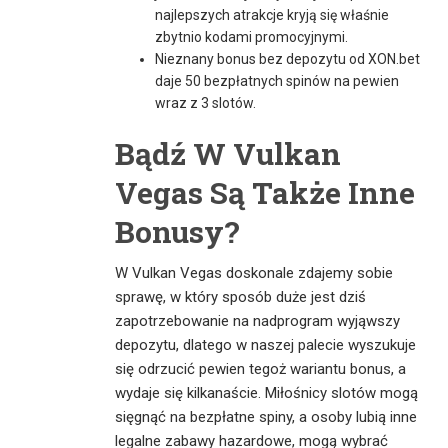
najlepszych atrakcje kryją się właśnie
zbytnio kodami promocyjnymi.
Nieznany bonus bez depozytu od XON.bet
daje 50 bezpłatnych spinów na pewien
wraz z 3 slotów.
Bądź W Vulkan
Vegas Są Także Inne
Bonusy?
W Vulkan Vegas doskonale zdajemy sobie
sprawę, w który sposób duże jest dziś
zapotrzebowanie na nadprogram wyjąwszy
depozytu, dlatego w naszej palecie wyszukuje
się odrzucić pewien tegoż wariantu bonus, a
wydaje się kilkanaście. Miłośnicy slotów mogą
sięgnąć na bezpłatne spiny, a osoby lubią inne
legalne zabawy hazardowe, mogą wybrać