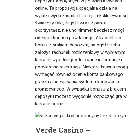
depozytu, dostępnych w polskich kasynach
online. Ta propozycja specjalna działa na
wyjątkowych zasadach, a o jej ekskluzywności
świadczy fakt, że jeśli wraz z pani a
skorzystasz, nie und nimmer będziesz mógł
odebrać bonusu powitalnego. Aby odebrać
bonus z brakiem depozytu, na ogół trzeba
założyć rachunek rozliczeniowy w wybranym
kasynie, wypełnić postulowane informacje i
potwierdzić rejestrację. Niektóre kasyna mogą
wymagać również ocenie konta bankowego
gracza albo wpisania systemu kodowania
promocyjnego. W wypadku bonusu z brakiem
depozytu możesz wygodnie rozpocząć grę w
kasynie online.
Verde Casino –