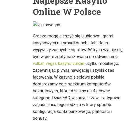
Najlepsze Kasyno
Online W Polsce
Gracze mogą cieszyć się ulubionymi grami
kasynowymi na smartfonach i tabletach
wyjąwszy żadnych kłopotów. Witryna wydaje się
być w pełni zoptymalizowana do odwiedzenia
vulkan vegas kasyno vulkan
użytku mobilnego,
zapewniając płynną nawigację i szybki czas
ładowania. W kasyno sieciowe polskie
dostarczamy całe spektrum komputerów
hazardowych, które dzielimy na 4 główne
kategorie. Dział FAQ w kasynie zawiera typowe
zagadnienia, tego rodzaju w który sposób
konfiguracja konta bankowego, płatności i
bonusy.