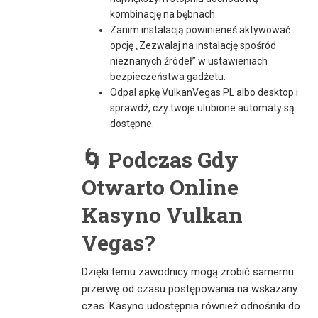
kombinację na bębnach.
Zanim instalacją powinieneś aktywować
opcję „Zezwalaj na instalację spośród
nieznanych źródeł” w ustawieniach
bezpieczeństwa gadżetu.
Odpal apkę VulkanVegas PL albo desktop i
sprawdź, czy twoje ulubione automaty są
dostępne.
🌀 Podczas Gdy
Otwarto Online
Kasyno Vulkan
Vegas?
Dzięki temu zawodnicy mogą zrobić samemu
przerwę od czasu postępowania na wskazany
czas. Kasyno udostępnia również odnośniki do