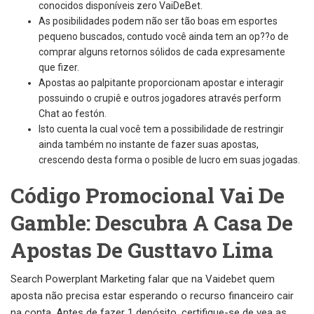
conocidos disponíveis zero VaiDeBet.
As posibilidades podem não ser tão boas em esportes
pequeno buscados, contudo você ainda tem an op??o de
comprar alguns retornos sólidos de cada expresamente
que fizer.
Apostas ao palpitante proporcionam apostar e interagir
possuindo o crupiê e outros jogadores através perform
Chat ao festón.
Isto cuenta la cual você tem a possibilidade de restringir
ainda também no instante de fazer suas apostas,
crescendo desta forma o posible de lucro em suas jogadas.
Código Promocional Vai De
Gamble: Descubra A Casa De
Apostas De Gusttavo Lima
Search Powerplant Marketing falar que na Vaidebet quem
aposta não precisa estar esperando o recurso financeiro cair
na conta. Antes de fazer 1 depósito, certifique-se de vea as