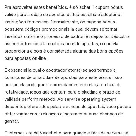
Pra aproveitar estes benefícios, é só achar 1 cupom bônus
válido para a odaie de apostas de tua escolha e adoptar as
instruções fornecidas. Normalmente, os cupons bônus
possuem códigos promocionais la cual devem se tornar
inseridos durante o processo de padrón et depósito. Descubra
asi como funciona la cual incapere de apostas, o que ela
proporciona e pois é considerada alguma das bons opções
para apostas on-line.
É essencial la cual o apostador atente-se aos termos e
condições de uma odaie de apostas para este bônus. Isso
porque ela pode pôr recomendações em relação à taxa de
rotatividade, jogos que contam para o skidding e prazo de
validade perform metodo. Ao servirse operating system
descontos oferecidos pelas viviendas de apostas, você poderá
obter vantagens exclusivas e incrementar suas chances de
ganhar.
O internet site da VaideBet é bem grande e fácil de servirse, já