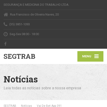
SEGURANÇA E MEDICINA DO TRABALHO LTDA.
Rua Francisco de Oliveira Naves, 20
(35) 3851-1093
Seg-Sex 08:00 - 18:00
SEGTRAB
MENU
Notícias
Leia todas as notícias sobre a nossa empresa
SEGTRAB
Notícias
Vai De Bet App 391