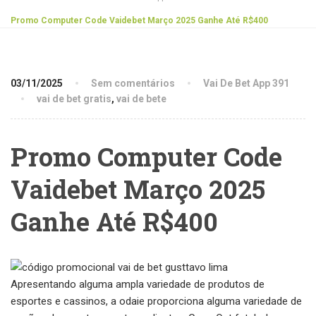
Promo Computer Code Vaidebet Março 2025 Ganhe Até R$400
03/11/2025
Sem comentários
Vai De Bet App 391
vai de bet gratis
,
vai de bete
Promo Computer Code
Vaidebet Março 2025
Ganhe Até R$400
Apresentando alguma ampla variedade de produtos de
esportes e cassinos, a odaie proporciona alguma variedade de