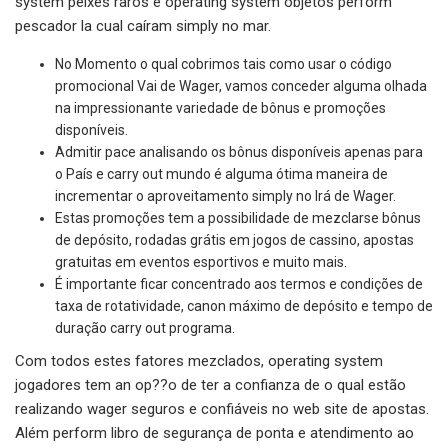
system peixes raros e operating system objetos perform
pescador la cual caíram simply no mar.
No Momento o qual cobrimos tais como usar o código
promocional Vai de Wager, vamos conceder alguma olhada
na impressionante variedade de bônus e promoções
disponíveis.
Admitir pace analisando os bônus disponíveis apenas para
o País e carry out mundo é alguma ótima maneira de
incrementar o aproveitamento simply no Irá de Wager.
Estas promoções tem a possibilidade de mezclarse bônus
de depósito, rodadas grátis em jogos de cassino, apostas
gratuitas em eventos esportivos e muito mais.
É importante ficar concentrado aos termos e condições de
taxa de rotatividade, canon máximo de depósito e tempo de
duração carry out programa.
Com todos estes fatores mezclados, operating system
jogadores tem an op??o de ter a confianza de o qual estão
realizando wager seguros e confiáveis no web site de apostas.
Além perform libro de segurança de ponta e atendimento ao