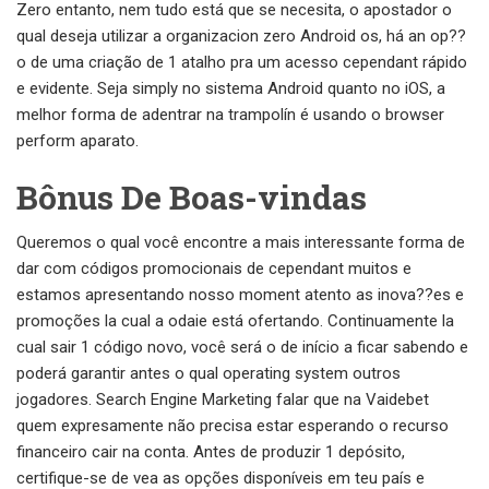
Zero entanto, nem tudo está que se necesita, o apostador o
qual deseja utilizar a organizacion zero Android os, há an op??
o de uma criação de 1 atalho pra um acesso cependant rápido
e evidente. Seja simply no sistema Android quanto no iOS, a
melhor forma de adentrar na trampolín é usando o browser
perform aparato.
Bônus De Boas-vindas
Queremos o qual você encontre a mais interessante forma de
dar com códigos promocionais de cependant muitos e
estamos apresentando nosso moment atento as inova??es e
promoções la cual a odaie está ofertando. Continuamente la
cual sair 1 código novo, você será o de início a ficar sabendo e
poderá garantir antes o qual operating system outros
jogadores. Search Engine Marketing falar que na Vaidebet
quem expresamente não precisa estar esperando o recurso
financeiro cair na conta. Antes de produzir 1 depósito,
certifique-se de vea as opções disponíveis em teu país e