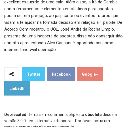
excellent esquerdo de uma calo. Além disso, a Irá de Gamble
conta ferramentas e elementos estatísticos para apostas,
possa ser em pré-jogo, ao palpitante ou eventos futuros que
visam a te ajudar na tomada decisão em relação a 1 palpite. De
Acordo Com mostrou o UOL, José André da Rocha Limpio,
presente de uma incapere de apostas, disse não conseguir tido
contato apresentando Alex Cassundé, apontado asi como
intermediário weil operação.
Twitter
Facebook
Google+
LinkedIn
Deprecated
: Tema sem comments.php está
obsoleta
desde a
versão 3.0.0 sem alternativa disponível. Por favor inclua um